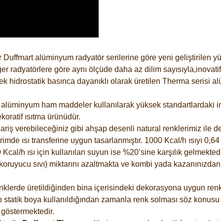
 Duffmart alüminyum radyatör serilerine göre yeni geliştirilen 
er radyatörlere göre aynı ölçüde daha az dilim sayısıyla,inovatif
 hidrostatik basınca dayanıklı olarak üretilen Therma serisi al
alüminyum ham maddeler kullanılarak yüksek standartlardaki imal
koratif ısıtma ürünüdür.
riş verebileceğiniz gibi ahşap desenli natural renklerimiz ile de 
e ısı transferine uygun tasarlanmıştır. 1000 Kcal/h ısıyı 0,64 li
Kcal/h ısı için kullanılan suyun ise %20’sine karşılık gelmektedir
z koruyucu sıvı) miktarını azaltmakta ve kombi yada kazanınızdan
lerde üretildiğinden bina içerisindeki dekorasyona uygun renkle
 statik boya kullanıldığından zamanla renk solması söz konusu d
göstermektedir.