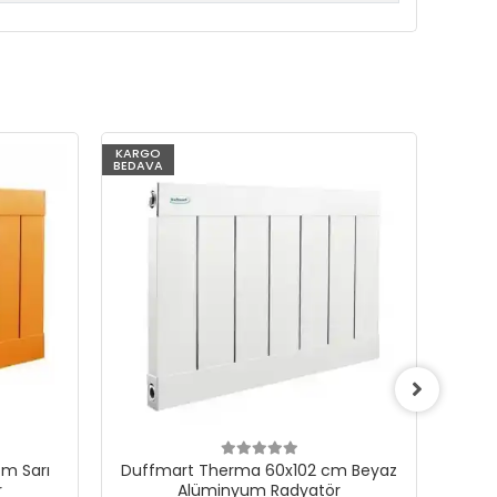
KARGO
KARG
BEDAVA
BEDAV
m Sarı
Duffmart Therma 60x102 cm Beyaz
Du
r
Alüminyum Radyatör