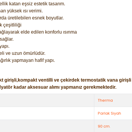
lik katan eşsiz estetik tasarım.
an yüksek ısı verimi.
rda üretilebilen esnek boyutlar.
çeşitliliği
ağlayarak elde edilen konforlu ısınma
sağlar.
yapı.
eli ve uzun ömürlüdür.
ğırlık yapmayan hafif yapı.
işli,kompakt ventilli ve çekirdek termostatik vana girişli ol
dyatör kadar aksesuar alımı yapmanız gerekmektedir.
Therma
Parlak Siyah
90 cm.