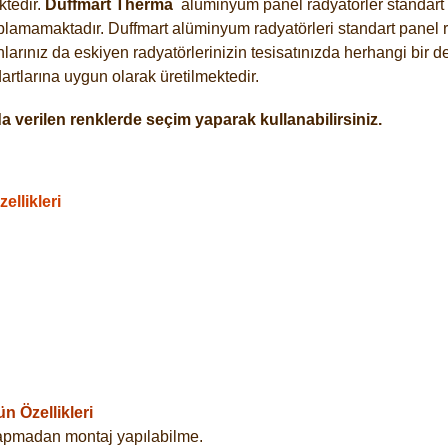
tedir.
Duffmart
Therma
alüminyum panel radyatörler standart a
plamamaktadır. Duffmart alüminyum radyatörleri standart panel ra
arınız da eskiyen radyatörlerinizin tesisatınızda herhangi bir d
tlarına uygun olarak üretilmektedir.
 verilen renklerde seçim yaparak kullanabilirsiniz.
llikleri
 Özellikleri
yapmadan montaj yapılabilme.