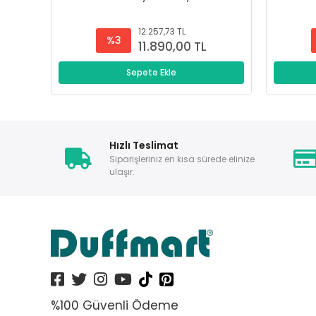
12.257,73 TL
%3
11.890,00 TL
Sepete Ekle
Hızlı Teslimat
Siparişleriniz en kısa sürede elinize
ulaşır.
%100 Güvenli Ödeme