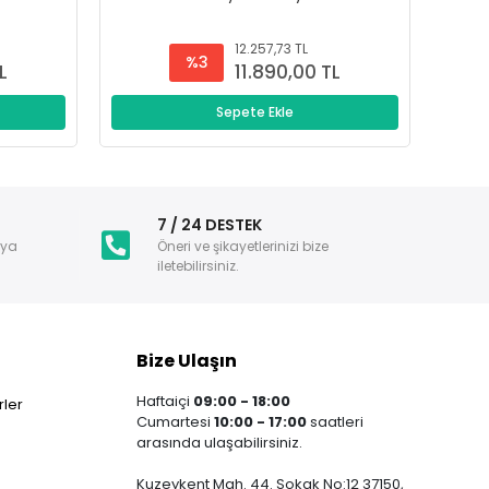
12.257,73 TL
%3
L
11.890,00 TL
Sepete Ekle
i
7 / 24 DESTEK
nya
Öneri ve şikayetlerinizi bize
iletebilirsiniz.
Bize Ulaşın
Haftaiçi
09:00 - 18:00
ler
Cumartesi
10:00 - 17:00
saatleri
arasında ulaşabilirsiniz.
Kuzeykent Mah. 44. Sokak No:12 37150,