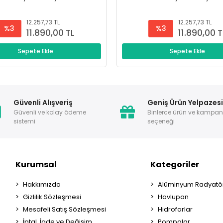
12.257,73 TL
12.257,73 TL
%3
%3
11.890,00 TL
11.890,00 T
Sepete Ekle
Sepete Ekle
Güvenli Alışveriş
Geniş Ürün Yelpazes
Güvenli ve kolay ödeme
Binlerce ürün ve kampa
sistemi
seçeneği
Kurumsal
Kategoriler
Hakkımızda
Alüminyum Radyatör
Gizlilik Sözleşmesi
Havlupan
Mesafeli Satış Sözleşmesi
Hidroforlar
İptal, İade ve Değişim
Pompalar