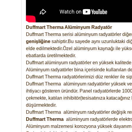
Duffmart Therma Alüminyum Radyatör
Duffmart Therma serisi alüminyum radyatörler diğer
genişliğine
sahiptir.Bu sayede aynı uzunluktaki diğ
elde edilmektedir.Özel alüminyum kaynağı ile yüksek
ebatlarda üretilmektedir.
Duffmart alüminyum radyatörler en yüksek kalitede 
Alüminyum radyatörler bina içerisinde kullanılan de
Duffmart Therma radyatörlerimizi düz renkler ile sipa
Duffmart Therma alüminyum radyatörler yüksek verimd
ihtiyacı gösteren üründür. Panel radyatörlerde 1000 
çekmekte, katılan inhibitör(tesisatınıza katacağını
düşürmektedir.
Duffmart Therma alüminyum radyatörler değişik renk
Duffmart
Therma
alüminyum radyatörlerde elektro
Alüminyum malzemesi korozyona yüksek dayanım 