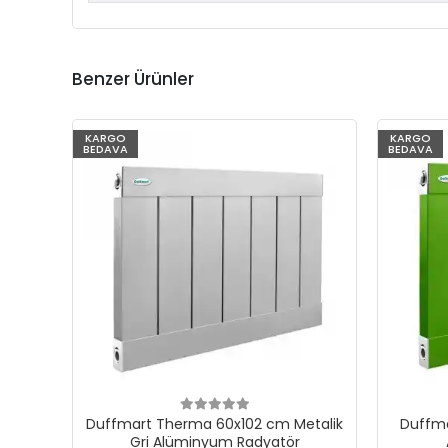
Benzer Ürünler
KARGO
KARGO
BEDAVA
BEDAVA
Duffmart Therma 60x102 cm Metalik
Duffma
Gri Alüminyum Radyatör