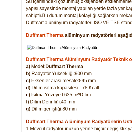
Su içerisindeki çözünmüş oksijenden etkilenmemek
yapısı sayesinde montaj yapılan yerde fazla yer ka
sahiptir.Bu durum montaj kolaylığı sağlarken mekanl
Duffmart alüminyum radyatörleri ISO VE TSE standar
Duffmart Therma
alüminyum radyatörleri aşağıda
Duffmart Therma Alüminyum Radyatör Teknik öze
a)
Model:
Duffmart Therma
b)
Radyatör Yüksekliği:900 mm
c)
Eksenler arası mesafe:845 mm
d)
Dilim ısıtma kapasitesi:178 Kcall
e)
Isıtma Yüzeyi:0,635 m²/Dilim
f)
Dilim Derinliği:40 mm
g)
Dilim genişliği:80 mm
Duffmart Therma
Alüminyum Radyatörlerin Üstün
1-Mevcut radyatörünüzün yerine hiçbir değişiklik 