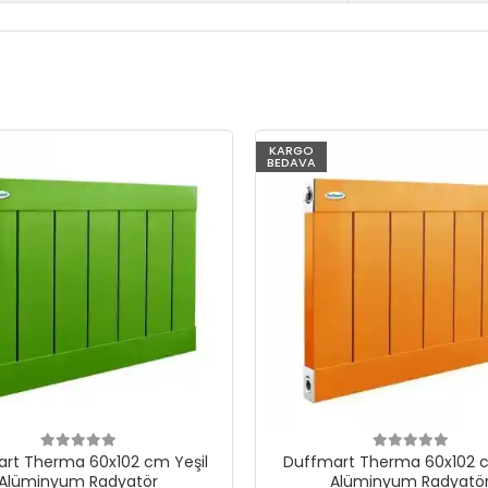
KARGO
BEDAVA
rt Therma 60x102 cm Yeşil
Duffmart Therma 60x102 c
Alüminyum Radyatör
Alüminyum Radyatö