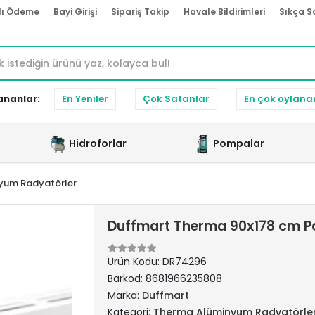
lı Ödeme
Bayi Girişi
Sipariş Takip
Havale Bildirimleri
Sıkça S
ananlar:
En Yeniler
Çok Satanlar
En çok oylana
Hidroforlar
Pompalar
yum Radyatörler
Duffmart Therma 90x178 cm P
Ürün Kodu:
DR74296
Barkod:
8681966235808
Marka:
Duffmart
Kategori:
Therma Alüminyum Radyatörle