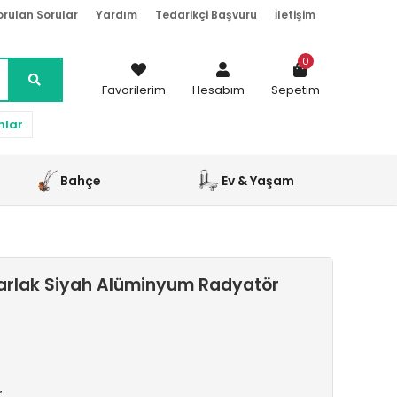
orulan Sorular
Yardım
Tedarikçi Başvuru
İletişim
0
Favorilerim
Hesabım
Sepetim
nlar
Bahçe
Ev & Yaşam
arlak Siyah Alüminyum Radyatör
r