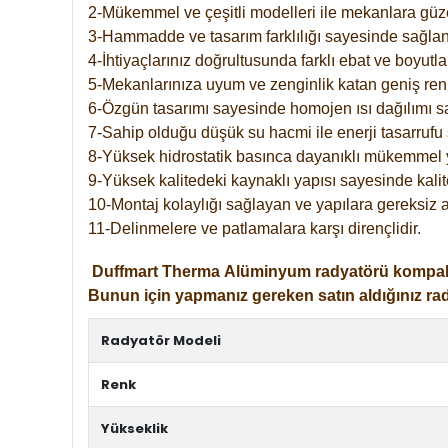
2-Mükemmel ve çeşitli modelleri ile mekanlara güzel
3-Hammadde ve tasarım farklılığı sayesinde sağlan
4-İhtiyaçlarınız doğrultusunda farklı ebat ve boyutla
5-Mekanlarınıza uyum ve zenginlik katan geniş renk 
6-Özgün tasarımı sayesinde homojen ısı dağılımı s
7-Sahip olduğu düşük su hacmi ile enerji tasarrufu 
8-Yüksek hidrostatik basınca dayanıklı mükemmel 
9-Yüksek kalitedeki kaynaklı yapısı sayesinde kalit
10-Montaj kolaylığı sağlayan ve yapılara gereksiz a
11-Delinmelere ve patlamalara karşı dirençlidir.
Duffmart
Therma
Alüminyum radyatörü kompakt gir
Bunun için yapmanız gereken satın aldığınız ra
Radyatör Modeli
Renk
Yükseklik