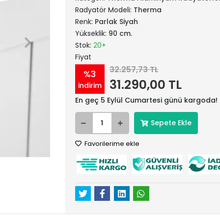
Radyatör Modeli:
Therma
Renk:
Parlak Siyah
Yükseklik:
90 cm.
Stok:
20+
Fiyat
32.257,73 TL
%3
31.290,00 TL
indirim
En geç 5 Eylül Cumartesi günü kargoda!
Sepete Ekle
Favorilerime ekle