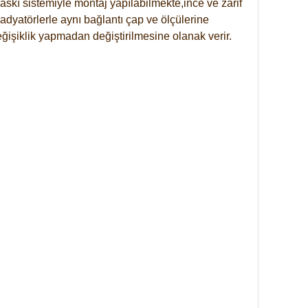
skı sistemiyle montaj yapılabilmekte,ince ve zarif
dyatörlerle aynı bağlantı çap ve ölçülerine
eğişiklik yapmadan değiştirilmesine olanak verir.