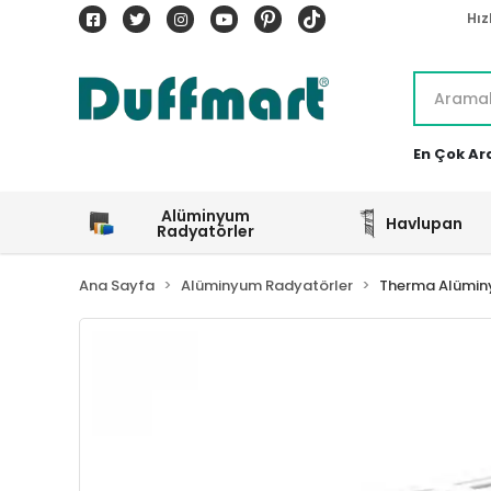
Hız
En Çok Ar
Alüminyum
Havlupan
Radyatörler
Ana Sayfa
Alüminyum Radyatörler
Therma Alümin