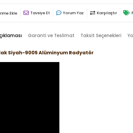
Tavsiye Et
Yorum Yaz
Karşılaştır
rime Ekle
çıklaması
Garanti ve Teslimat
Taksit Seçenekleri
Yo
arlak Siyah-9005 Alüminyum Radyatör