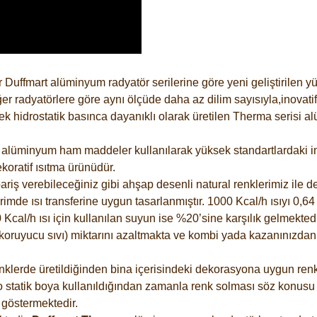
 Duffmart alüminyum radyatör serilerine göre yeni geliştirilen 
er radyatörlere göre aynı ölçüde daha az dilim sayısıyla,inovatif
 hidrostatik basınca dayanıklı olarak üretilen Therma serisi al
alüminyum ham maddeler kullanılarak yüksek standartlardaki imal
koratif ısıtma ürünüdür.
riş verebileceğiniz gibi ahşap desenli natural renklerimiz ile de 
e ısı transferine uygun tasarlanmıştır. 1000 Kcal/h ısıyı 0,64 li
Kcal/h ısı için kullanılan suyun ise %20’sine karşılık gelmektedir
z koruyucu sıvı) miktarını azaltmakta ve kombi yada kazanınızdan
lerde üretildiğinden bina içerisindeki dekorasyona uygun renkle
 statik boya kullanıldığından zamanla renk solması söz konusu d
göstermektedir.