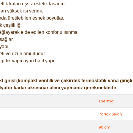
lik katan eşsiz estetik tasarım.
an yüksek ısı verimi.
rda üretilebilen esnek boyutlar.
çeşitliliği
ağlayarak elde edilen konforlu ısınma
sağlar.
yapı.
eli ve uzun ömürlüdür.
ğırlık yapmayan hafif yapı.
işli,kompakt ventilli ve çekirdek termostatik vana girişli ol
dyatör kadar aksesuar alımı yapmanız gerekmektedir.
Therma
Parlak Siyah
90 cm.