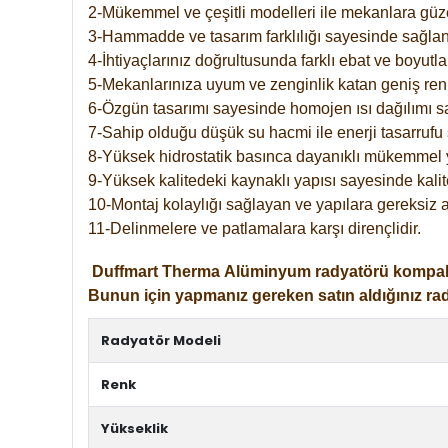
2-Mükemmel ve çeşitli modelleri ile mekanlara güzel
3-Hammadde ve tasarım farklılığı sayesinde sağlan
4-İhtiyaçlarınız doğrultusunda farklı ebat ve boyutla
5-Mekanlarınıza uyum ve zenginlik katan geniş renk 
6-Özgün tasarımı sayesinde homojen ısı dağılımı s
7-Sahip olduğu düşük su hacmi ile enerji tasarrufu 
8-Yüksek hidrostatik basınca dayanıklı mükemmel 
9-Yüksek kalitedeki kaynaklı yapısı sayesinde kalit
10-Montaj kolaylığı sağlayan ve yapılara gereksiz a
11-Delinmelere ve patlamalara karşı dirençlidir.
Duffmart
Therma
Alüminyum radyatörü kompakt gir
Bunun için yapmanız gereken satın aldığınız ra
Radyatör Modeli
Renk
Yükseklik