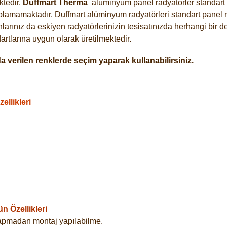
tedir.
Duffmart
Therma
alüminyum panel radyatörler standart a
plamamaktadır. Duffmart alüminyum radyatörleri standart panel ra
arınız da eskiyen radyatörlerinizin tesisatınızda herhangi bir d
tlarına uygun olarak üretilmektedir.
 verilen renklerde seçim yaparak kullanabilirsiniz.
llikleri
 Özellikleri
yapmadan montaj yapılabilme.