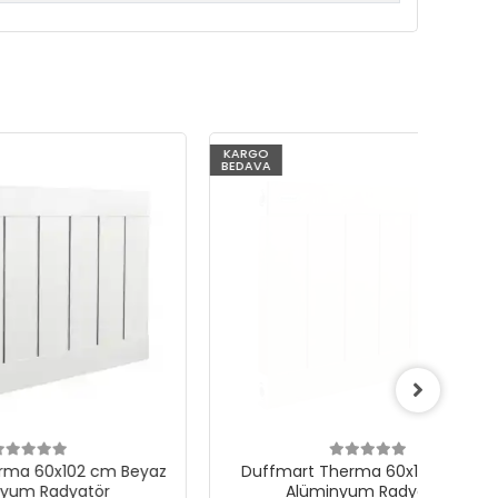
KARGO
KARG
BEDAVA
BEDAV
m Beyaz
Duffmart Therma 60x102 cm Bej
D
r
Alüminyum Radyatör
T