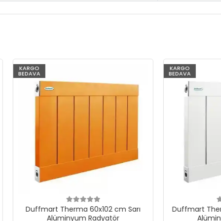
KARGO
BEDAVA
art Therma 60x102 cm Sarı
Duffmart Therma 60x102 c
Alüminyum Radyatör
Alüminyum Radyatö