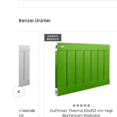
Benzer Ürünler
KARGO
KARGO
BEDAVA
BEDAVA
talik
Duffmart Therma 60x102 cm Yeşil
Duffm
Alüminyum Radyatör