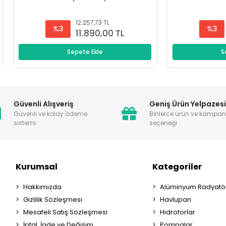
12.257,73 TL
12.257,73 TL
%3
%3
11.890,00 TL
11.890,00 T
Sepete Ekle
Sepete Ekle
Güvenli Alışveriş
Geniş Ürün Yelpazes
Güvenli ve kolay ödeme
Binlerce ürün ve kampa
sistemi
seçeneği
Kurumsal
Kategoriler
Hakkımızda
Alüminyum Radyatör
Gizlilik Sözleşmesi
Havlupan
Mesafeli Satış Sözleşmesi
Hidroforlar
İptal, İade ve Değişim
Pompalar