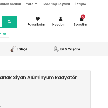
orulan Sorular
Yardım
Tedarikçi Başvuru
İletişim
0
Favorilerim
Hesabım
Sepetim
nlar
Bahçe
Ev & Yaşam
arlak Siyah Alüminyum Radyatör
r