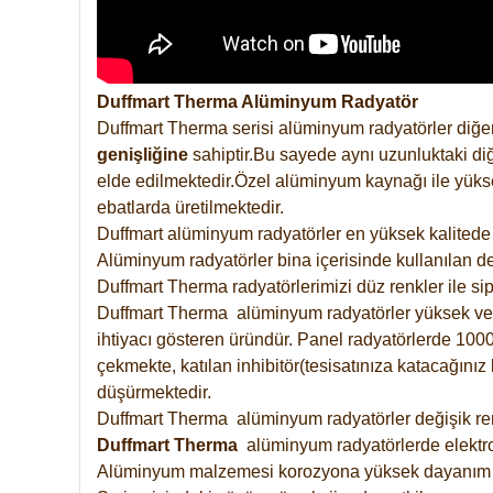
Duffmart Therma Alüminyum Radyatör
Duffmart Therma serisi alüminyum radyatörler diğer
genişliğine
sahiptir.Bu sayede aynı uzunluktaki diğ
elde edilmektedir.Özel alüminyum kaynağı ile yüksek
ebatlarda üretilmektedir.
Duffmart alüminyum radyatörler en yüksek kalitede 
Alüminyum radyatörler bina içerisinde kullanılan de
Duffmart Therma radyatörlerimizi düz renkler ile sipa
Duffmart Therma alüminyum radyatörler yüksek verimd
ihtiyacı gösteren üründür. Panel radyatörlerde 1000 
çekmekte, katılan inhibitör(tesisatınıza katacağını
düşürmektedir.
Duffmart Therma alüminyum radyatörler değişik renk
Duffmart
Therma
alüminyum radyatörlerde elektro
Alüminyum malzemesi korozyona yüksek dayanım 