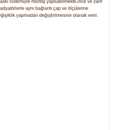
skı sistemiyle montaj yapılabilmekte,ince ve zarif
dyatörlerle aynı bağlantı çap ve ölçülerine
eğişiklik yapmadan değiştirilmesine olanak verir.