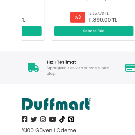
12.257,73 TL
%3
11.890,00 TL
Sepete Ekle
Hızlı Teslimat
Siparişleriniz en kısa sürede elinize
ulaşır.
%100 Güvenli Ödeme