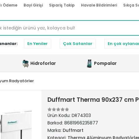
lı Ödeme
Bayi Girişi
Sipariş Takip
Havale Bildirimleri
Sıkça S
ananlar:
En Yeniler
Çok Satanlar
En çok oylana
Hidroforlar
Pompalar
yum Radyatörler
Duffmart Therma 90x237 cm P
Ürün Kodu:
DR74303
Barkod:
8681966235877
Marka:
Duffmart
Kategori:
Therma Alüminyum Radyatörle