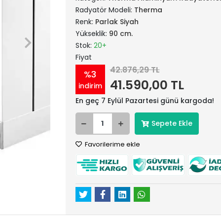
Radyatör Modeli:
Therma
Renk:
Parlak Siyah
Yükseklik:
90 cm.
Stok:
20+
Fiyat
42.876,29 TL
%3
41.590,00 TL
indirim
En geç 7 Eylül Pazartesi günü kargoda!
Sepete Ekle
Favorilerime ekle