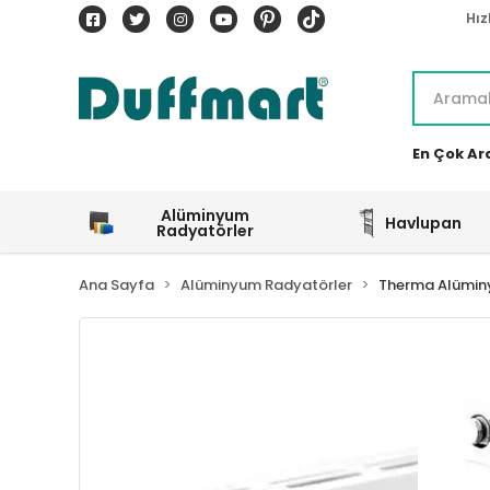
Hız
En Çok Ar
Alüminyum
Havlupan
Radyatörler
Ana Sayfa
Alüminyum Radyatörler
Therma Alümin