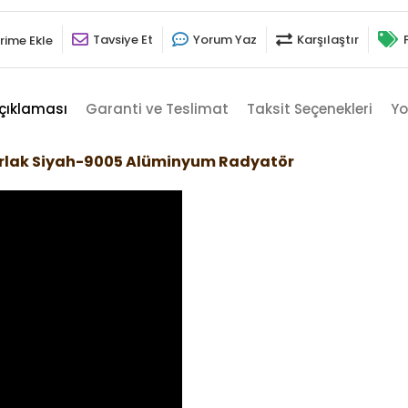
Tavsiye Et
Yorum Yaz
Karşılaştır
rime Ekle
çıklaması
Garanti ve Teslimat
Taksit Seçenekleri
Yo
arlak Siyah-9005 Alüminyum Radyatör