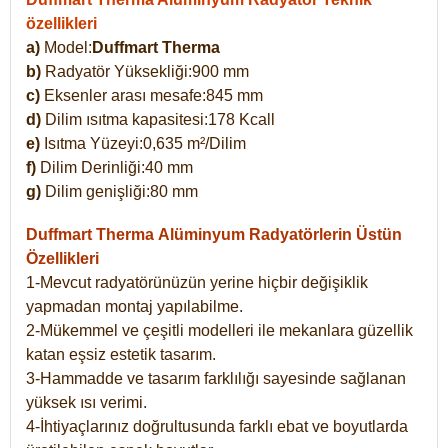
özellikleri
a)
Model:
Duffmart Therma
b)
Radyatör Yüksekliği:900 mm
c)
Eksenler arası mesafe:845 mm
d)
Dilim ısıtma kapasitesi:178 Kcall
e)
Isıtma Yüzeyi:0,635 m²/Dilim
f)
Dilim Derinliği:40 mm
g)
Dilim genişliği:80 mm
Duffmart Therma
Alüminyum Radyatörlerin Üstün
Özellikleri
1-Mevcut radyatörünüzün yerine hiçbir değişiklik
yapmadan montaj yapılabilme.
2-Mükemmel ve çeşitli modelleri ile mekanlara güzellik
katan eşsiz estetik tasarım.
3-Hammadde ve tasarım farklılığı sayesinde sağlanan
yüksek ısı verimi.
4-İhtiyaçlarınız doğrultusunda farklı ebat ve boyutlarda