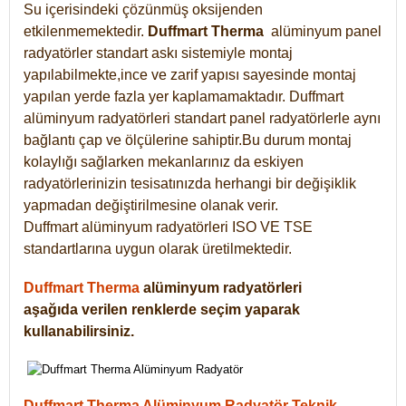
Su içerisindeki çözünmüş oksijenden
etkilenmemektedir.
Duffmart
Therma
alüminyum panel
radyatörler standart askı sistemiyle montaj
yapılabilmekte,ince ve zarif yapısı sayesinde montaj
yapılan yerde fazla yer kaplamamaktadır. Duffmart
alüminyum radyatörleri standart panel radyatörlerle aynı
bağlantı çap ve ölçülerine sahiptir.Bu durum montaj
kolaylığı sağlarken mekanlarınız da eskiyen
radyatörlerinizin tesisatınızda herhangi bir değişiklik
yapmadan değiştirilmesine olanak verir.
Duffmart alüminyum radyatörleri ISO VE TSE
standartlarına uygun olarak üretilmektedir.
Duffmart Therma
alüminyum radyatörleri
aşağıda verilen renklerde seçim yaparak
kullanabilirsiniz.
Duffmart Therma Alüminyum Radyatör Teknik