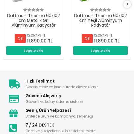
Duffmart Therma 60x102
Duffmart Therma 60x102
cm Metalik Gri
cm Yeşil Alüminyum
Alüminyum Radyatör
Radyatör
12.257,73 TL
12.257,73 TL
%3
%3
11.890,00 TL
11.890,00 TL
Sepete Ekle
Sepete Ekle
Hızlı Teslimat
Siparişleriniz en kısa sürede elinize ulaşır.
Güvenli Alışveriş
Güvenli ve kolay ödeme sistemi
Geniş Ürün Yelpazesi
Binlerce ürün ve kampanya seçeneği
7 / 24 DESTEK
Öneri ve şikayetlerinizi bize iletebilirsiniz.