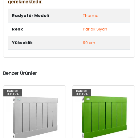
gerekmektedir.
Radyatör Modeli
Therma
Renk
Parlak Siyah
Yükseklik
90 cm.
Benzer Ürünler
KARGO
KARGO
BEDAVA
BEDAVA