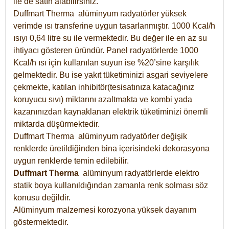
ile de satın alabilirsiniz.
Duffmart Therma alüminyum radyatörler yüksek
verimde ısı transferine uygun tasarlanmıştır. 1000 Kcal/h
ısıyı 0,64 litre su ile vermektedir. Bu değer ile en az su
ihtiyacı gösteren üründür. Panel radyatörlerde 1000
Kcal/h ısı için kullanılan suyun ise %20’sine karşılık
gelmektedir. Bu ise yakıt tüketiminizi asgari seviyelere
çekmekte, katılan inhibitör(tesisatınıza katacağınız
koruyucu sıvı) miktarını azaltmakta ve kombi yada
kazanınızdan kaynaklanan elektrik tüketiminizi önemli
miktarda düşürmektedir.
Duffmart Therma alüminyum radyatörler değişik
renklerde üretildiğinden bina içerisindeki dekorasyona
uygun renklerde temin edilebilir.
Duffmart
Therma
alüminyum radyatörlerde elektro
statik boya kullanıldığından zamanla renk solması söz
konusu değildir.
Alüminyum malzemesi korozyona yüksek dayanım
göstermektedir.