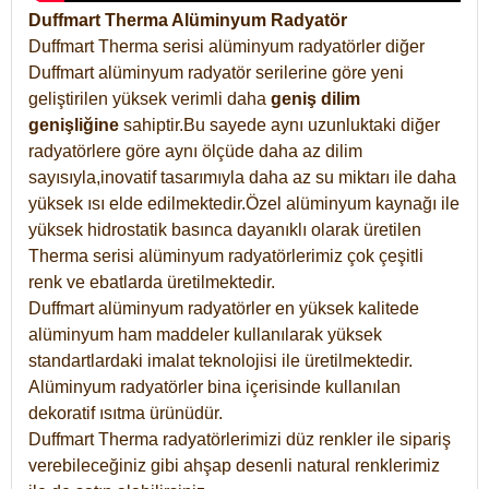
Duffmart Therma Alüminyum Radyatör
Duffmart Therma serisi alüminyum radyatörler diğer
Duffmart alüminyum radyatör serilerine göre yeni
geliştirilen yüksek verimli daha
geniş dilim
genişliğine
sahiptir.Bu sayede aynı uzunluktaki diğer
radyatörlere göre aynı ölçüde daha az dilim
sayısıyla,inovatif tasarımıyla daha az su miktarı ile daha
yüksek ısı elde edilmektedir.Özel alüminyum kaynağı ile
yüksek hidrostatik basınca dayanıklı olarak üretilen
Therma serisi alüminyum radyatörlerimiz çok çeşitli
renk ve ebatlarda üretilmektedir.
Duffmart alüminyum radyatörler en yüksek kalitede
alüminyum ham maddeler kullanılarak yüksek
standartlardaki imalat teknolojisi ile üretilmektedir.
Alüminyum radyatörler bina içerisinde kullanılan
dekoratif ısıtma ürünüdür.
Duffmart Therma radyatörlerimizi düz renkler ile sipariş
verebileceğiniz gibi ahşap desenli natural renklerimiz