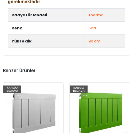
gerekmektedir.
Radyatör Modeli
Therma
Renk
Sarı
Yükseklik
90 cm.
Benzer Ürünler
KARGO
KARGO
BEDAVA
BEDAVA