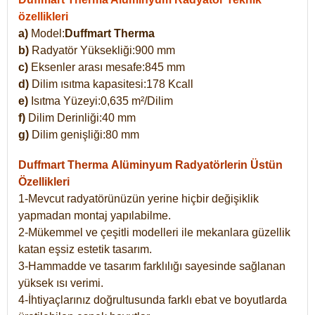
özellikleri
a)
Model:
Duffmart Therma
b)
Radyatör Yüksekliği:900 mm
c)
Eksenler arası mesafe:845 mm
d)
Dilim ısıtma kapasitesi:178 Kcall
e)
Isıtma Yüzeyi:0,635 m²/Dilim
f)
Dilim Derinliği:40 mm
g)
Dilim genişliği:80 mm
Duffmart Therma
Alüminyum Radyatörlerin Üstün
Özellikleri
1-Mevcut radyatörünüzün yerine hiçbir değişiklik
yapmadan montaj yapılabilme.
2-Mükemmel ve çeşitli modelleri ile mekanlara güzellik
katan eşsiz estetik tasarım.
3-Hammadde ve tasarım farklılığı sayesinde sağlanan
yüksek ısı verimi.
4-İhtiyaçlarınız doğrultusunda farklı ebat ve boyutlarda