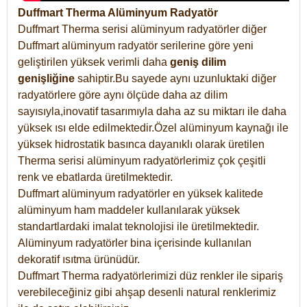
Duffmart Therma Alüminyum Radyatör
Duffmart Therma serisi alüminyum radyatörler diğer
Duffmart alüminyum radyatör serilerine göre yeni
geliştirilen yüksek verimli daha
geniş dilim
genişliğine
sahiptir.Bu sayede aynı uzunluktaki diğer
radyatörlere göre aynı ölçüde daha az dilim
sayısıyla,inovatif tasarımıyla daha az su miktarı ile daha
yüksek ısı elde edilmektedir.Özel alüminyum kaynağı ile
yüksek hidrostatik basınca dayanıklı olarak üretilen
Therma serisi alüminyum radyatörlerimiz çok çeşitli
renk ve ebatlarda üretilmektedir.
Duffmart alüminyum radyatörler en yüksek kalitede
alüminyum ham maddeler kullanılarak yüksek
standartlardaki imalat teknolojisi ile üretilmektedir.
Alüminyum radyatörler bina içerisinde kullanılan
dekoratif ısıtma ürünüdür.
Duffmart Therma radyatörlerimizi düz renkler ile sipariş
verebileceğiniz gibi ahşap desenli natural renklerimiz