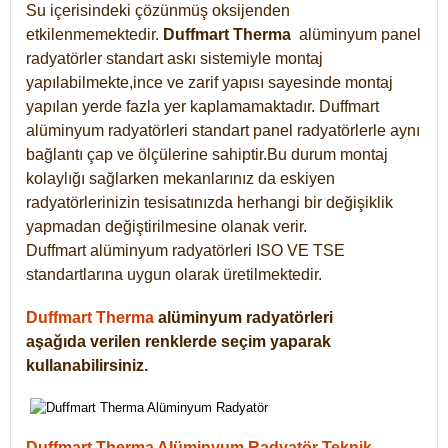
Su içerisindeki çözünmüş oksijenden
etkilenmemektedir.
Duffmart
Therma
alüminyum panel
radyatörler standart askı sistemiyle montaj
yapılabilmekte,ince ve zarif yapısı sayesinde montaj
yapılan yerde fazla yer kaplamamaktadır. Duffmart
alüminyum radyatörleri standart panel radyatörlerle aynı
bağlantı çap ve ölçülerine sahiptir.Bu durum montaj
kolaylığı sağlarken mekanlarınız da eskiyen
radyatörlerinizin tesisatınızda herhangi bir değişiklik
yapmadan değiştirilmesine olanak verir.
Duffmart alüminyum radyatörleri ISO VE TSE
standartlarına uygun olarak üretilmektedir.
Duffmart Therma
alüminyum radyatörleri
aşağıda verilen renklerde seçim yaparak
kullanabilirsiniz.
Duffmart Therma Alüminyum Radyatör Teknik