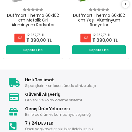
Duffmart Therma 60x102
Duffmart Therma 60x102
cm Metalik Gri
cm Yeşil Alüminyum
Alüminyum Radyatör
Radyatör
12.257,73 TL
12.257,73 TL
%3
%3
11.890,00 TL
11.890,00 TL
Sepete Ekle
Sepete Ekle
Hızlı Teslimat
Siparişleriniz en kısa sürede elinize ulaşır.
Güvenli Alışveriş
Güvenli ve kolay ödeme sistemi
Geniş Ürün Yelpazesi
Binlerce ürün ve kampanya seçeneği
7 / 24 DESTEK
Öneri ve şikayetlerinizi bize iletebilirsiniz.