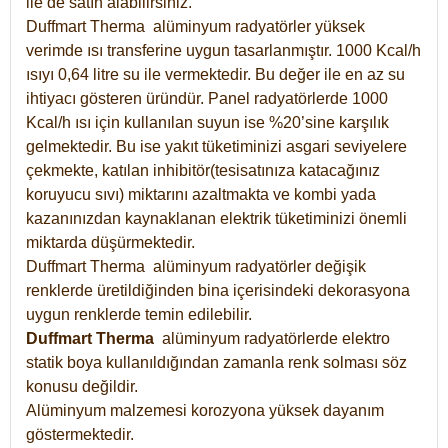
ile de satın alabilirsiniz.
Duffmart Therma alüminyum radyatörler yüksek
verimde ısı transferine uygun tasarlanmıştır. 1000 Kcal/h
ısıyı 0,64 litre su ile vermektedir. Bu değer ile en az su
ihtiyacı gösteren üründür. Panel radyatörlerde 1000
Kcal/h ısı için kullanılan suyun ise %20’sine karşılık
gelmektedir. Bu ise yakıt tüketiminizi asgari seviyelere
çekmekte, katılan inhibitör(tesisatınıza katacağınız
koruyucu sıvı) miktarını azaltmakta ve kombi yada
kazanınızdan kaynaklanan elektrik tüketiminizi önemli
miktarda düşürmektedir.
Duffmart Therma alüminyum radyatörler değişik
renklerde üretildiğinden bina içerisindeki dekorasyona
uygun renklerde temin edilebilir.
Duffmart
Therma
alüminyum radyatörlerde elektro
statik boya kullanıldığından zamanla renk solması söz
konusu değildir.
Alüminyum malzemesi korozyona yüksek dayanım
göstermektedir.