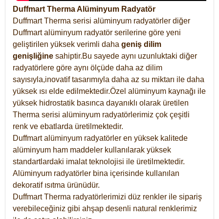
Duffmart Therma Alüminyum Radyatör
Duffmart Therma serisi alüminyum radyatörler diğer
Duffmart alüminyum radyatör serilerine göre yeni
geliştirilen yüksek verimli daha
geniş dilim
genişliğine
sahiptir.Bu sayede aynı uzunluktaki diğer
radyatörlere göre aynı ölçüde daha az dilim
sayısıyla,inovatif tasarımıyla daha az su miktarı ile daha
yüksek ısı elde edilmektedir.Özel alüminyum kaynağı ile
yüksek hidrostatik basınca dayanıklı olarak üretilen
Therma serisi alüminyum radyatörlerimiz çok çeşitli
renk ve ebatlarda üretilmektedir.
Duffmart alüminyum radyatörler en yüksek kalitede
alüminyum ham maddeler kullanılarak yüksek
standartlardaki imalat teknolojisi ile üretilmektedir.
Alüminyum radyatörler bina içerisinde kullanılan
dekoratif ısıtma ürünüdür.
Duffmart Therma radyatörlerimizi düz renkler ile sipariş
verebileceğiniz gibi ahşap desenli natural renklerimiz