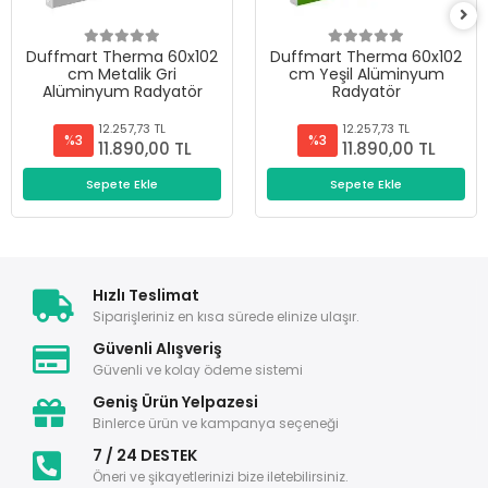
Duffmart Therma 60x102
Duffmart Therma 60x102
cm Metalik Gri
cm Yeşil Alüminyum
Alüminyum Radyatör
Radyatör
12.257,73 TL
12.257,73 TL
%3
%3
11.890,00 TL
11.890,00 TL
Sepete Ekle
Sepete Ekle
Hızlı Teslimat
Siparişleriniz en kısa sürede elinize ulaşır.
Güvenli Alışveriş
Güvenli ve kolay ödeme sistemi
Geniş Ürün Yelpazesi
Binlerce ürün ve kampanya seçeneği
7 / 24 DESTEK
Öneri ve şikayetlerinizi bize iletebilirsiniz.