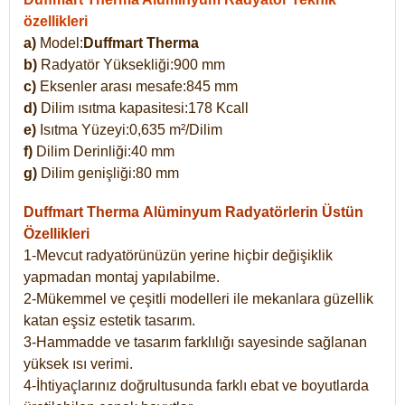
özellikleri
a)
Model:
Duffmart Therma
b)
Radyatör Yüksekliği:900 mm
c)
Eksenler arası mesafe:845 mm
d)
Dilim ısıtma kapasitesi:178 Kcall
e)
Isıtma Yüzeyi:0,635 m²/Dilim
f)
Dilim Derinliği:40 mm
g)
Dilim genişliği:80 mm
Duffmart Therma
Alüminyum Radyatörlerin Üstün
Özellikleri
1-Mevcut radyatörünüzün yerine hiçbir değişiklik
yapmadan montaj yapılabilme.
2-Mükemmel ve çeşitli modelleri ile mekanlara güzellik
katan eşsiz estetik tasarım.
3-Hammadde ve tasarım farklılığı sayesinde sağlanan
yüksek ısı verimi.
4-İhtiyaçlarınız doğrultusunda farklı ebat ve boyutlarda