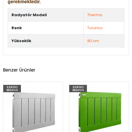
gerekmektedir.
Radyatör Modeli
Therma
Renk
Turuncu
Yükseklik
90 cm.
Benzer Ürünler
KARGO
KARGO
BEDAVA
BEDAVA