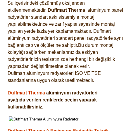
Su içerisindeki çözünmüş oksijenden
etkilenmemektedir.
Duffmart
Therma
alüminyum panel
radyatörler standart askı sistemiyle montaj
yapılabilmekte,ince ve zarif yapısı sayesinde montaj
yapılan yerde fazla yer kaplamamaktadır. Duffmart
alüminyum radyatörleri standart panel radyatörlerle aynı
bağlantı çap ve ölçülerine sahiptir.Bu durum montaj
kolaylığı sağlarken mekanlarınız da eskiyen
radyatörlerinizin tesisatınızda herhangi bir değişiklik
yapmadan değiştirilmesine olanak verir.
Duffmart alüminyum radyatörleri ISO VE TSE
standartlarına uygun olarak üretilmektedir.
Duffmart Therma
alüminyum radyatörleri
aşağıda verilen renklerde seçim yaparak
kullanabilirsiniz.
Duffmart Therma Alüminyum Radyatör Teknik