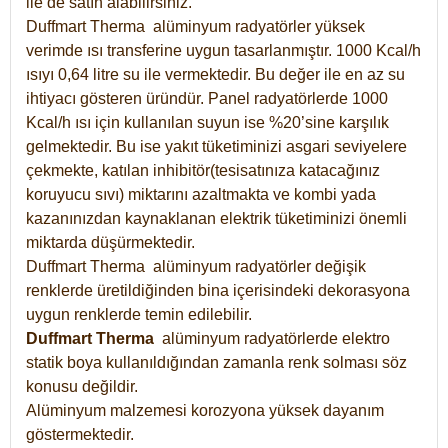
ile de satın alabilirsiniz.
Duffmart Therma alüminyum radyatörler yüksek
verimde ısı transferine uygun tasarlanmıştır. 1000 Kcal/h
ısıyı 0,64 litre su ile vermektedir. Bu değer ile en az su
ihtiyacı gösteren üründür. Panel radyatörlerde 1000
Kcal/h ısı için kullanılan suyun ise %20’sine karşılık
gelmektedir. Bu ise yakıt tüketiminizi asgari seviyelere
çekmekte, katılan inhibitör(tesisatınıza katacağınız
koruyucu sıvı) miktarını azaltmakta ve kombi yada
kazanınızdan kaynaklanan elektrik tüketiminizi önemli
miktarda düşürmektedir.
Duffmart Therma alüminyum radyatörler değişik
renklerde üretildiğinden bina içerisindeki dekorasyona
uygun renklerde temin edilebilir.
Duffmart
Therma
alüminyum radyatörlerde elektro
statik boya kullanıldığından zamanla renk solması söz
konusu değildir.
Alüminyum malzemesi korozyona yüksek dayanım
göstermektedir.