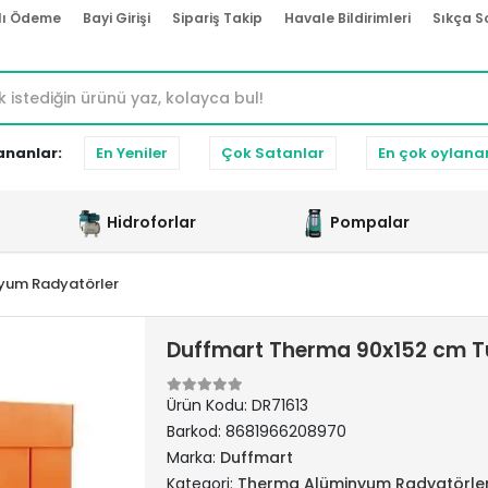
lı Ödeme
Bayi Girişi
Sipariş Takip
Havale Bildirimleri
Sıkça S
ananlar:
En Yeniler
Çok Satanlar
En çok oylana
Hidroforlar
Pompalar
yum Radyatörler
Duffmart Therma 90x152 cm 
Ürün Kodu:
DR71613
Barkod:
8681966208970
Marka:
Duffmart
Kategori:
Therma Alüminyum Radyatörle