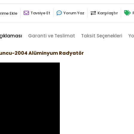
Tavsiye Et
Yorum Yaz
Karşılaştır
rime Ekle
çıklaması
Garanti ve Teslimat
Taksit Seçenekleri
Yo
uruncu-2004 Alüminyum Radyatör