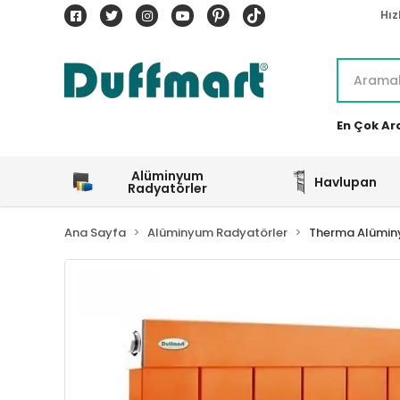
Hız
En Çok Ar
Alüminyum
Havlupan
Radyatörler
Ana Sayfa
Alüminyum Radyatörler
Therma Alümin