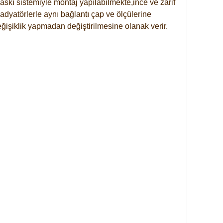
skı sistemiyle montaj yapılabilmekte,ince ve zarif
dyatörlerle aynı bağlantı çap ve ölçülerine
eğişiklik yapmadan değiştirilmesine olanak verir.