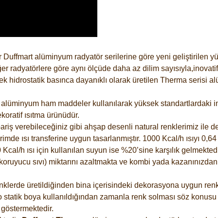
 Duffmart alüminyum radyatör serilerine göre yeni geliştirilen 
er radyatörlere göre aynı ölçüde daha az dilim sayısıyla,inovatif
 hidrostatik basınca dayanıklı olarak üretilen Therma serisi al
alüminyum ham maddeler kullanılarak yüksek standartlardaki imal
koratif ısıtma ürünüdür.
riş verebileceğiniz gibi ahşap desenli natural renklerimiz ile de 
e ısı transferine uygun tasarlanmıştır. 1000 Kcal/h ısıyı 0,64 li
Kcal/h ısı için kullanılan suyun ise %20’sine karşılık gelmektedir
z koruyucu sıvı) miktarını azaltmakta ve kombi yada kazanınızdan
lerde üretildiğinden bina içerisindeki dekorasyona uygun renkle
 statik boya kullanıldığından zamanla renk solması söz konusu d
göstermektedir.