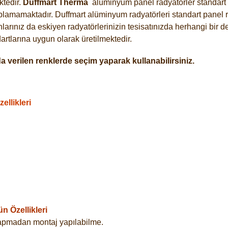
tedir.
Duffmart
Therma
alüminyum panel radyatörler standart a
plamamaktadır. Duffmart alüminyum radyatörleri standart panel ra
arınız da eskiyen radyatörlerinizin tesisatınızda herhangi bir d
tlarına uygun olarak üretilmektedir.
 verilen renklerde seçim yaparak kullanabilirsiniz.
llikleri
 Özellikleri
yapmadan montaj yapılabilme.