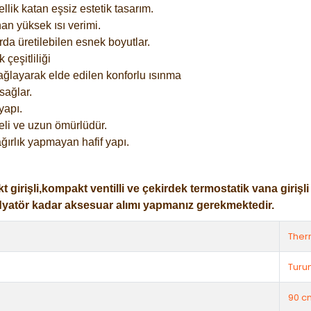
lik katan eşsiz estetik tasarım.
an yüksek ısı verimi.
rda üretilebilen esnek boyutlar.
çeşitliliği
ağlayarak elde edilen konforlu ısınma
sağlar.
yapı.
eli ve uzun ömürlüdür.
ğırlık yapmayan hafif yapı.
işli,kompakt ventilli ve çekirdek termostatik vana girişli ol
dyatör kadar aksesuar alımı yapmanız gerekmektedir.
The
Turu
90 c