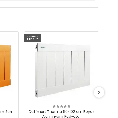
KARGO
KARG
BEDAVA
BEDAV
m Sarı
Duffmart Therma 60x102 cm Beyaz
Du
r
Alüminyum Radyatör