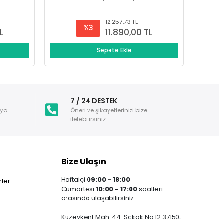
12.257,73 TL
%3
L
11.890,00 TL
Sepete Ekle
i
7 / 24 DESTEK
nya
Öneri ve şikayetlerinizi bize
iletebilirsiniz.
Bize Ulaşın
Haftaiçi
09:00 - 18:00
ler
Cumartesi
10:00 - 17:00
saatleri
arasında ulaşabilirsiniz.
Kuzeykent Mah. 44. Sokak No:12 37150,