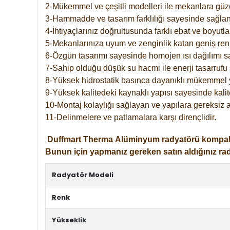
2-Mükemmel ve çeşitli modelleri ile mekanlara güzel
3-Hammadde ve tasarım farklılığı sayesinde sağlan
4-İhtiyaçlarınız doğrultusunda farklı ebat ve boyutla
5-Mekanlarınıza uyum ve zenginlik katan geniş renk 
6-Özgün tasarımı sayesinde homojen ısı dağılımı s
7-Sahip olduğu düşük su hacmi ile enerji tasarrufu 
8-Yüksek hidrostatik basınca dayanıklı mükemmel 
9-Yüksek kalitedeki kaynaklı yapısı sayesinde kalit
10-Montaj kolaylığı sağlayan ve yapılara gereksiz a
11-Delinmelere ve patlamalara karşı dirençlidir.
Duffmart
Therma
Alüminyum radyatörü kompakt gir
Bunun için yapmanız gereken satın aldığınız ra
Radyatör Modeli
Renk
Yükseklik