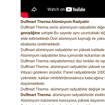
Duffmart Therma Alüminyum Radyatör
Duffmart Therma serisi alüminyum radyatörler diğer
genişliğine
sahiptir.Bu sayede aynı uzunluktaki diğ
elde edilmektedir.Özel alüminyum kaynağı ile yüksek
ebatlarda üretilmektedir.
Duffmart alüminyum radyatörler en yüksek kalitede 
Alüminyum radyatörler bina içerisinde kullanılan de
Duffmart Therma radyatörlerimizi düz renkler ile sipa
Duffmart Therma alüminyum radyatörler yüksek verimd
ihtiyacı gösteren üründür. Panel radyatörlerde 1000 
çekmekte, katılan inhibitör(tesisatınıza katacağını
düşürmektedir.
Duffmart Therma alüminyum radyatörler değişik renk
Duffmart
Therma
alüminyum radyatörlerde elektro
Alüminyum malzemesi korozyona yüksek dayanım 