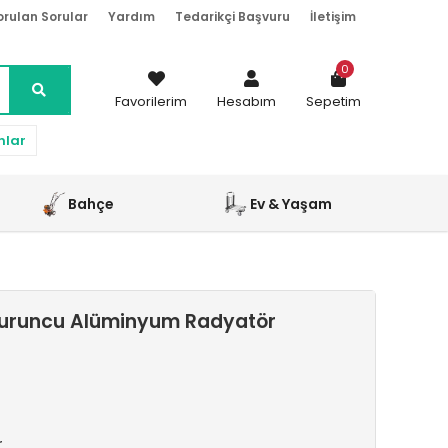
orulan Sorular
Yardım
Tedarikçi Başvuru
İletişim
0
Favorilerim
Hesabım
Sepetim
nlar
Bahçe
Ev & Yaşam
Turuncu Alüminyum Radyatör
r