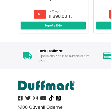
12.257,73 TL
%3
11.890,00 TL
Sepete Ekle
Hızlı Teslimat
Siparişleriniz en kısa sürede elinize
ulaşır.
%100 Güvenli Ödeme