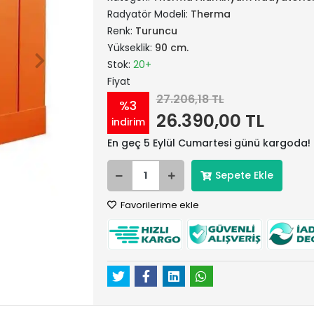
Radyatör Modeli:
Therma
Renk:
Turuncu
Yükseklik:
90 cm.
Stok:
20+
Fiyat
27.206,18 TL
%3
26.390,00 TL
indirim
En geç 5 Eylül Cumartesi günü kargoda!
Sepete Ekle
Favorilerime ekle