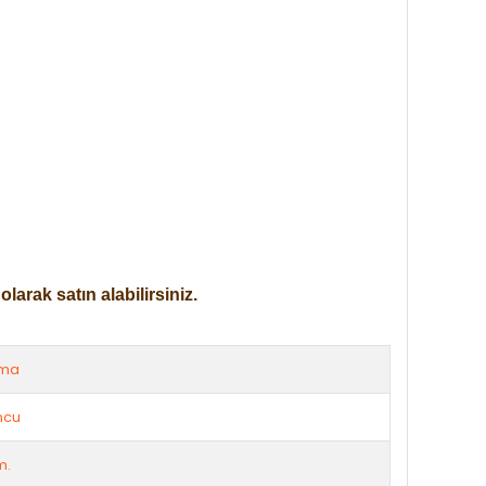
arak satın alabilirsiniz.
rma
ncu
m.