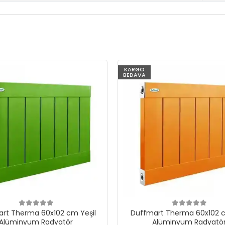
KARGO
BEDAVA
rt Therma 60x102 cm Yeşil
Duffmart Therma 60x102 c
Alüminyum Radyatör
Alüminyum Radyatö