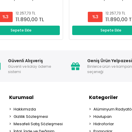
12.257,73 TL
12.257,73 TL
%3
%3
11.890,00 TL
11.890,00 T
Sepete Ekle
Sepete Ekle
Güvenli Alışveriş
Geniş Ürün Yelpazes
Güvenli ve kolay ödeme
Binlerce ürün ve kampa
sistemi
seçeneği
Kurumsal
Kategoriler
Hakkımızda
Alüminyum Radyatör
Gizlilik Sözleşmesi
Havlupan
Mesafeli Satış Sözleşmesi
Hidroforlar
İptal, İade ve Değişim
Pompalar