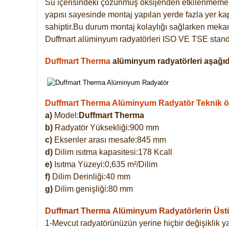
Su içerisindeki çözünmüş oksijenden etkilenmemek
yapısı sayesinde montaj yapılan yerde fazla yer ka
sahiptir.Bu durum montaj kolaylığı sağlarken mekanl
Duffmart alüminyum radyatörleri ISO VE TSE standar
Duffmart Therma
alüminyum radyatörleri aşağıda
Duffmart Therma Alüminyum Radyatör Teknik öze
a)
Model:
Duffmart Therma
b)
Radyatör Yüksekliği:900 mm
c)
Eksenler arası mesafe:845 mm
d)
Dilim ısıtma kapasitesi:178 Kcall
e)
Isıtma Yüzeyi:0,635 m²/Dilim
f)
Dilim Derinliği:40 mm
g)
Dilim genişliği:80 mm
Duffmart Therma
Alüminyum Radyatörlerin Üstün
1-Mevcut radyatörünüzün yerine hiçbir değişiklik 