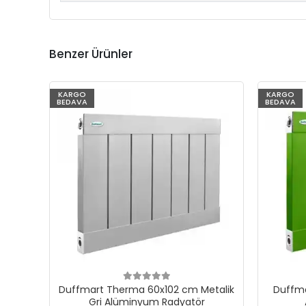
Benzer Ürünler
KARGO
KARGO
BEDAVA
BEDAVA
Duffmart Therma 60x102 cm Metalik
Duffma
Gri Alüminyum Radyatör