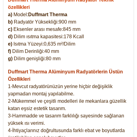
özellikleri
a)
Model:
Duffmart Therma
b)
Radyatör Yüksekliği:900 mm
c)
Eksenler arası mesafe:845 mm
d)
Dilim ısıtma kapasitesi:178 Kcall
e)
Isıtma Yüzeyi:0,635 m²/Dilim
f)
Dilim Derinliği:40 mm
g)
Dilim genişliği:80 mm
Duffmart Therma
Alüminyum Radyatörlerin Üstün
Özellikleri
1-Mevcut radyatörünüzün yerine hiçbir değişiklik
yapmadan montaj yapılabilme.
2-Mükemmel ve çeşitli modelleri ile mekanlara güzellik
katan eşsiz estetik tasarım.
3-Hammadde ve tasarım farklılığı sayesinde sağlanan
yüksek ısı verimi.
4-İhtiyaçlarınız doğrultusunda farklı ebat ve boyutlarda