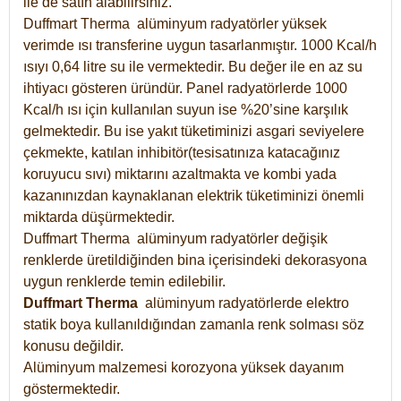
ile de satın alabilirsiniz.
Duffmart Therma alüminyum radyatörler yüksek
verimde ısı transferine uygun tasarlanmıştır. 1000 Kcal/h
ısıyı 0,64 litre su ile vermektedir. Bu değer ile en az su
ihtiyacı gösteren üründür. Panel radyatörlerde 1000
Kcal/h ısı için kullanılan suyun ise %20’sine karşılık
gelmektedir. Bu ise yakıt tüketiminizi asgari seviyelere
çekmekte, katılan inhibitör(tesisatınıza katacağınız
koruyucu sıvı) miktarını azaltmakta ve kombi yada
kazanınızdan kaynaklanan elektrik tüketiminizi önemli
miktarda düşürmektedir.
Duffmart Therma alüminyum radyatörler değişik
renklerde üretildiğinden bina içerisindeki dekorasyona
uygun renklerde temin edilebilir.
Duffmart
Therma
alüminyum radyatörlerde elektro
statik boya kullanıldığından zamanla renk solması söz
konusu değildir.
Alüminyum malzemesi korozyona yüksek dayanım
göstermektedir.