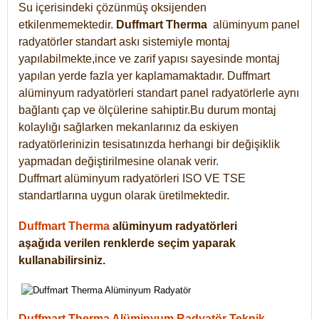
Su içerisindeki çözünmüş oksijenden
etkilenmemektedir.
Duffmart
Therma
alüminyum panel
radyatörler standart askı sistemiyle montaj
yapılabilmekte,ince ve zarif yapısı sayesinde montaj
yapılan yerde fazla yer kaplamamaktadır. Duffmart
alüminyum radyatörleri standart panel radyatörlerle aynı
bağlantı çap ve ölçülerine sahiptir.Bu durum montaj
kolaylığı sağlarken mekanlarınız da eskiyen
radyatörlerinizin tesisatınızda herhangi bir değişiklik
yapmadan değiştirilmesine olanak verir.
Duffmart alüminyum radyatörleri ISO VE TSE
standartlarına uygun olarak üretilmektedir.
Duffmart Therma
alüminyum radyatörleri
aşağıda verilen renklerde seçim yaparak
kullanabilirsiniz.
Duffmart Therma Alüminyum Radyatör Teknik