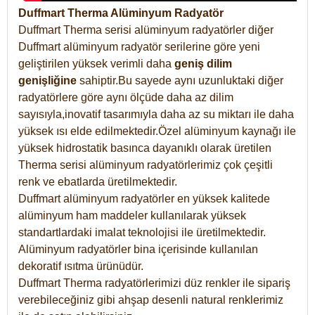
Duffmart Therma Alüminyum Radyatör
Duffmart Therma serisi alüminyum radyatörler diğer
Duffmart alüminyum radyatör serilerine göre yeni
geliştirilen yüksek verimli daha
geniş dilim
genişliğine
sahiptir.Bu sayede aynı uzunluktaki diğer
radyatörlere göre aynı ölçüde daha az dilim
sayısıyla,inovatif tasarımıyla daha az su miktarı ile daha
yüksek ısı elde edilmektedir.Özel alüminyum kaynağı ile
yüksek hidrostatik basınca dayanıklı olarak üretilen
Therma serisi alüminyum radyatörlerimiz çok çeşitli
renk ve ebatlarda üretilmektedir.
Duffmart alüminyum radyatörler en yüksek kalitede
alüminyum ham maddeler kullanılarak yüksek
standartlardaki imalat teknolojisi ile üretilmektedir.
Alüminyum radyatörler bina içerisinde kullanılan
dekoratif ısıtma ürünüdür.
Duffmart Therma radyatörlerimizi düz renkler ile sipariş
verebileceğiniz gibi ahşap desenli natural renklerimiz