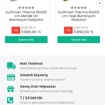
Duffmart Therma 60x102
Duffmart Therma 60x102
cm Metalik Gri
cm Yeşil Alüminyum
Alüminyum Radyatör
Radyatör
12.257,73 TL
12.257,73 TL
%3
%3
11.890,00 TL
11.890,00 TL
Sepete Ekle
Sepete Ekle
Hızlı Teslimat
Siparişleriniz en kısa sürede elinize ulaşır.
Güvenli Alışveriş
Güvenli ve kolay ödeme sistemi
Geniş Ürün Yelpazesi
Binlerce ürün ve kampanya seçeneği
7 / 24 DESTEK
Öneri ve şikayetlerinizi bize iletebilirsiniz.