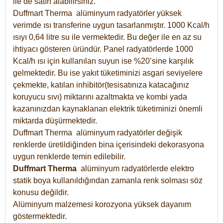
ile de satın alabilirsiniz.
Duffmart Therma alüminyum radyatörler yüksek
verimde ısı transferine uygun tasarlanmıştır. 1000 Kcal/h
ısıyı 0,64 litre su ile vermektedir. Bu değer ile en az su
ihtiyacı gösteren üründür. Panel radyatörlerde 1000
Kcal/h ısı için kullanılan suyun ise %20’sine karşılık
gelmektedir. Bu ise yakıt tüketiminizi asgari seviyelere
çekmekte, katılan inhibitör(tesisatınıza katacağınız
koruyucu sıvı) miktarını azaltmakta ve kombi yada
kazanınızdan kaynaklanan elektrik tüketiminizi önemli
miktarda düşürmektedir.
Duffmart Therma alüminyum radyatörler değişik
renklerde üretildiğinden bina içerisindeki dekorasyona
uygun renklerde temin edilebilir.
Duffmart
Therma
alüminyum radyatörlerde elektro
statik boya kullanıldığından zamanla renk solması söz
konusu değildir.
Alüminyum malzemesi korozyona yüksek dayanım
göstermektedir.