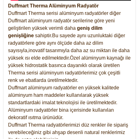
Duffmart Therma Alüminyum Radyatör
Duffmart Therma serisi alüminyum radyatörler diğer
Duffmart alüminyum radyatör serilerine göre yeni
geliştirilen yüksek verimli daha
geniş dilim
genişliğine
sahiptir.Bu sayede aynı uzunluktaki diğer
radyatörlere göre aynı ölçüde daha az dilim
sayısıyla,inovatif tasarımıyla daha az su miktarı ile daha
yüksek ısı elde edilmektedir.Özel alüminyum kaynağı ile
yüksek hidrostatik basınca dayanıklı olarak üretilen
Therma serisi alüminyum radyatörlerimiz çok çeşitli
renk ve ebatlarda üretilmektedir.
Duffmart alüminyum radyatörler en yüksek kalitede
alüminyum ham maddeler kullanılarak yüksek
standartlardaki imalat teknolojisi ile üretilmektedir.
Alüminyum radyatörler bina içerisinde kullanılan
dekoratif ısıtma ürünüdür.
Duffmart Therma radyatörlerimizi düz renkler ile sipariş
verebileceğiniz gibi ahşap desenli natural renklerimiz