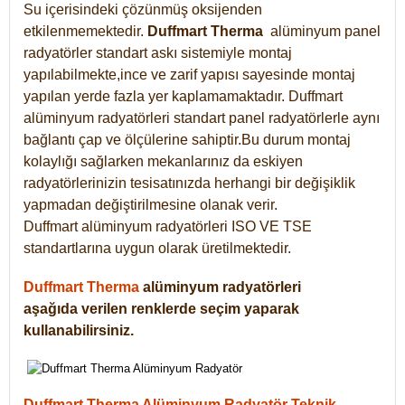
Su içerisindeki çözünmüş oksijenden
etkilenmemektedir.
Duffmart
Therma
alüminyum panel
radyatörler standart askı sistemiyle montaj
yapılabilmekte,ince ve zarif yapısı sayesinde montaj
yapılan yerde fazla yer kaplamamaktadır. Duffmart
alüminyum radyatörleri standart panel radyatörlerle aynı
bağlantı çap ve ölçülerine sahiptir.Bu durum montaj
kolaylığı sağlarken mekanlarınız da eskiyen
radyatörlerinizin tesisatınızda herhangi bir değişiklik
yapmadan değiştirilmesine olanak verir.
Duffmart alüminyum radyatörleri ISO VE TSE
standartlarına uygun olarak üretilmektedir.
Duffmart Therma
alüminyum radyatörleri
aşağıda verilen renklerde seçim yaparak
kullanabilirsiniz.
Duffmart Therma Alüminyum Radyatör Teknik