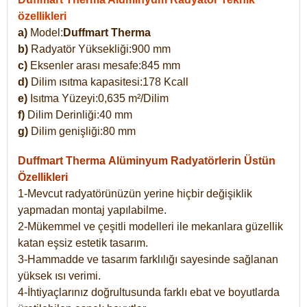
özellikleri
a)
Model:
Duffmart Therma
b)
Radyatör Yüksekliği:900 mm
c)
Eksenler arası mesafe:845 mm
d)
Dilim ısıtma kapasitesi:178 Kcall
e)
Isıtma Yüzeyi:0,635 m²/Dilim
f)
Dilim Derinliği:40 mm
g)
Dilim genişliği:80 mm
Duffmart Therma
Alüminyum Radyatörlerin Üstün
Özellikleri
1-Mevcut radyatörünüzün yerine hiçbir değişiklik
yapmadan montaj yapılabilme.
2-Mükemmel ve çeşitli modelleri ile mekanlara güzellik
katan eşsiz estetik tasarım.
3-Hammadde ve tasarım farklılığı sayesinde sağlanan
yüksek ısı verimi.
4-İhtiyaçlarınız doğrultusunda farklı ebat ve boyutlarda