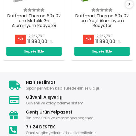
Duffmart Therma 60x102
Duffmart Therma 60x102
cm Metalik Gri
cm Yeşil Alüminyum
Alüminyum Radyatör
Radyatör
12.257,73 TL
12.257,73 TL
%3
%3
11.890,00 TL
11.890,00 TL
Sepete Ekle
Sepete Ekle
Hızlı Teslimat
Siparişleriniz en kısa sürede elinize ulaşır.
Güvenli Alışveriş
Güvenli ve kolay ödeme sistemi
Geniş Ürün Yelpazesi
Binlerce ürün ve kampanya seçeneği
7 / 24 DESTEK
Öneri ve şikayetlerinizi bize iletebilirsiniz.