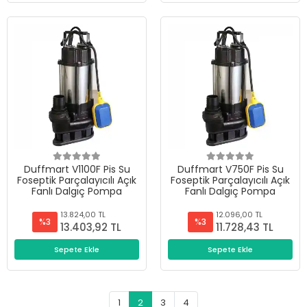
Duffmart V1100F Pis Su
Duffmart V750F Pis Su
Foseptik Parçalayıcılı Açık
Foseptik Parçalayıcılı Açık
Fanlı Dalgıç Pompa
Fanlı Dalgıç Pompa
13.824,00 TL
12.096,00 TL
%3
%3
13.403,92 TL
11.728,43 TL
Sepete Ekle
Sepete Ekle
1
2
3
4