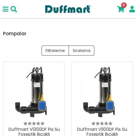
0
Pompalar
Filtreleme
Sıralama
Duffmart V1300DF Pis Su
Duffmart V1100DF Pis Su
Foseptik Bıçaklı
Foseptik Bıçaklı