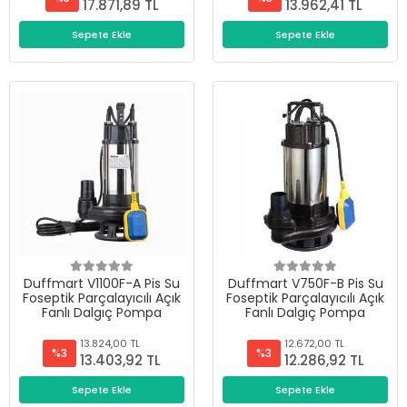
17.871,89 TL
13.962,41 TL
Sepete Ekle
Sepete Ekle
Duffmart V1100F-A Pis Su
Duffmart V750F-B Pis Su
Foseptik Parçalayıcılı Açık
Foseptik Parçalayıcılı Açık
Fanlı Dalgıç Pompa
Fanlı Dalgıç Pompa
13.824,00 TL
12.672,00 TL
%3
%3
13.403,92 TL
12.286,92 TL
Sepete Ekle
Sepete Ekle