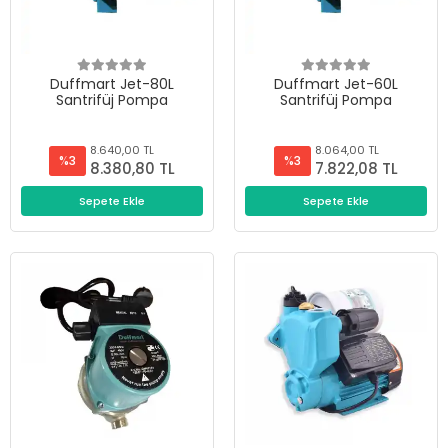
Duffmart Jet-80L
Duffmart Jet-60L
Santrifüj Pompa
Santrifüj Pompa
8.640,00 TL
8.064,00 TL
%3
%3
8.380,80 TL
7.822,08 TL
Sepete Ekle
Sepete Ekle