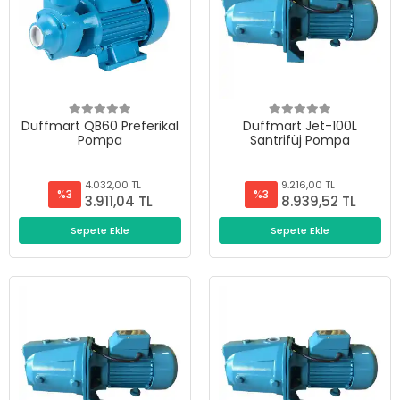
Duffmart QB60 Preferikal
Duffmart Jet-100L
Pompa
Santrifüj Pompa
4.032,00 TL
9.216,00 TL
%3
%3
3.911,04 TL
8.939,52 TL
Sepete Ekle
Sepete Ekle