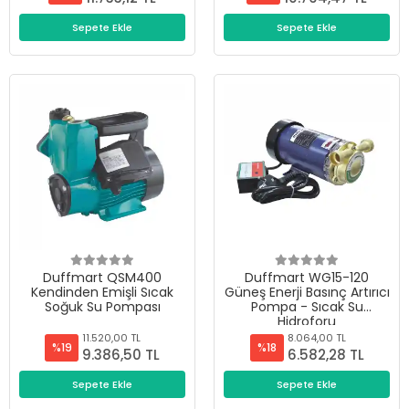
Sepete Ekle
Sepete Ekle
Duffmart QSM400
Duffmart WG15-120
Kendinden Emişli Sıcak
Güneş Enerji Basınç Artırıcı
Soğuk Su Pompası
Pompa - Sıcak Su
Hidroforu
11.520,00 TL
8.064,00 TL
%19
%18
9.386,50 TL
6.582,28 TL
Sepete Ekle
Sepete Ekle