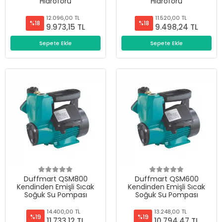
Hidroforu
Hidroforu
12.096,00 TL
11.520,00 TL
%18
%18
9.973,15 TL
9.498,24 TL
Sepete Ekle
Sepete Ekle
Duffmart QSM800
Duffmart QSM600
Kendinden Emişli Sıcak
Kendinden Emişli Sıcak
Soğuk Su Pompası
Soğuk Su Pompası
14.400,00 TL
13.248,00 TL
%19
%19
11.733,12 TL
10.794,47 TL