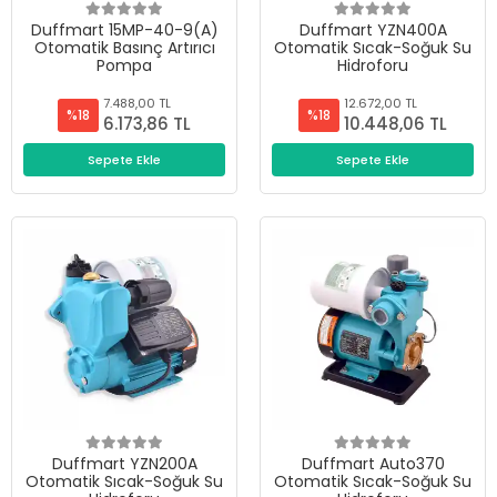
Duffmart 15MP-40-9(A)
Duffmart YZN400A
Otomatik Basınç Artırıcı
Otomatik Sıcak-Soğuk Su
Pompa
Hidroforu
7.488,00 TL
12.672,00 TL
%18
%18
6.173,86 TL
10.448,06 TL
Sepete Ekle
Sepete Ekle
Duffmart YZN200A
Duffmart Auto370
Otomatik Sıcak-Soğuk Su
Otomatik Sıcak-Soğuk Su