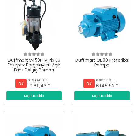
Duffmart V450F-A Pis Su
Duffmart QB80 Preferikal
Foseptik Parçalayıcılı Açık
Pompa
Fanlı Dalgıç Pompa
10.944,00 TL
6.336,00 TL
%3
%3
10.611,43 TL
6.145,92 TL
Sepete Ekle
Sepete Ekle