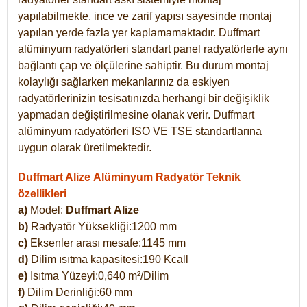
yapılabilmekte, ince ve zarif yapısı sayesinde montaj
yapılan yerde fazla yer kaplamamaktadır. Duffmart
alüminyum radyatörleri standart panel radyatörlerle aynı
bağlantı çap ve ölçülerine sahiptir. Bu durum montaj
kolaylığı sağlarken mekanlarınız da eskiyen
radyatörlerinizin tesisatınızda herhangi bir değişiklik
yapmadan değiştirilmesine olanak verir. Duffmart
alüminyum radyatörleri ISO VE TSE standartlarına
uygun olarak üretilmektedir.
Duffmart Alize Alüminyum Radyatör Teknik
özellikleri
a)
Model:
Duffmart
Alize
b)
Radyatör Yüksekliği:1200 mm
c)
Eksenler arası mesafe:1145 mm
d)
Dilim ısıtma kapasitesi:190 Kcall
e)
Isıtma Yüzeyi:0,640 m²/Dilim
f)
Dilim Derinliği:60 mm