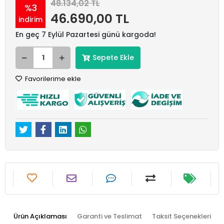
48.134,02 TL
%3
46.690,00 TL
indirim
En geç 7 Eylül Pazartesi günü kargoda!
Sepete Ekle
Favorilerime ekle
Ürün Açıklaması
Garanti ve Teslimat
Taksit Seçenekleri