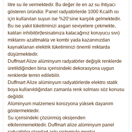
litre su ile vermektedir. Bu değer ile en az su ihtiyacı
gösteren üründür. Panel radyatörlerde 1000 Kcal/h ısı
için kullanılan suyun ise %20’sine karşılık gelmektedir.
Bu ise yakıt tüketiminizi asgari seviyelere çekmekte,
katılan inhibitör(tesisatınıza katacağınız koruyucu sıvı)
miktarını azaltmakta ve kombi yada kazanınızdan
kaynaklanan elektrik tüketiminizi önemli miktarda
düşürmektedir.
Duffmart Alize alüminyum radyatörler değişik renklerde
üretildiğinden bina içerisindeki dekorasyona uygun
renklerde temin edilebilir.
Duffmart
Alize
alüminyum radyatörlerde elektro statik
boya kullanıldığından zamanla renk solması söz konusu
değildir.
Alüminyum malzemesi korozyona yüksek dayanım
göstermektedir.
Su içerisindeki çözünmüş oksijenden
etkilenmemektedir. Duffmart alize alüminyum panel
radyatörler standart askı sistemiyle montaj