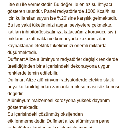
litre su ile vermektedir. Bu değer ile en az su ihtiyacı
gösteren üründür. Panel radyatörlerde 1000 Kcal/h ısı
için kullanılan suyun ise %20’sine karşılık gelmektedir.
Bu ise yakıt tüketiminizi asgari seviyelere çekmekte,
katılan inhibitör(tesisatınıza katacağınız koruyucu sıvı)
miktarını azaltmakta ve kombi yada kazanınızdan
kaynaklanan elektrik tüketiminizi önemli miktarda
düşürmektedir.
Duffmart Alize alüminyum radyatörler değişik renklerde
üretildiğinden bina içerisindeki dekorasyona uygun
renklerde temin edilebilir.
Duffmart
Alize
alüminyum radyatörlerde elektro statik
boya kullanıldığından zamanla renk solması söz konusu
değildir.
Alüminyum malzemesi korozyona yüksek dayanım
göstermektedir.
Su içerisindeki çözünmüş oksijenden
etkilenmemektedir. Duffmart alize alüminyum panel
radyatörler standart askı sistemiyle montaj