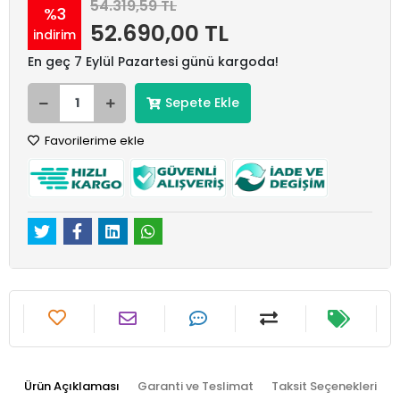
54.319,59 TL
%3
52.690,00 TL
indirim
En geç 7 Eylül Pazartesi günü kargoda!
Sepete Ekle
Favorilerime ekle
Ürün Açıklaması
Garanti ve Teslimat
Taksit Seçenekleri