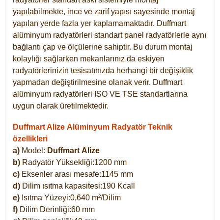
yapılabilmekte, ince ve zarif yapısı sayesinde montaj
yapılan yerde fazla yer kaplamamaktadır. Duffmart
alüminyum radyatörleri standart panel radyatörlerle aynı
bağlantı çap ve ölçülerine sahiptir. Bu durum montaj
kolaylığı sağlarken mekanlarınız da eskiyen
radyatörlerinizin tesisatınızda herhangi bir değişiklik
yapmadan değiştirilmesine olanak verir. Duffmart
alüminyum radyatörleri ISO VE TSE standartlarına
uygun olarak üretilmektedir.
Duffmart Alize Alüminyum Radyatör Teknik
özellikleri
a)
Model:
Duffmart
Alize
b)
Radyatör Yüksekliği:1200 mm
c)
Eksenler arası mesafe:1145 mm
d)
Dilim ısıtma kapasitesi:190 Kcall
e)
Isıtma Yüzeyi:0,640 m²/Dilim
f)
Dilim Derinliği:60 mm