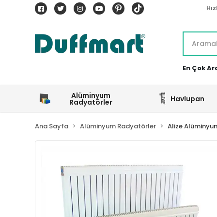
Hız
En Çok Ar
Alüminyum
Havlupan
Radyatörler
Ana Sayfa
Alüminyum Radyatörler
Alize Alüminyu