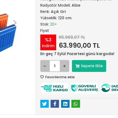
Radyatör Modeli:
Alize
Renk:
Açık Gri
Yükseklik:
120 cm.
Stok:
20+
Fiyat
65.969,07 TL
%3
63.990,00 TL
indirim
En geç 7 Eylül Pazartesi günü kargoda!
Sepete Ekle
Favorilerime ekle