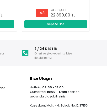
23.082,47 TL
%3
TL
22.390,00 TL
Sepete Ekle
i
7 / 24 DESTEK
nya
Öneri ve şikayetlerinizi bize
iletebilirsiniz.
Bize Ulaşın
Haftaiçi
09:00 - 18:00
ler
Cumartesi
10:00 - 17:00
saatleri
arasında ulaşabilirsiniz.
Kuzeykent Mah. 44. Sokak No:12 37150,