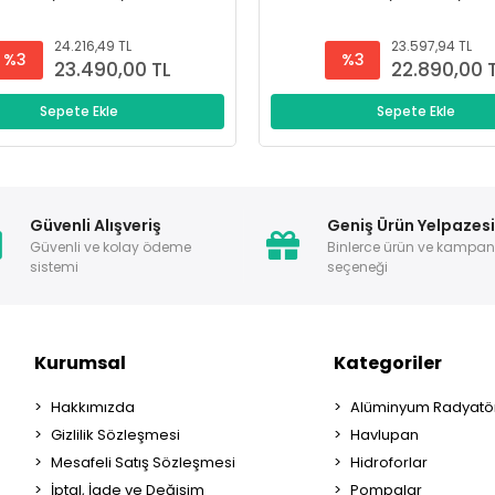
24.216,49 TL
23.597,94 TL
%3
%3
23.490,00 TL
22.890,00 
Sepete Ekle
Sepete Ekle
Güvenli Alışveriş
Geniş Ürün Yelpazes
Güvenli ve kolay ödeme
Binlerce ürün ve kampa
sistemi
seçeneği
Kurumsal
Kategoriler
Hakkımızda
Alüminyum Radyatör
Gizlilik Sözleşmesi
Havlupan
Mesafeli Satış Sözleşmesi
Hidroforlar
İptal, İade ve Değişim
Pompalar