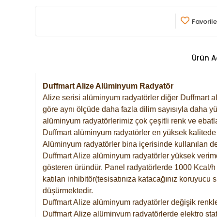
Favorile
Ürün A
Duffmart Alize Alüminyum Radyatör
Alize serisi alüminyum radyatörler diğer Duffmart a
göre aynı ölçüde daha fazla dilim sayısıyla daha yü
alüminyum radyatörlerimiz çok çeşitli renk ve ebatla
Duffmart alüminyum radyatörler en yüksek kalitede 
Alüminyum radyatörler bina içerisinde kullanılan de
Duffmart Alize alüminyum radyatörler yüksek verimde 
gösteren üründür. Panel radyatörlerde 1000 Kcal/h ı
katılan inhibitör(tesisatınıza katacağınız koruyucu
düşürmektedir.
Duffmart Alize alüminyum radyatörler değişik renkle
Duffmart
Alize
alüminyum radyatörlerde elektro stat