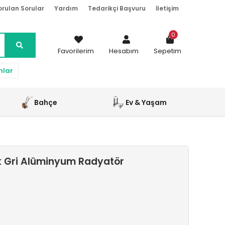
orulan Sorular
Yardım
Tedarikçi Başvuru
İletişim
0
Favorilerim
Hesabım
Sepetim
nlar
Bahçe
Ev & Yaşam
ık Gri Alüminyum Radyatör