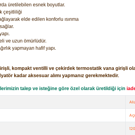
rda üretilebilen esnek boyutlar.
çeşitliliği
ağlayarak elde edilen konforlu ısınma
sağlar.
yapı.
eli ve uzun ömürlüdür.
ğırlık yapmayan hafif yapı.
i, kompakt ventilli ve çekirdek termostatik vana girişli olar
dyatör kadar aksesuar alımı yapmanız gerekmektedir.
rimizin talep ve isteğine göre özel olarak üretildiği için
iad
Ali
Açı
12