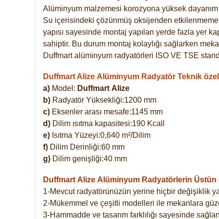
Alüminyum malzemesi korozyona yüksek dayanım 
Su içerisindeki çözünmüş oksijenden etkilenmemekte
yapısı sayesinde montaj yapılan yerde fazla yer ka
sahiptir. Bu durum montaj kolaylığı sağlarken mekan
Duffmart alüminyum radyatörleri ISO VE TSE standar
Duffmart Alize Alüminyum Radyatör Teknik özell
a)
Model:
Duffmart
Alize
b)
Radyatör Yüksekliği:1200 mm
c)
Eksenler arası mesafe:1145 mm
d)
Dilim ısıtma kapasitesi:190 Kcall
e)
Isıtma Yüzeyi:0,640 m²/Dilim
f)
Dilim Derinliği:60 mm
g)
Dilim genişliği:40 mm
Duffmart Alize
Alüminyum Radyatörlerin Üstün Ö
1-Mevcut radyatörünüzün yerine hiçbir değişiklik 
2-Mükemmel ve çeşitli modelleri ile mekanlara güzel
3-Hammadde ve tasarım farklılığı sayesinde sağlan