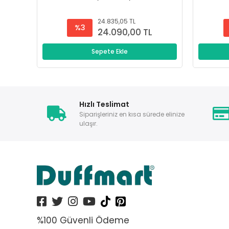
24.835,05 TL
%3
24.090,00 TL
Sepete Ekle
Hızlı Teslimat
Siparişleriniz en kısa sürede elinize
ulaşır.
%100 Güvenli Ödeme