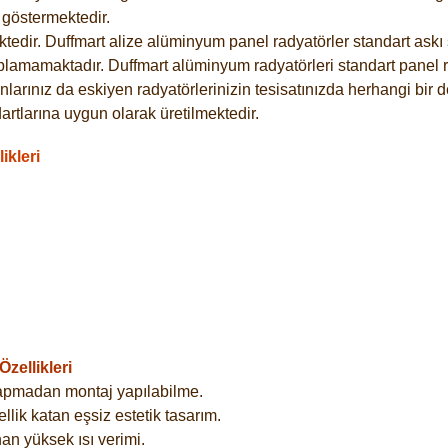
göstermektedir.
dir. Duffmart alize alüminyum panel radyatörler standart askı s
plamamaktadır. Duffmart alüminyum radyatörleri standart panel ra
larınız da eskiyen radyatörlerinizin tesisatınızda herhangi bir d
tlarına uygun olarak üretilmektedir.
ikleri
zellikleri
yapmadan montaj yapılabilme.
lik katan eşsiz estetik tasarım.
an yüksek ısı verimi.