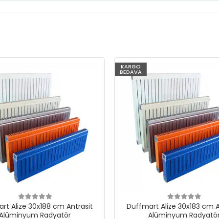
KARGO
BEDAVA
rt Alize 30x188 cm Antrasit
Duffmart Alize 30x183 cm A
Alüminyum Radyatör
Alüminyum Radyatö