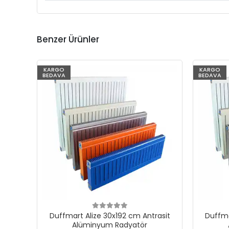
Benzer Ürünler
KARGO
KARGO
BEDAVA
BEDAVA
Duffmart Alize 30x192 cm Antrasit
Duffma
Alüminyum Radyatör