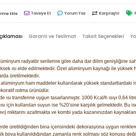
Tavsiye Et
Yorum Yaz
Karşılaştır
rime Ekle
çıklaması
Garanti ve Teslimat
Taksit Seçenekleri
Yo
lüminyum radyatör serilerine göre daha dar dilim genişliğine sah
ksek ısı elde edilmektedir. Özel alüminyum kaynağı ile yüksek hi
rda üretilmektedir.
alüminyum ham maddeler kullanılarak yüksek standartlardaki imal
koratif ısıtma ürünüdür.
ısı transferine uygun tasarlanmıştır. 1000 Kcal/h ısıyı 0,64 litre
sı için kullanılan suyun ise %20’sine karşılık gelmektedir. Bu is
 sıvı) miktarını azaltmakta ve kombi yada kazanınızdan kaynaklan
rde üretildiğinden bina içerisindeki dekorasyona uygun renklerde
ik boya kullanıldığından zamanla renk solması söz konusu değil