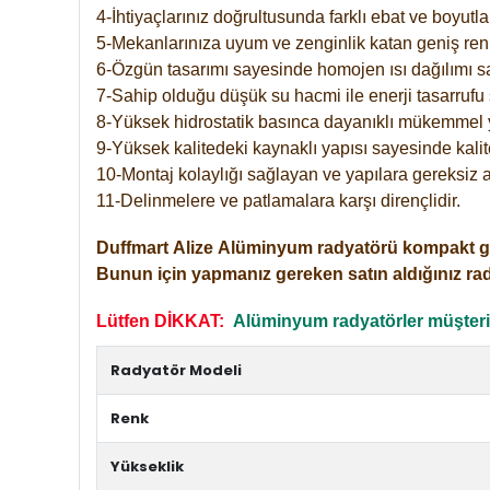
4-İhtiyaçlarınız doğrultusunda farklı ebat ve boyutla
5-Mekanlarınıza uyum ve zenginlik katan geniş renk 
6-Özgün tasarımı sayesinde homojen ısı dağılımı s
7-Sahip olduğu düşük su hacmi ile enerji tasarrufu 
8-Yüksek hidrostatik basınca dayanıklı mükemmel 
9-Yüksek kalitedeki kaynaklı yapısı sayesinde kalit
10-Montaj kolaylığı sağlayan ve yapılara gereksiz a
11-Delinmelere ve patlamalara karşı dirençlidir.
Duffmart
Alize
Alüminyum radyatörü kompakt girişl
Bunun için yapmanız gereken satın aldığınız ra
Lütfen DİKKAT:
Alüminyum radyatörler müşterile
Radyatör Modeli
Renk
Yükseklik