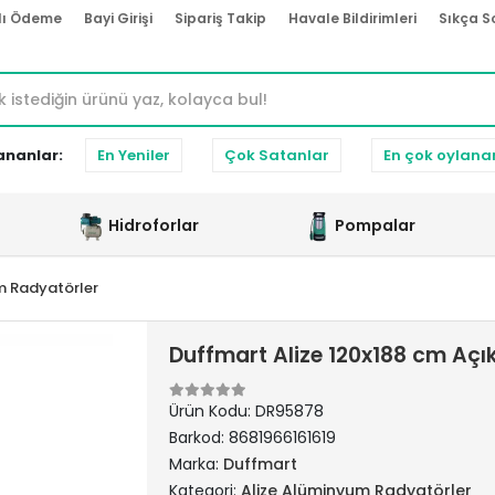
lı Ödeme
Bayi Girişi
Sipariş Takip
Havale Bildirimleri
Sıkça S
ananlar:
En Yeniler
Çok Satanlar
En çok oylana
Hidroforlar
Pompalar
m Radyatörler
Duffmart Alize 120x188 cm Aç
Ürün Kodu:
DR95878
Barkod:
8681966161619
Marka:
Duffmart
Kategori:
Alize Alüminyum Radyatörler