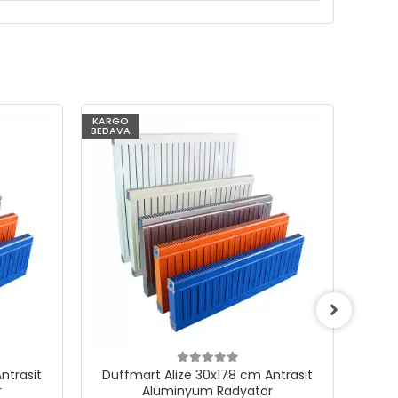
KARGO
KARG
BEDAVA
BEDAV
ntrasit
Duffmart Alize 30x178 cm Antrasit
Duf
r
Alüminyum Radyatör