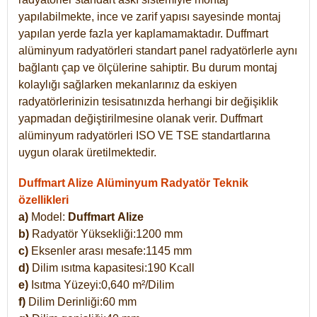
yapılabilmekte, ince ve zarif yapısı sayesinde montaj
yapılan yerde fazla yer kaplamamaktadır. Duffmart
alüminyum radyatörleri standart panel radyatörlerle aynı
bağlantı çap ve ölçülerine sahiptir. Bu durum montaj
kolaylığı sağlarken mekanlarınız da eskiyen
radyatörlerinizin tesisatınızda herhangi bir değişiklik
yapmadan değiştirilmesine olanak verir. Duffmart
alüminyum radyatörleri ISO VE TSE standartlarına
uygun olarak üretilmektedir.
Duffmart Alize Alüminyum Radyatör Teknik
özellikleri
a)
Model:
Duffmart
Alize
b)
Radyatör Yüksekliği:1200 mm
c)
Eksenler arası mesafe:1145 mm
d)
Dilim ısıtma kapasitesi:190 Kcall
e)
Isıtma Yüzeyi:0,640 m²/Dilim
f)
Dilim Derinliği:60 mm