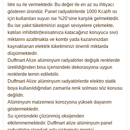
litre su ile vermektedir. Bu değer ile en az su ihtiyacı
gösteren üründür. Panel radyatörlerde 1000 Kcal/h ısı
için kullanılan suyun ise %20’sine karşılık gelmektedir.
Bu ise yakıt tüketiminizi asgari seviyelere çekmekte,
katılan inhibitör(tesisatınıza katacağınız koruyucu sıvı)
miktarını azaltmakta ve kombi yada kazanınızdan
kaynaklanan elektrik tüketiminizi önemli miktarda
düşürmektedir.
Duffmart Alize alüminyum radyatörler değişik renklerde
üretildiğinden bina içerisindeki dekorasyona uygun
renklerde temin edilebilir.
Duffmart
Alize
alüminyum radyatörlerde elektro statik
boya kullanıldığından zamanla renk solması söz konusu
değildir.
Alüminyum malzemesi korozyona yüksek dayanım
göstermektedir.
Su içerisindeki çözünmüş oksijenden
etkilenmemektedir. Duffmart alize alüminyum panel
radyatörler standart askı sistemiyle montaj