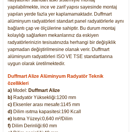
yapılabilmekte, ince ve zarif yapısı sayesinde montaj
yapılan yerde fazla yer kaplamamaktadır. Duffmart
alüminyum radyatörleri standart panel radyatörlerle aynı
bağlantı çap ve ölçülerine sahiptir. Bu durum montaj
kolaylığı sağlarken mekanlarınız da eskiyen
radyatörlerinizin tesisatınızda herhangi bir değişiklik
yapmadan değiştirilmesine olanak verir. Duffmart
alüminyum radyatörleri ISO VE TSE standartlarına
uygun olarak üretilmektedir.
Duffmart Alize Alüminyum Radyatör Teknik
özellikleri
a)
Model:
Duffmart
Alize
b)
Radyatör Yüksekliği:1200 mm
c)
Eksenler arası mesafe:1145 mm
d)
Dilim ısıtma kapasitesi:190 Kcall
e)
Isıtma Yüzeyi:0,640 m²/Dilim
f)
Dilim Derinliği:60 mm