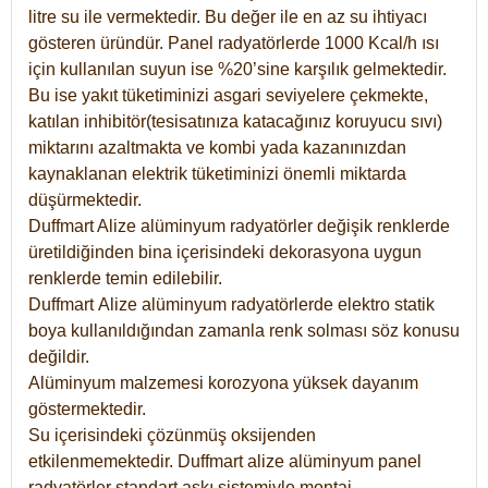
litre su ile vermektedir. Bu değer ile en az su ihtiyacı
gösteren üründür. Panel radyatörlerde 1000 Kcal/h ısı
için kullanılan suyun ise %20’sine karşılık gelmektedir.
Bu ise yakıt tüketiminizi asgari seviyelere çekmekte,
katılan inhibitör(tesisatınıza katacağınız koruyucu sıvı)
miktarını azaltmakta ve kombi yada kazanınızdan
kaynaklanan elektrik tüketiminizi önemli miktarda
düşürmektedir.
Duffmart Alize alüminyum radyatörler değişik renklerde
üretildiğinden bina içerisindeki dekorasyona uygun
renklerde temin edilebilir.
Duffmart
Alize
alüminyum radyatörlerde elektro statik
boya kullanıldığından zamanla renk solması söz konusu
değildir.
Alüminyum malzemesi korozyona yüksek dayanım
göstermektedir.
Su içerisindeki çözünmüş oksijenden
etkilenmemektedir. Duffmart alize alüminyum panel
radyatörler standart askı sistemiyle montaj