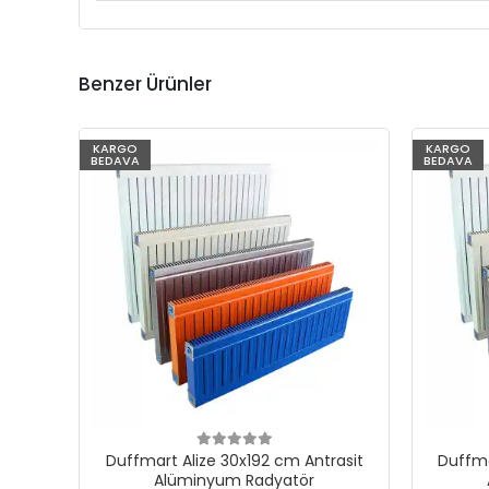
Benzer Ürünler
KARGO
KARGO
BEDAVA
BEDAVA
Duffmart Alize 30x192 cm Antrasit
Duffma
Alüminyum Radyatör