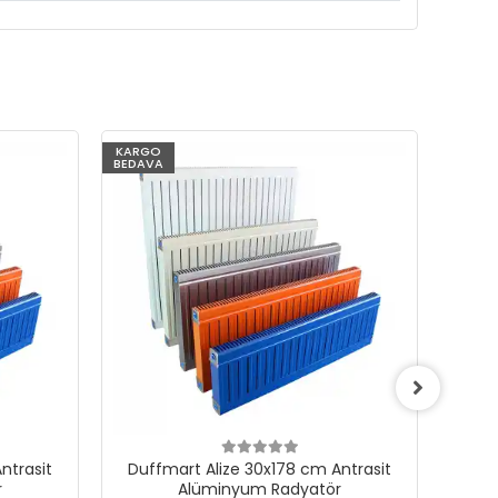
KARGO
KARG
BEDAVA
BEDAV
ntrasit
Duffmart Alize 30x178 cm Antrasit
Duf
r
Alüminyum Radyatör