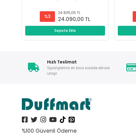
24.835,05 TL
%3
24.090,00 TL
Sepete Ekle
Hızlı Teslimat
Siparişleriniz en kısa sürede elinize
ulaşır.
%100 Güvenli Ödeme