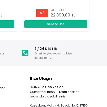
23.082,47 TL
%3
TL
22.390,00 TL
Sepete Ekle
i
7 / 24 DESTEK
nya
Öneri ve şikayetlerinizi bize
iletebilirsiniz.
Bize Ulaşın
Haftaiçi
09:00 - 18:00
ler
Cumartesi
10:00 - 17:00
saatleri
arasında ulaşabilirsiniz.
Kuzeykent Mah. 44. Sokak No:12 37150,