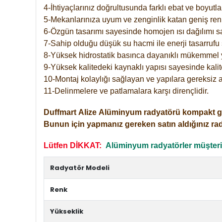
4-İhtiyaçlarınız doğrultusunda farklı ebat ve boyutla
5-Mekanlarınıza uyum ve zenginlik katan geniş renk 
6-Özgün tasarımı sayesinde homojen ısı dağılımı s
7-Sahip olduğu düşük su hacmi ile enerji tasarrufu 
8-Yüksek hidrostatik basınca dayanıklı mükemmel 
9-Yüksek kalitedeki kaynaklı yapısı sayesinde kalit
10-Montaj kolaylığı sağlayan ve yapılara gereksiz a
11-Delinmelere ve patlamalara karşı dirençlidir.
Duffmart
Alize
Alüminyum radyatörü kompakt girişl
Bunun için yapmanız gereken satın aldığınız ra
Lütfen DİKKAT:
Alüminyum radyatörler müşterile
Radyatör Modeli
Renk
Yükseklik