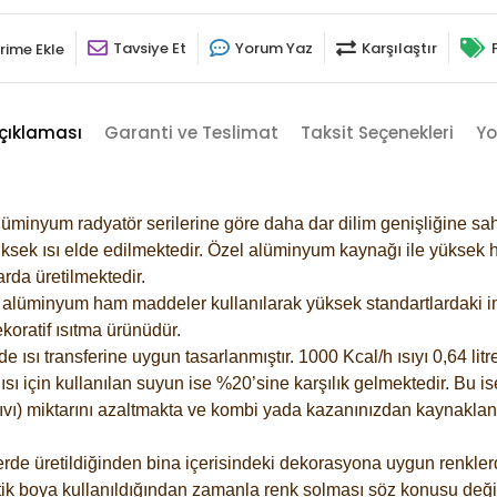
Tavsiye Et
Yorum Yaz
Karşılaştır
rime Ekle
çıklaması
Garanti ve Teslimat
Taksit Seçenekleri
Yo
lüminyum radyatör serilerine göre daha dar dilim genişliğine sah
ksek ısı elde edilmektedir. Özel alüminyum kaynağı ile yüksek hi
rda üretilmektedir.
alüminyum ham maddeler kullanılarak yüksek standartlardaki imal
koratif ısıtma ürünüdür.
ısı transferine uygun tasarlanmıştır. 1000 Kcal/h ısıyı 0,64 litre
sı için kullanılan suyun ise %20’sine karşılık gelmektedir. Bu is
 sıvı) miktarını azaltmakta ve kombi yada kazanınızdan kaynaklan
rde üretildiğinden bina içerisindeki dekorasyona uygun renklerde
ik boya kullanıldığından zamanla renk solması söz konusu değil