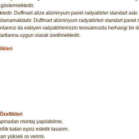
göstermektedir.
dir. Duffmart alize alüminyum panel radyatörler standart askı s
plamamaktadır. Duffmart alüminyum radyatörleri standart panel ra
larınız da eskiyen radyatörlerinizin tesisatınızda herhangi bir d
tlarına uygun olarak üretilmektedir.
ikleri
zellikleri
yapmadan montaj yapılabilme.
lik katan eşsiz estetik tasarım.
an yüksek ısı verimi.