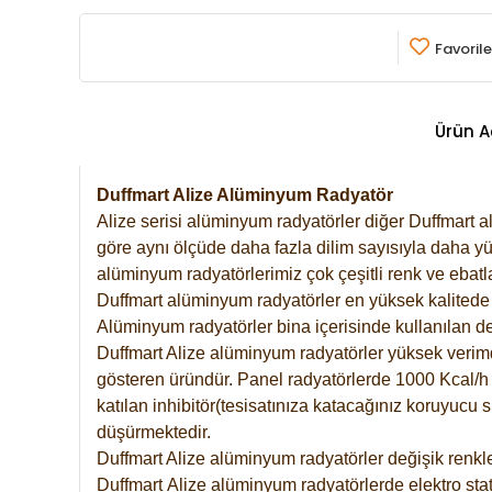
Favorile
Ürün A
Duffmart Alize Alüminyum Radyatör
Alize serisi alüminyum radyatörler diğer Duffmart a
göre aynı ölçüde daha fazla dilim sayısıyla daha yü
alüminyum radyatörlerimiz çok çeşitli renk ve ebatla
Duffmart alüminyum radyatörler en yüksek kalitede 
Alüminyum radyatörler bina içerisinde kullanılan de
Duffmart Alize alüminyum radyatörler yüksek verimde 
gösteren üründür. Panel radyatörlerde 1000 Kcal/h ı
katılan inhibitör(tesisatınıza katacağınız koruyucu
düşürmektedir.
Duffmart Alize alüminyum radyatörler değişik renkle
Duffmart
Alize
alüminyum radyatörlerde elektro stat