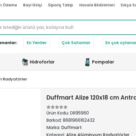
lı Ödeme
Bayi Girişi
Sipariş Takip
Havale Bildirimleri
Sıkça S
ananlar:
En Yeniler
Çok Satanlar
En çok oylana
Hidroforlar
Pompalar
m Radyatörler
Duffmart Alize 120x18 cm Ant
Ürün Kodu:
DR95960
Barkod:
8681966162432
Marka:
Duffmart
Kategori:
Alize Alüminyum Radyatörler