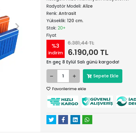
Radyatör Modeli:
Alize
Renk:
Antrasit
Yükseklik:
120 cm.
Stok:
20+
Fiyat
6.381,44 TL
%3
6.190,00 TL
indirim
En geç 8 Eylül Salı günü kargoda!
Sepete Ekle
Favorilerime ekle