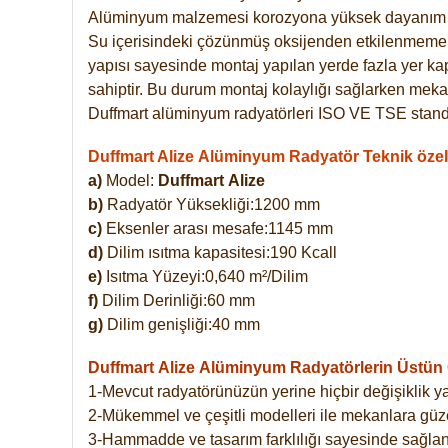
Alüminyum malzemesi korozyona yüksek dayanım 
Su içerisindeki çözünmüş oksijenden etkilenmemekte
yapısı sayesinde montaj yapılan yerde fazla yer ka
sahiptir. Bu durum montaj kolaylığı sağlarken mekan
Duffmart alüminyum radyatörleri ISO VE TSE standar
Duffmart Alize Alüminyum Radyatör Teknik özell
a)
Model:
Duffmart
Alize
b)
Radyatör Yüksekliği:1200 mm
c)
Eksenler arası mesafe:1145 mm
d)
Dilim ısıtma kapasitesi:190 Kcall
e)
Isıtma Yüzeyi:0,640 m²/Dilim
f)
Dilim Derinliği:60 mm
g)
Dilim genişliği:40 mm
Duffmart Alize
Alüminyum Radyatörlerin Üstün Ö
1-Mevcut radyatörünüzün yerine hiçbir değişiklik 
2-Mükemmel ve çeşitli modelleri ile mekanlara güzel
3-Hammadde ve tasarım farklılığı sayesinde sağlan