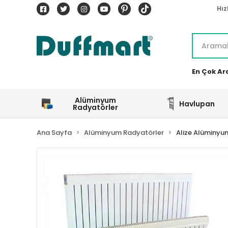
Hız
En Çok Ar
Alüminyum
Havlupan
Radyatörler
Ana Sayfa
Alüminyum Radyatörler
Alize Alüminyu