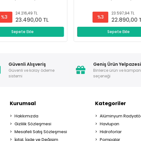
24.216,49 TL
23.597,94 TL
%3
%3
23.490,00 TL
22.890,00 
Sepete Ekle
Sepete Ekle
Güvenli Alışveriş
Geniş Ürün Yelpazes
Güvenli ve kolay ödeme
Binlerce ürün ve kampa
sistemi
seçeneği
Kurumsal
Kategoriler
Hakkımızda
Alüminyum Radyatör
Gizlilik Sözleşmesi
Havlupan
Mesafeli Satış Sözleşmesi
Hidroforlar
İptal, İade ve Değişim
Pompalar