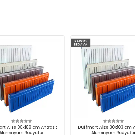
KARGO
BEDAVA
rt Alize 30x188 cm Antrasit
Duffmart Alize 30x183 cm A
Alüminyum Radyatör
Alüminyum Radyatö