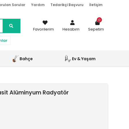
orulan Sorular
Yardım
Tedarikçi Başvuru
İletişim
0
Favorilerim
Hesabım
Sepetim
nlar
Bahçe
Ev & Yaşam
rasit Alüminyum Radyatör