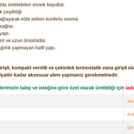
rda üretilebilen esnek boyutlar.
çeşitliliği
ağlayarak elde edilen konforlu ısınma
sağlar.
yapı.
eli ve uzun ömürlüdür.
ğırlık yapmayan hafif yapı.
i, kompakt ventilli ve çekirdek termostatik vana girişli olar
dyatör kadar aksesuar alımı yapmanız gerekmektedir.
rimizin talep ve isteğine göre özel olarak üretildiği için
iad
Ali
Ant
120