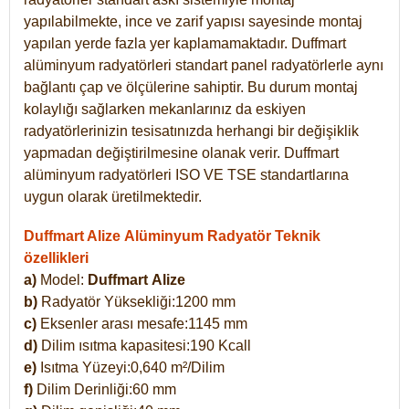
yapılabilmekte, ince ve zarif yapısı sayesinde montaj
yapılan yerde fazla yer kaplamamaktadır. Duffmart
alüminyum radyatörleri standart panel radyatörlerle aynı
bağlantı çap ve ölçülerine sahiptir. Bu durum montaj
kolaylığı sağlarken mekanlarınız da eskiyen
radyatörlerinizin tesisatınızda herhangi bir değişiklik
yapmadan değiştirilmesine olanak verir. Duffmart
alüminyum radyatörleri ISO VE TSE standartlarına
uygun olarak üretilmektedir.
Duffmart Alize Alüminyum Radyatör Teknik
özellikleri
a)
Model:
Duffmart
Alize
b)
Radyatör Yüksekliği:1200 mm
c)
Eksenler arası mesafe:1145 mm
d)
Dilim ısıtma kapasitesi:190 Kcall
e)
Isıtma Yüzeyi:0,640 m²/Dilim
f)
Dilim Derinliği:60 mm