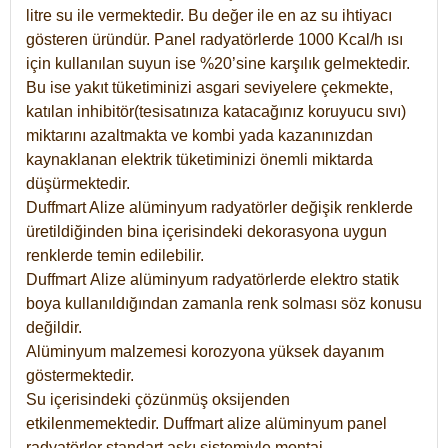
litre su ile vermektedir. Bu değer ile en az su ihtiyacı
gösteren üründür. Panel radyatörlerde 1000 Kcal/h ısı
için kullanılan suyun ise %20’sine karşılık gelmektedir.
Bu ise yakıt tüketiminizi asgari seviyelere çekmekte,
katılan inhibitör(tesisatınıza katacağınız koruyucu sıvı)
miktarını azaltmakta ve kombi yada kazanınızdan
kaynaklanan elektrik tüketiminizi önemli miktarda
düşürmektedir.
Duffmart Alize alüminyum radyatörler değişik renklerde
üretildiğinden bina içerisindeki dekorasyona uygun
renklerde temin edilebilir.
Duffmart
Alize
alüminyum radyatörlerde elektro statik
boya kullanıldığından zamanla renk solması söz konusu
değildir.
Alüminyum malzemesi korozyona yüksek dayanım
göstermektedir.
Su içerisindeki çözünmüş oksijenden
etkilenmemektedir. Duffmart alize alüminyum panel
radyatörler standart askı sistemiyle montaj