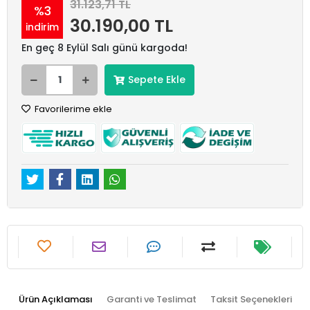
31.123,71 TL
%3
30.190,00 TL
indirim
En geç 8 Eylül Salı günü kargoda!
Sepete Ekle
Favorilerime ekle
Ürün Açıklaması
Garanti ve Teslimat
Taksit Seçenekleri