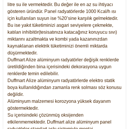
litre su ile vermektedir. Bu değer ile en az su ihtiyacı
gösteren üründür. Panel radyatörlerde 1000 Kcal/h ısı
için kullanılan suyun ise %20’sine karşılık gelmektedir.
Bu ise yakıt tüketiminizi asgari seviyelere çekmekte,
katılan inhibitör(tesisatınıza katacağınız koruyucu sıvı)
miktarını azaltmakta ve kombi yada kazanınızdan
kaynaklanan elektrik tüketiminizi önemli miktarda
düşürmektedir.
Duffmart Alize alüminyum radyatörler değişik renklerde
üretildiğinden bina içerisindeki dekorasyona uygun
renklerde temin edilebilir.
Duffmart
Alize
alüminyum radyatörlerde elektro statik
boya kullanıldığından zamanla renk solması söz konusu
değildir.
Alüminyum malzemesi korozyona yüksek dayanım
göstermektedir.
Su içerisindeki çözünmüş oksijenden
etkilenmemektedir. Duffmart alize alüminyum panel
radyatörler standart askı sistemiyle montaj