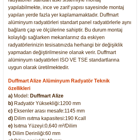
yapılabilmekte, ince ve zarif yapısı sayesinde montaj
yapılan yerde fazla yer kaplamamaktadır. Duffmart
alüminyum radyatörleri standart panel radyatörlerle aynı
bağlantı çap ve ölçülerine sahiptir. Bu durum montaj
kolaylığı sağlarken mekanlarınız da eskiyen
radyatörlerinizin tesisatınızda herhangi bir değişiklik
yapmadan değiştirilmesine olanak verir. Duffmart
alüminyum radyatörleri ISO VE TSE standartlarına
uygun olarak üretilmektedir.
Duffmart Alize Alüminyum Radyatör Teknik
özellikleri
a)
Model:
Duffmart
Alize
b)
Radyatör Yüksekliği:1200 mm
c)
Eksenler arası mesafe:1145 mm
d)
Dilim ısıtma kapasitesi:190 Kcall
e)
Isıtma Yüzeyi:0,640 m²/Dilim
f)
Dilim Derinliği:60 mm