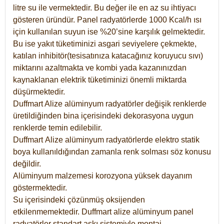
litre su ile vermektedir. Bu değer ile en az su ihtiyacı
gösteren üründür. Panel radyatörlerde 1000 Kcal/h ısı
için kullanılan suyun ise %20’sine karşılık gelmektedir.
Bu ise yakıt tüketiminizi asgari seviyelere çekmekte,
katılan inhibitör(tesisatınıza katacağınız koruyucu sıvı)
miktarını azaltmakta ve kombi yada kazanınızdan
kaynaklanan elektrik tüketiminizi önemli miktarda
düşürmektedir.
Duffmart Alize alüminyum radyatörler değişik renklerde
üretildiğinden bina içerisindeki dekorasyona uygun
renklerde temin edilebilir.
Duffmart
Alize
alüminyum radyatörlerde elektro statik
boya kullanıldığından zamanla renk solması söz konusu
değildir.
Alüminyum malzemesi korozyona yüksek dayanım
göstermektedir.
Su içerisindeki çözünmüş oksijenden
etkilenmemektedir. Duffmart alize alüminyum panel
radyatörler standart askı sistemiyle montaj