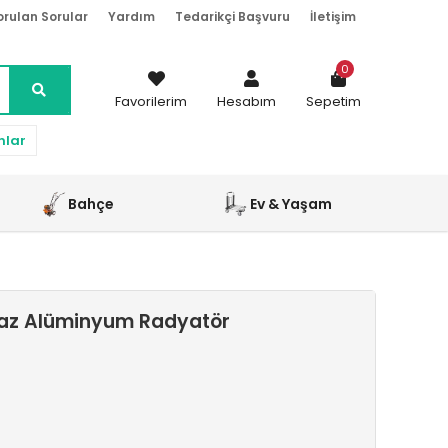
orulan Sorular
Yardım
Tedarikçi Başvuru
İletişim
0
Favorilerim
Hesabım
Sepetim
nlar
Bahçe
Ev & Yaşam
yaz Alüminyum Radyatör