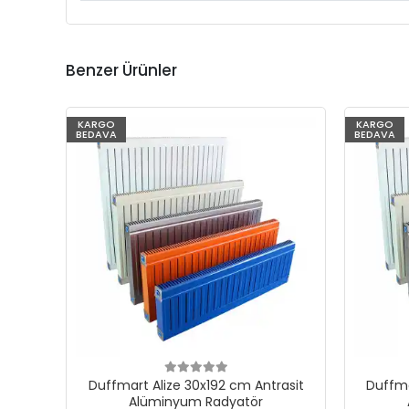
Benzer Ürünler
KARGO
KARGO
BEDAVA
BEDAVA
Duffmart Alize 30x192 cm Antrasit
Duffma
Alüminyum Radyatör