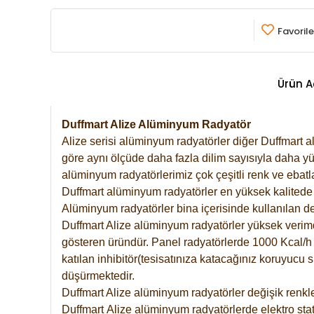
Favorile
Ürün A
Duffmart Alize Alüminyum Radyatör
Alize serisi alüminyum radyatörler diğer Duffmart a
göre aynı ölçüde daha fazla dilim sayısıyla daha yü
alüminyum radyatörlerimiz çok çeşitli renk ve ebatla
Duffmart alüminyum radyatörler en yüksek kalitede 
Alüminyum radyatörler bina içerisinde kullanılan de
Duffmart Alize alüminyum radyatörler yüksek verimde 
gösteren üründür. Panel radyatörlerde 1000 Kcal/h ı
katılan inhibitör(tesisatınıza katacağınız koruyucu
düşürmektedir.
Duffmart Alize alüminyum radyatörler değişik renkle
Duffmart
Alize
alüminyum radyatörlerde elektro stat