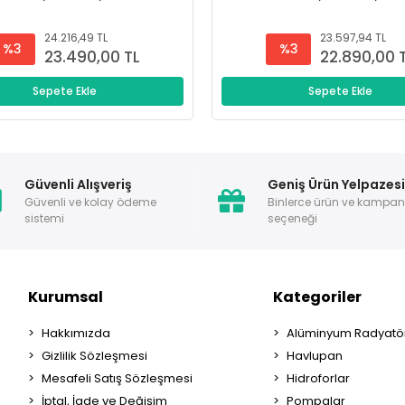
24.216,49 TL
23.597,94 TL
%3
%3
23.490,00 TL
22.890,00 
Sepete Ekle
Sepete Ekle
Güvenli Alışveriş
Geniş Ürün Yelpazes
Güvenli ve kolay ödeme
Binlerce ürün ve kampa
sistemi
seçeneği
Kurumsal
Kategoriler
Hakkımızda
Alüminyum Radyatör
Gizlilik Sözleşmesi
Havlupan
Mesafeli Satış Sözleşmesi
Hidroforlar
İptal, İade ve Değişim
Pompalar