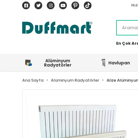
Hız
En Çok Ar
Alüminyum
Havlupan
Radyatörler
Ana Sayfa
Alüminyum Radyatörler
Alize Alüminyu