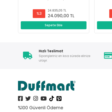
24.835,05 TL
%3
24.090,00 TL
Sepete Ekle
Hızlı Teslimat
Siparişleriniz en kısa sürede elinize
ulaşır.
%100 Güvenli Ödeme