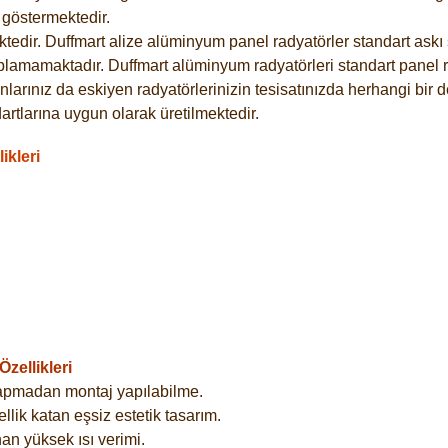
göstermektedir.
dir. Duffmart alize alüminyum panel radyatörler standart askı s
plamamaktadır. Duffmart alüminyum radyatörleri standart panel ra
larınız da eskiyen radyatörlerinizin tesisatınızda herhangi bir d
tlarına uygun olarak üretilmektedir.
ikleri
zellikleri
yapmadan montaj yapılabilme.
lik katan eşsiz estetik tasarım.
an yüksek ısı verimi.