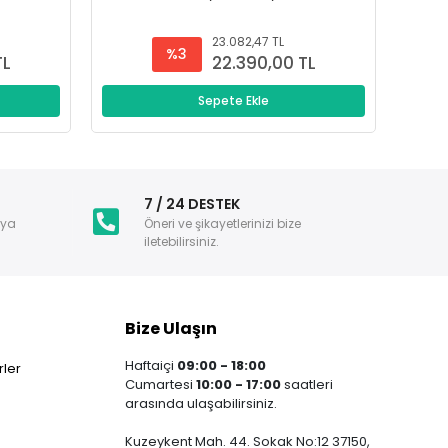
23.082,47 TL
%3
TL
22.390,00 TL
Sepete Ekle
i
7 / 24 DESTEK
nya
Öneri ve şikayetlerinizi bize
iletebilirsiniz.
Bize Ulaşın
Haftaiçi
09:00 - 18:00
ler
Cumartesi
10:00 - 17:00
saatleri
arasında ulaşabilirsiniz.
Kuzeykent Mah. 44. Sokak No:12 37150,