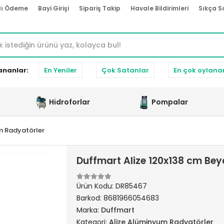
lı Ödeme
Bayi Girişi
Sipariş Takip
Havale Bildirimleri
Sıkça S
ananlar:
En Yeniler
Çok Satanlar
En çok oylana
Hidroforlar
Pompalar
m Radyatörler
Duffmart Alize 120x138 cm Be
Ürün Kodu:
DR85467
Barkod:
8681966054683
Marka:
Duffmart
Kategori:
Alize Alüminyum Radyatörler