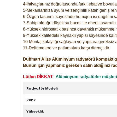
4-İhtiyaçlarınız doğrultusunda farklı ebat ve boyutla
5-Mekanlarınıza uyum ve zenginlik katan geniş renk 
6-Özgün tasarımı sayesinde homojen ısı dağılımı s
7-Sahip olduğu düşük su hacmi ile enerji tasarrufu 
8-Yüksek hidrostatik basınca dayanıklı mükemmel 
9-Yüksek kalitedeki kaynaklı yapısı sayesinde kalit
10-Montaj kolaylığı sağlayan ve yapılara gereksiz a
11-Delinmelere ve patlamalara karşı dirençlidir.
Duffmart
Alize
Alüminyum radyatörü kompakt girişl
Bunun için yapmanız gereken satın aldığınız ra
Lütfen DİKKAT:
Alüminyum radyatörler müşterile
Radyatör Modeli
Renk
Yükseklik