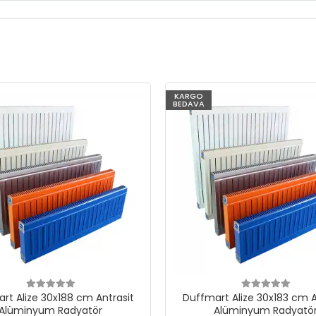
KARGO
BEDAVA
rt Alize 30x188 cm Antrasit
Duffmart Alize 30x183 cm A
Alüminyum Radyatör
Alüminyum Radyatö