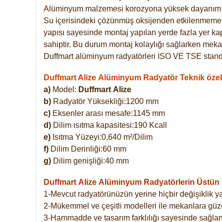
Alüminyum malzemesi korozyona yüksek dayanım 
Su içerisindeki çözünmüş oksijenden etkilenmemekte
yapısı sayesinde montaj yapılan yerde fazla yer ka
sahiptir. Bu durum montaj kolaylığı sağlarken mekan
Duffmart alüminyum radyatörleri ISO VE TSE standar
Duffmart Alize Alüminyum Radyatör Teknik özell
a)
Model:
Duffmart
Alize
b)
Radyatör Yüksekliği:1200 mm
c)
Eksenler arası mesafe:1145 mm
d)
Dilim ısıtma kapasitesi:190 Kcall
e)
Isıtma Yüzeyi:0,640 m²/Dilim
f)
Dilim Derinliği:60 mm
g)
Dilim genişliği:40 mm
Duffmart Alize
Alüminyum Radyatörlerin Üstün Ö
1-Mevcut radyatörünüzün yerine hiçbir değişiklik 
2-Mükemmel ve çeşitli modelleri ile mekanlara güzel
3-Hammadde ve tasarım farklılığı sayesinde sağlan