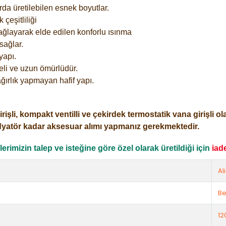
rda üretilebilen esnek boyutlar.
çeşitliliği
ağlayarak elde edilen konforlu ısınma
sağlar.
yapı.
eli ve uzun ömürlüdür.
ğırlık yapmayan hafif yapı.
i, kompakt ventilli ve çekirdek termostatik vana girişli olar
dyatör kadar aksesuar alımı yapmanız gerekmektedir.
rimizin talep ve isteğine göre özel olarak üretildiği için
iad
Al
Be
12