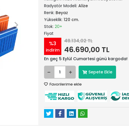
Radyatör Modeli:
Alize
Renk:
Beyaz
Yükseklik:
120 cm.
Stok:
20+
Fiyat
48.134,02 TL
%3
46.690,00 TL
indirim
En geç 5 Eylül Cumartesi günü kargoda!
Sepete Ekle
Favorilerime ekle