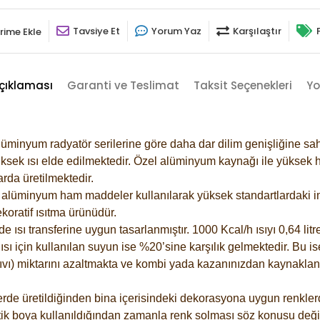
Tavsiye Et
Yorum Yaz
Karşılaştır
rime Ekle
çıklaması
Garanti ve Teslimat
Taksit Seçenekleri
Yo
lüminyum radyatör serilerine göre daha dar dilim genişliğine sah
ksek ısı elde edilmektedir. Özel alüminyum kaynağı ile yüksek hi
rda üretilmektedir.
alüminyum ham maddeler kullanılarak yüksek standartlardaki imal
koratif ısıtma ürünüdür.
ısı transferine uygun tasarlanmıştır. 1000 Kcal/h ısıyı 0,64 litre
sı için kullanılan suyun ise %20’sine karşılık gelmektedir. Bu is
 sıvı) miktarını azaltmakta ve kombi yada kazanınızdan kaynaklan
rde üretildiğinden bina içerisindeki dekorasyona uygun renklerde
ik boya kullanıldığından zamanla renk solması söz konusu değil