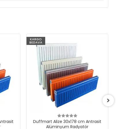
KARGO
KARG
BEDAVA
BEDAV
ntrasit
Duffmart Alize 30x178 cm Antrasit
Duf
r
Alüminyum Radyatör