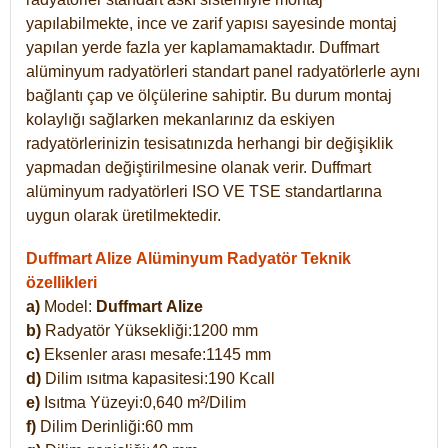
yapılabilmekte, ince ve zarif yapısı sayesinde montaj
yapılan yerde fazla yer kaplamamaktadır. Duffmart
alüminyum radyatörleri standart panel radyatörlerle aynı
bağlantı çap ve ölçülerine sahiptir. Bu durum montaj
kolaylığı sağlarken mekanlarınız da eskiyen
radyatörlerinizin tesisatınızda herhangi bir değişiklik
yapmadan değiştirilmesine olanak verir. Duffmart
alüminyum radyatörleri ISO VE TSE standartlarına
uygun olarak üretilmektedir.
Duffmart Alize Alüminyum Radyatör Teknik
özellikleri
a)
Model:
Duffmart
Alize
b)
Radyatör Yüksekliği:1200 mm
c)
Eksenler arası mesafe:1145 mm
d)
Dilim ısıtma kapasitesi:190 Kcall
e)
Isıtma Yüzeyi:0,640 m²/Dilim
f)
Dilim Derinliği:60 mm