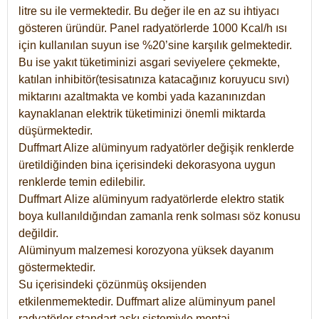
litre su ile vermektedir. Bu değer ile en az su ihtiyacı
gösteren üründür. Panel radyatörlerde 1000 Kcal/h ısı
için kullanılan suyun ise %20’sine karşılık gelmektedir.
Bu ise yakıt tüketiminizi asgari seviyelere çekmekte,
katılan inhibitör(tesisatınıza katacağınız koruyucu sıvı)
miktarını azaltmakta ve kombi yada kazanınızdan
kaynaklanan elektrik tüketiminizi önemli miktarda
düşürmektedir.
Duffmart Alize alüminyum radyatörler değişik renklerde
üretildiğinden bina içerisindeki dekorasyona uygun
renklerde temin edilebilir.
Duffmart
Alize
alüminyum radyatörlerde elektro statik
boya kullanıldığından zamanla renk solması söz konusu
değildir.
Alüminyum malzemesi korozyona yüksek dayanım
göstermektedir.
Su içerisindeki çözünmüş oksijenden
etkilenmemektedir. Duffmart alize alüminyum panel
radyatörler standart askı sistemiyle montaj