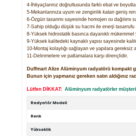
4-İhtiyaçlarınız doğrultusunda farklı ebat ve boyutla
5-Mekanlarınıza uyum ve zenginlik katan geniş renk 
6-Özgün tasarımı sayesinde homojen ısı dağılımı s
7-Sahip olduğu düşük su hacmi ile enerji tasarrufu 
8-Yüksek hidrostatik basınca dayanıklı mükemmel 
9-Yüksek kalitedeki kaynaklı yapısı sayesinde kalit
10-Montaj kolaylığı sağlayan ve yapılara gereksiz a
11-Delinmelere ve patlamalara karşı dirençlidir.
Duffmart
Alize
Alüminyum radyatörü kompakt girişl
Bunun için yapmanız gereken satın aldığınız ra
Lütfen DİKKAT:
Alüminyum radyatörler müşterile
Radyatör Modeli
Renk
Yükseklik