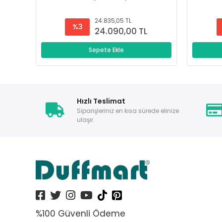
24.835,05 TL
%3
24.090,00 TL
Sepete Ekle
Hızlı Teslimat
Siparişleriniz en kısa sürede elinize
ulaşır.
%100 Güvenli Ödeme