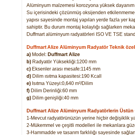
Alüminyum malzemesi korozyona yüksek dayanım 
Su içerisindeki çözünmüş oksijenden etkilenmemekte
yapısı sayesinde montaj yapılan yerde fazla yer ka
sahiptir. Bu durum montaj kolaylığı sağlarken mekan
Duffmart alüminyum radyatörleri ISO VE TSE standar
Duffmart Alize Alüminyum Radyatör Teknik özell
a)
Model:
Duffmart
Alize
b)
Radyatör Yüksekliği:1200 mm
c)
Eksenler arası mesafe:1145 mm
d)
Dilim ısıtma kapasitesi:190 Kcall
e)
Isıtma Yüzeyi:0,640 m²/Dilim
f)
Dilim Derinliği:60 mm
g)
Dilim genişliği:40 mm
Duffmart Alize
Alüminyum Radyatörlerin Üstün Ö
1-Mevcut radyatörünüzün yerine hiçbir değişiklik 
2-Mükemmel ve çeşitli modelleri ile mekanlara güzel
3-Hammadde ve tasarım farklılığı sayesinde sağlan