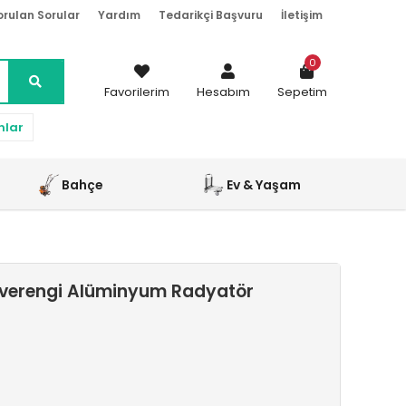
orulan Sorular
Yardım
Tedarikçi Başvuru
İletişim
0
Favorilerim
Hesabım
Sepetim
nlar
Bahçe
Ev & Yaşam
hverengi Alüminyum Radyatör