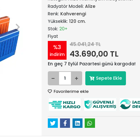
Radyatör Modeli:
Alize
Renk:
Kahverengi
Yükseklik:
120 cm.
Stok:
20+
Fiyat
45.041,24 TL
%3
43.690,00 TL
indirim
En geç 7 Eylül Pazartesi günü kargoda!
Sepete Ekle
Favorilerime ekle