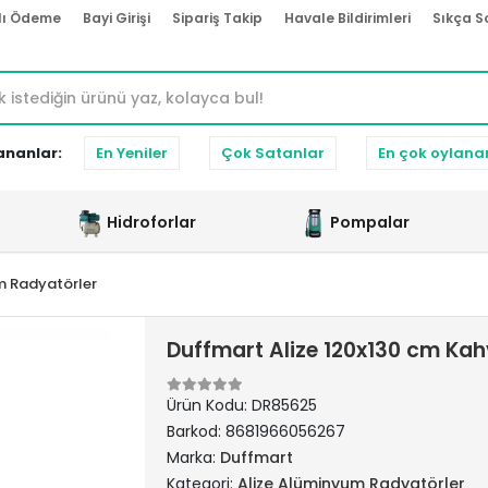
lı Ödeme
Bayi Girişi
Sipariş Takip
Havale Bildirimleri
Sıkça S
ananlar:
En Yeniler
Çok Satanlar
En çok oylana
Hidroforlar
Pompalar
m Radyatörler
Duffmart Alize 120x130 cm Ka
Ürün Kodu:
DR85625
Barkod:
8681966056267
Marka:
Duffmart
Kategori:
Alize Alüminyum Radyatörler