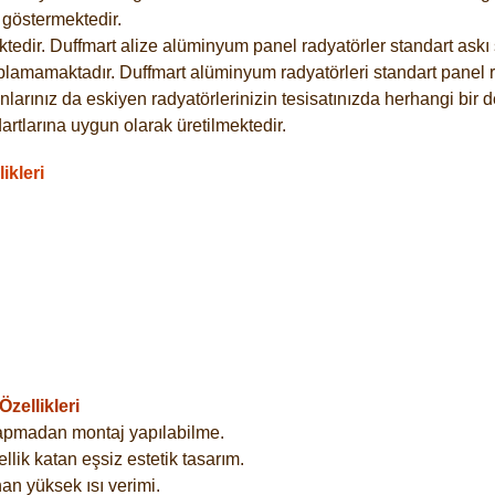
göstermektedir.
dir. Duffmart alize alüminyum panel radyatörler standart askı s
plamamaktadır. Duffmart alüminyum radyatörleri standart panel ra
larınız da eskiyen radyatörlerinizin tesisatınızda herhangi bir d
tlarına uygun olarak üretilmektedir.
ikleri
zellikleri
yapmadan montaj yapılabilme.
lik katan eşsiz estetik tasarım.
an yüksek ısı verimi.