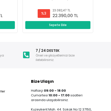
23.082,47 TL
%3
TL
22.390,00 TL
Sepete Ekle
i
7 / 24 DESTEK
nya
Öneri ve şikayetlerinizi bize
iletebilirsiniz.
Bize Ulaşın
Haftaiçi
09:00 - 18:00
ler
Cumartesi
10:00 - 17:00
saatleri
arasında ulaşabilirsiniz.
Kuzeykent Mah. 44. Sokak No:12 37150,