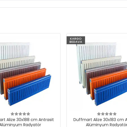
KARGO
BEDAVA
rt Alize 30x188 cm Antrasit
Duffmart Alize 30x183 cm A
Alüminyum Radyatör
Alüminyum Radyatö