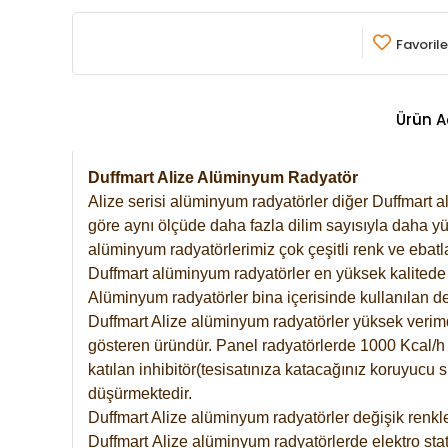
Favorile
Ürün A
Duffmart Alize Alüminyum Radyatör
Alize serisi alüminyum radyatörler diğer Duffmart a
göre aynı ölçüde daha fazla dilim sayısıyla daha yü
alüminyum radyatörlerimiz çok çeşitli renk ve ebatla
Duffmart alüminyum radyatörler en yüksek kalitede 
Alüminyum radyatörler bina içerisinde kullanılan de
Duffmart Alize alüminyum radyatörler yüksek verimde 
gösteren üründür. Panel radyatörlerde 1000 Kcal/h ı
katılan inhibitör(tesisatınıza katacağınız koruyucu
düşürmektedir.
Duffmart Alize alüminyum radyatörler değişik renkle
Duffmart
Alize
alüminyum radyatörlerde elektro stat