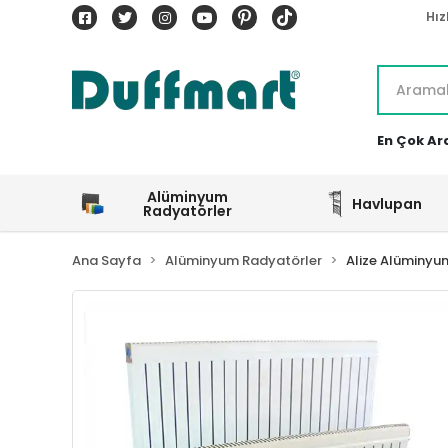
Hız
En Çok Ar
Alüminyum
Havlupan
Radyatörler
Ana Sayfa
Alüminyum Radyatörler
Alize Alüminyu