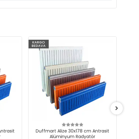
KARGO
KARG
BEDAVA
BEDAV
ntrasit
Duffmart Alize 30x178 cm Antrasit
Duf
r
Alüminyum Radyatör