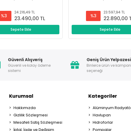
24.216,49 TL
23.597,94 TL
%3
%3
23.490,00 TL
22.890,00 
Sepete Ekle
Sepete Ekle
Güvenli Alışveriş
Geniş Ürün Yelpazes
Güvenli ve kolay ödeme
Binlerce ürün ve kampa
sistemi
seçeneği
Kurumsal
Kategoriler
Hakkımızda
Alüminyum Radyatör
Gizlilik Sözleşmesi
Havlupan
Mesafeli Satış Sözleşmesi
Hidroforlar
İptal, İade ve Değişim
Pompalar