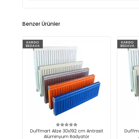
Benzer Ürünler
KARGO
KARGO
BEDAVA
BEDAVA
Duffmart Alize 30x192 cm Antrasit
Duffma
Alüminyum Radyatör