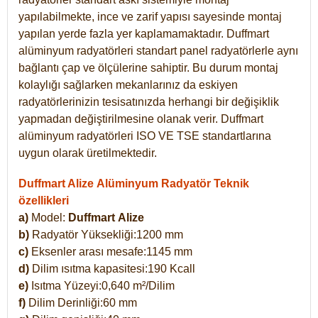
yapılabilmekte, ince ve zarif yapısı sayesinde montaj
yapılan yerde fazla yer kaplamamaktadır. Duffmart
alüminyum radyatörleri standart panel radyatörlerle aynı
bağlantı çap ve ölçülerine sahiptir. Bu durum montaj
kolaylığı sağlarken mekanlarınız da eskiyen
radyatörlerinizin tesisatınızda herhangi bir değişiklik
yapmadan değiştirilmesine olanak verir. Duffmart
alüminyum radyatörleri ISO VE TSE standartlarına
uygun olarak üretilmektedir.
Duffmart Alize Alüminyum Radyatör Teknik
özellikleri
a)
Model:
Duffmart
Alize
b)
Radyatör Yüksekliği:1200 mm
c)
Eksenler arası mesafe:1145 mm
d)
Dilim ısıtma kapasitesi:190 Kcall
e)
Isıtma Yüzeyi:0,640 m²/Dilim
f)
Dilim Derinliği:60 mm