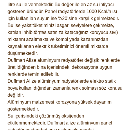
litre su ile vermektedir. Bu değer ile en az su ihtiyacı
gösteren üründür. Panel radyatörlerde 1000 Kcal/h ısı
için kullanılan suyun ise %20’sine karşılık gelmektedir.
Bu ise yakıt tüketiminizi asgari seviyelere çekmekte,
katılan inhibitör(tesisatınıza katacağınız koruyucu sıvı)
miktarını azaltmakta ve kombi yada kazanınızdan
kaynaklanan elektrik tüketiminizi önemli miktarda
düşürmektedir.
Duffmart Alize alüminyum radyatörler değişik renklerde
üretildiğinden bina içerisindeki dekorasyona uygun
renklerde temin edilebilir.
Duffmart
Alize
alüminyum radyatörlerde elektro statik
boya kullanıldığından zamanla renk solması söz konusu
değildir.
Alüminyum malzemesi korozyona yüksek dayanım
göstermektedir.
Su içerisindeki çözünmüş oksijenden
etkilenmemektedir. Duffmart alize alüminyum panel
radyatörler standart askı sistemiyle montaj