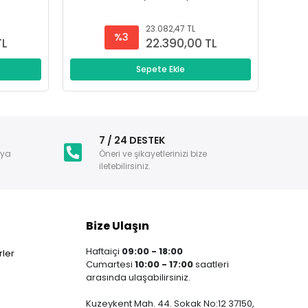
23.082,47 TL
%3
TL
22.390,00 TL
Sepete Ekle
i
7 / 24 DESTEK
nya
Öneri ve şikayetlerinizi bize
iletebilirsiniz.
Bize Ulaşın
Haftaiçi
09:00 - 18:00
ler
Cumartesi
10:00 - 17:00
saatleri
arasında ulaşabilirsiniz.
Kuzeykent Mah. 44. Sokak No:12 37150,