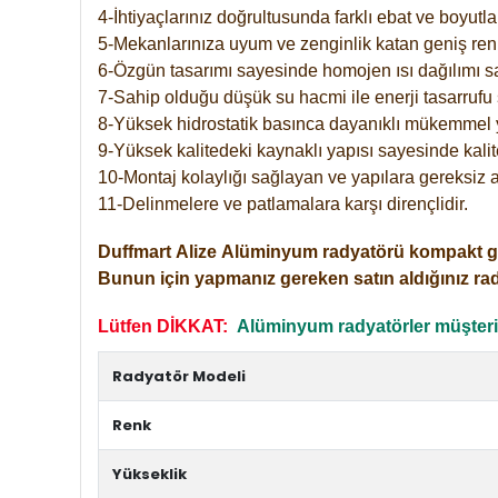
4-İhtiyaçlarınız doğrultusunda farklı ebat ve boyutla
5-Mekanlarınıza uyum ve zenginlik katan geniş renk 
6-Özgün tasarımı sayesinde homojen ısı dağılımı s
7-Sahip olduğu düşük su hacmi ile enerji tasarrufu 
8-Yüksek hidrostatik basınca dayanıklı mükemmel 
9-Yüksek kalitedeki kaynaklı yapısı sayesinde kalit
10-Montaj kolaylığı sağlayan ve yapılara gereksiz a
11-Delinmelere ve patlamalara karşı dirençlidir.
Duffmart
Alize
Alüminyum radyatörü kompakt girişl
Bunun için yapmanız gereken satın aldığınız ra
Lütfen DİKKAT:
Alüminyum radyatörler müşterile
Radyatör Modeli
Renk
Yükseklik