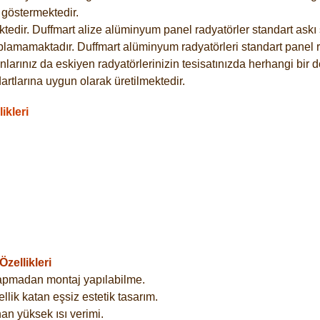
göstermektedir.
dir. Duffmart alize alüminyum panel radyatörler standart askı s
plamamaktadır. Duffmart alüminyum radyatörleri standart panel ra
larınız da eskiyen radyatörlerinizin tesisatınızda herhangi bir d
tlarına uygun olarak üretilmektedir.
ikleri
zellikleri
yapmadan montaj yapılabilme.
lik katan eşsiz estetik tasarım.
an yüksek ısı verimi.