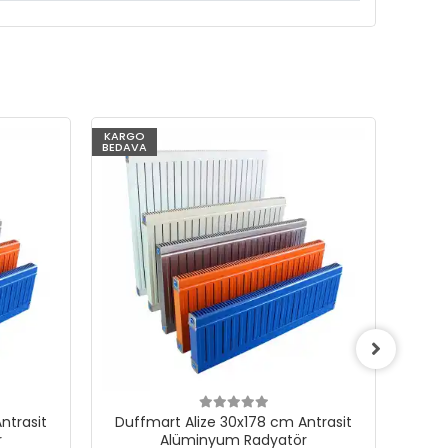
KARGO
KARG
BEDAVA
BEDAV
ntrasit
Duffmart Alize 30x178 cm Antrasit
Duf
r
Alüminyum Radyatör