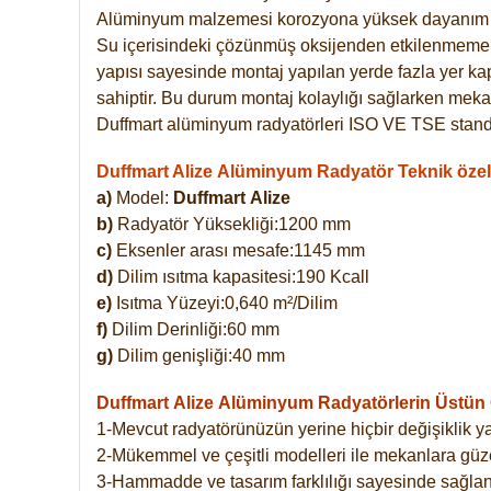
Alüminyum malzemesi korozyona yüksek dayanım 
Su içerisindeki çözünmüş oksijenden etkilenmemekte
yapısı sayesinde montaj yapılan yerde fazla yer ka
sahiptir. Bu durum montaj kolaylığı sağlarken mekan
Duffmart alüminyum radyatörleri ISO VE TSE standar
Duffmart Alize Alüminyum Radyatör Teknik özell
a)
Model:
Duffmart
Alize
b)
Radyatör Yüksekliği:1200 mm
c)
Eksenler arası mesafe:1145 mm
d)
Dilim ısıtma kapasitesi:190 Kcall
e)
Isıtma Yüzeyi:0,640 m²/Dilim
f)
Dilim Derinliği:60 mm
g)
Dilim genişliği:40 mm
Duffmart Alize
Alüminyum Radyatörlerin Üstün Ö
1-Mevcut radyatörünüzün yerine hiçbir değişiklik 
2-Mükemmel ve çeşitli modelleri ile mekanlara güzel
3-Hammadde ve tasarım farklılığı sayesinde sağlan