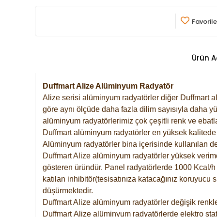
Favorile
Ürün A
Duffmart Alize Alüminyum Radyatör
Alize serisi alüminyum radyatörler diğer Duffmart a
göre aynı ölçüde daha fazla dilim sayısıyla daha yü
alüminyum radyatörlerimiz çok çeşitli renk ve ebatla
Duffmart alüminyum radyatörler en yüksek kalitede 
Alüminyum radyatörler bina içerisinde kullanılan de
Duffmart Alize alüminyum radyatörler yüksek verimde 
gösteren üründür. Panel radyatörlerde 1000 Kcal/h ı
katılan inhibitör(tesisatınıza katacağınız koruyucu
düşürmektedir.
Duffmart Alize alüminyum radyatörler değişik renkle
Duffmart
Alize
alüminyum radyatörlerde elektro stat