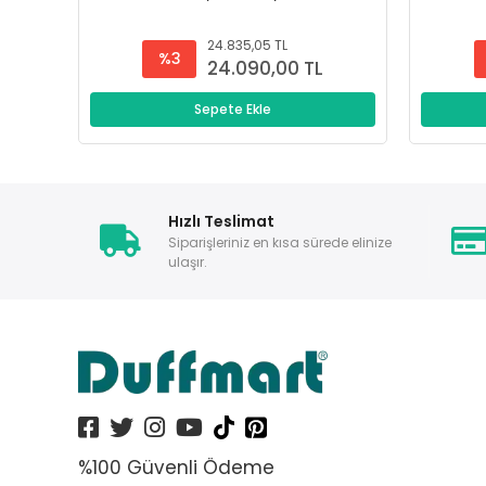
24.835,05 TL
%3
24.090,00 TL
Sepete Ekle
Hızlı Teslimat
Siparişleriniz en kısa sürede elinize
ulaşır.
%100 Güvenli Ödeme