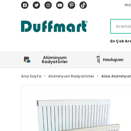
Hız
En Çok Ar
Alüminyum
Havlupan
Radyatörler
Ana Sayfa
Alüminyum Radyatörler
Alize Alüminyu