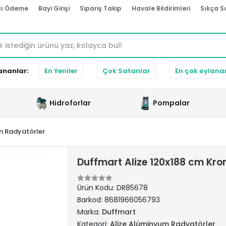
lı Ödeme
Bayi Girişi
Sipariş Takip
Havale Bildirimleri
Sıkça S
ananlar:
En Yeniler
Çok Satanlar
En çok oylana
Hidroforlar
Pompalar
m Radyatörler
Duffmart Alize 120x188 cm K
Ürün Kodu:
DR85678
Barkod:
8681966056793
Marka:
Duffmart
Kategori:
Alize Alüminyum Radyatörler