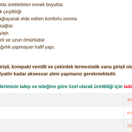
rda üretilebilen esnek boyutlar.
çeşitliliği
ağlayarak elde edilen konforlu ısınma
sağlar.
yapı.
eli ve uzun ömürlüdür.
ğırlık yapmayan hafif yapı.
i, kompakt ventilli ve çekirdek termostatik vana girişli olar
dyatör kadar aksesuar alımı yapmanız gerekmektedir.
rimizin talep ve isteğine göre özel olarak üretildiği için
iad
Al
K
12