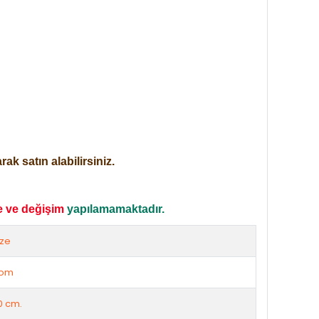
ak satın alabilirsiniz.
e ve değişim
yapılamamaktadır.
ize
rom
0 cm.