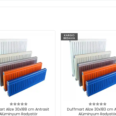
KARGO
BEDAVA
rt Alize 30x188 cm Antrasit
Duffmart Alize 30x183 cm A
Alüminyum Radyatör
Alüminyum Radyatö