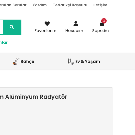
orulan Sorular
Yardım
Tedarikçi Başvuru
İletişim
0
Favorilerim
Hesabım
Sepetim
nlar
Bahçe
Ev & Yaşam
rom Alüminyum Radyatör