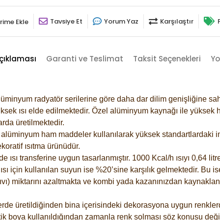
Tavsiye Et
Yorum Yaz
Karşılaştır
rime Ekle
çıklaması
Garanti ve Teslimat
Taksit Seçenekleri
Yo
lüminyum radyatör serilerine göre daha dar dilim genişliğine sah
ksek ısı elde edilmektedir. Özel alüminyum kaynağı ile yüksek hi
rda üretilmektedir.
alüminyum ham maddeler kullanılarak yüksek standartlardaki imal
koratif ısıtma ürünüdür.
ısı transferine uygun tasarlanmıştır. 1000 Kcal/h ısıyı 0,64 litre
sı için kullanılan suyun ise %20’sine karşılık gelmektedir. Bu is
 sıvı) miktarını azaltmakta ve kombi yada kazanınızdan kaynaklan
rde üretildiğinden bina içerisindeki dekorasyona uygun renklerde
ik boya kullanıldığından zamanla renk solması söz konusu değil