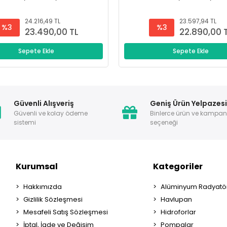
24.216,49 TL
23.597,94 TL
%3
%3
23.490,00 TL
22.890,00 
Sepete Ekle
Sepete Ekle
Güvenli Alışveriş
Geniş Ürün Yelpazes
Güvenli ve kolay ödeme
Binlerce ürün ve kampa
sistemi
seçeneği
Kurumsal
Kategoriler
Hakkımızda
Alüminyum Radyatör
Gizlilik Sözleşmesi
Havlupan
Mesafeli Satış Sözleşmesi
Hidroforlar
İptal, İade ve Değişim
Pompalar