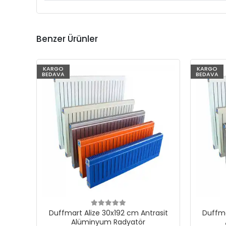
Benzer Ürünler
KARGO
KARGO
BEDAVA
BEDAVA
Duffmart Alize 30x192 cm Antrasit
Duffma
Alüminyum Radyatör