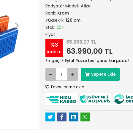
Radyatör Modeli:
Alize
Renk:
Krom
Yükseklik:
120 cm.
Stok:
20+
Fiyat
65.969,07 TL
%3
63.990,00 TL
indirim
En geç 7 Eylül Pazartesi günü kargoda!
Sepete Ekle
Favorilerime ekle