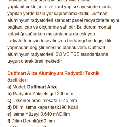
yapılabilmekte, ince ve zarif yapısı sayesinde montaj
yapılan yerde fazla yer kaplamamaktadır. Duffmart
alüminyum radyatörleri standart panel radyatörlerle aynı
bağlantı çap ve ölçülerine sahiptir. Bu durum montaj
kolaylığı sağlarken mekanlarınız da eskiyen
radyatörlerinizin tesisatınızda herhangi bir değişiklik
yapmadan değiştirilmesine olanak verir. Duffmart
alüminyum radyatörleri ISO VE TSE standartlarına
uygun olarak üretilmektedir.
Duffmart Alize Alüminyum Radyatör Teknik
özellikleri
a)
Model:
Duffmart
Alize
b)
Radyatör Yüksekliği:1200 mm
c)
Eksenler arası mesafe:1145 mm
d)
Dilim ısıtma kapasitesi:190 Kcall
e)
Isıtma Yüzeyi:0,640 m²/Dilim
f)
Dilim Derinliği:60 mm