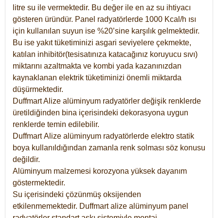
litre su ile vermektedir. Bu değer ile en az su ihtiyacı
gösteren üründür. Panel radyatörlerde 1000 Kcal/h ısı
için kullanılan suyun ise %20’sine karşılık gelmektedir.
Bu ise yakıt tüketiminizi asgari seviyelere çekmekte,
katılan inhibitör(tesisatınıza katacağınız koruyucu sıvı)
miktarını azaltmakta ve kombi yada kazanınızdan
kaynaklanan elektrik tüketiminizi önemli miktarda
düşürmektedir.
Duffmart Alize alüminyum radyatörler değişik renklerde
üretildiğinden bina içerisindeki dekorasyona uygun
renklerde temin edilebilir.
Duffmart
Alize
alüminyum radyatörlerde elektro statik
boya kullanıldığından zamanla renk solması söz konusu
değildir.
Alüminyum malzemesi korozyona yüksek dayanım
göstermektedir.
Su içerisindeki çözünmüş oksijenden
etkilenmemektedir. Duffmart alize alüminyum panel
radyatörler standart askı sistemiyle montaj