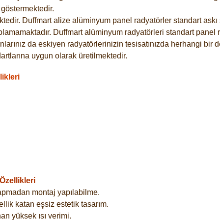
göstermektedir.
dir. Duffmart alize alüminyum panel radyatörler standart askı s
plamamaktadır. Duffmart alüminyum radyatörleri standart panel ra
larınız da eskiyen radyatörlerinizin tesisatınızda herhangi bir d
tlarına uygun olarak üretilmektedir.
ikleri
zellikleri
yapmadan montaj yapılabilme.
lik katan eşsiz estetik tasarım.
an yüksek ısı verimi.