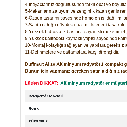
4-İhtiyaçlarınız doğrultusunda farklı ebat ve boyutla
5-Mekanlarınıza uyum ve zenginlik katan geniş renk 
6-Özgün tasarımı sayesinde homojen ısı dağılımı s
7-Sahip olduğu düşük su hacmi ile enerji tasarrufu 
8-Yüksek hidrostatik basınca dayanıklı mükemmel 
9-Yüksek kalitedeki kaynaklı yapısı sayesinde kalit
10-Montaj kolaylığı sağlayan ve yapılara gereksiz a
11-Delinmelere ve patlamalara karşı dirençlidir.
Duffmart
Alize
Alüminyum radyatörü kompakt girişl
Bunun için yapmanız gereken satın aldığınız ra
Lütfen DİKKAT:
Alüminyum radyatörler müşterile
Radyatör Modeli
Renk
Yükseklik