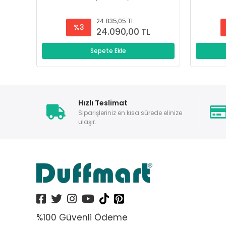
24.835,05 TL
%3
24.090,00 TL
Sepete Ekle
Hızlı Teslimat
Siparişleriniz en kısa sürede elinize
ulaşır.
%100 Güvenli Ödeme