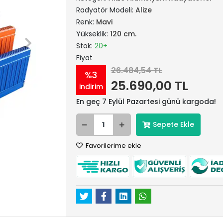
Radyatör Modeli:
Alize
Renk:
Mavi
Yükseklik:
120 cm.
Stok:
20+
Fiyat
26.484,54 TL
%3
25.690,00 TL
indirim
En geç 7 Eylül Pazartesi günü kargoda!
Sepete Ekle
Favorilerime ekle