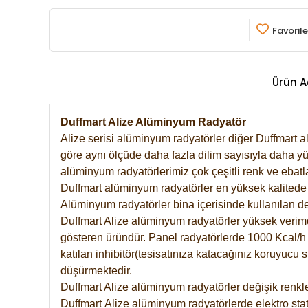
Favorile
Ürün A
Duffmart Alize Alüminyum Radyatör
Alize serisi alüminyum radyatörler diğer Duffmart a
göre aynı ölçüde daha fazla dilim sayısıyla daha yü
alüminyum radyatörlerimiz çok çeşitli renk ve ebatla
Duffmart alüminyum radyatörler en yüksek kalitede 
Alüminyum radyatörler bina içerisinde kullanılan de
Duffmart Alize alüminyum radyatörler yüksek verimde 
gösteren üründür. Panel radyatörlerde 1000 Kcal/h ı
katılan inhibitör(tesisatınıza katacağınız koruyucu
düşürmektedir.
Duffmart Alize alüminyum radyatörler değişik renkle
Duffmart
Alize
alüminyum radyatörlerde elektro stat