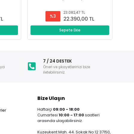
23.082,47 TL
%3
TL
22.390,00 TL
Sepete Ekle
i
7 / 24 DESTEK
nya
Öneri ve şikayetlerinizi bize
iletebilirsiniz.
Bize Ulaşın
Haftaiçi
09:00 - 18:00
ler
Cumartesi
10:00 - 17:00
saatleri
arasında ulaşabilirsiniz.
Kuzeykent Mah. 44. Sokak No:12 37150,