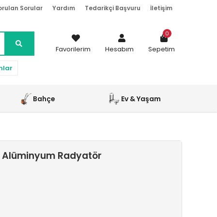
orulan Sorular
Yardım
Tedarikçi Başvuru
İletişim
0
Favorilerim
Hesabım
Sepetim
nlar
Bahçe
Ev & Yaşam
i Alüminyum Radyatör