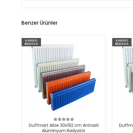
Benzer Ürünler
KARGO
KARGO
BEDAVA
BEDAVA
Duffmart Alize 30x192 cm Antrasit
Duffma
Alüminyum Radyatör