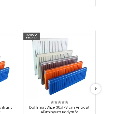
KARGO
KARG
BEDAVA
BEDAV
ntrasit
Duffmart Alize 30x178 cm Antrasit
Duf
r
Alüminyum Radyatör