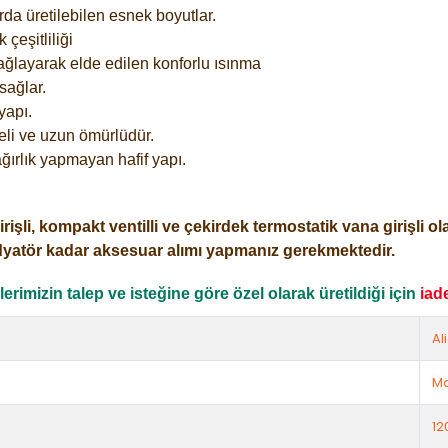
rda üretilebilen esnek boyutlar.
çeşitliliği
ağlayarak elde edilen konforlu ısınma
sağlar.
yapı.
eli ve uzun ömürlüdür.
ğırlık yapmayan hafif yapı.
i, kompakt ventilli ve çekirdek termostatik vana girişli olar
dyatör kadar aksesuar alımı yapmanız gerekmektedir.
rimizin talep ve isteğine göre özel olarak üretildiği için
iad
Al
Ma
12