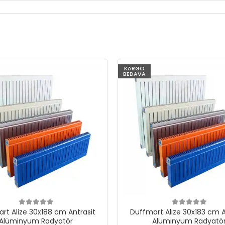
KARGO
BEDAVA
rt Alize 30x188 cm Antrasit
Duffmart Alize 30x183 cm A
Alüminyum Radyatör
Alüminyum Radyatö