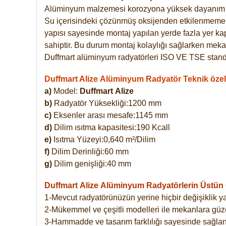
Alüminyum malzemesi korozyona yüksek dayanım 
Su içerisindeki çözünmüş oksijenden etkilenmemekte
yapısı sayesinde montaj yapılan yerde fazla yer ka
sahiptir. Bu durum montaj kolaylığı sağlarken mekan
Duffmart alüminyum radyatörleri ISO VE TSE standar
Duffmart Alize Alüminyum Radyatör Teknik özell
a)
Model:
Duffmart
Alize
b)
Radyatör Yüksekliği:1200 mm
c)
Eksenler arası mesafe:1145 mm
d)
Dilim ısıtma kapasitesi:190 Kcall
e)
Isıtma Yüzeyi:0,640 m²/Dilim
f)
Dilim Derinliği:60 mm
g)
Dilim genişliği:40 mm
Duffmart Alize
Alüminyum Radyatörlerin Üstün Ö
1-Mevcut radyatörünüzün yerine hiçbir değişiklik 
2-Mükemmel ve çeşitli modelleri ile mekanlara güzel
3-Hammadde ve tasarım farklılığı sayesinde sağlan