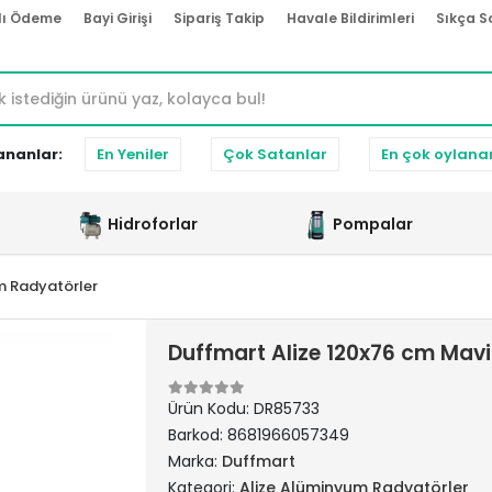
lı Ödeme
Bayi Girişi
Sipariş Takip
Havale Bildirimleri
Sıkça S
ananlar:
En Yeniler
Çok Satanlar
En çok oylana
Hidroforlar
Pompalar
m Radyatörler
Duffmart Alize 120x76 cm Mav
Ürün Kodu:
DR85733
Barkod:
8681966057349
Marka:
Duffmart
Kategori:
Alize Alüminyum Radyatörler