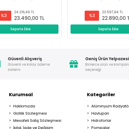
24.216,49 TL
23.597,94 TL
%3
%3
23.490,00 TL
22.890,00 
Sepete Ekle
Sepete Ekle
Güvenli Alışveriş
Geniş Ürün Yelpazes
Güvenli ve kolay ödeme
Binlerce ürün ve kampa
sistemi
seçeneği
Kurumsal
Kategoriler
Hakkımızda
Alüminyum Radyatör
Gizlilik Sözleşmesi
Havlupan
Mesafeli Satış Sözleşmesi
Hidroforlar
İptal, İade ve Değişim
Pompalar