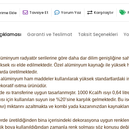
Tavsiye Et
Yorum Yaz
Karşılaştır
rime Ekle
çıklaması
Garanti ve Teslimat
Taksit Seçenekleri
Yo
lüminyum radyatör serilerine göre daha dar dilim genişliğine sah
ksek ısı elde edilmektedir. Özel alüminyum kaynağı ile yüksek hi
rda üretilmektedir.
alüminyum ham maddeler kullanılarak yüksek standartlardaki imal
koratif ısıtma ürünüdür.
ısı transferine uygun tasarlanmıştır. 1000 Kcal/h ısıyı 0,64 litre
sı için kullanılan suyun ise %20’sine karşılık gelmektedir. Bu is
 sıvı) miktarını azaltmakta ve kombi yada kazanınızdan kaynaklan
rde üretildiğinden bina içerisindeki dekorasyona uygun renklerde
ik boya kullanıldığından zamanla renk solması söz konusu değil