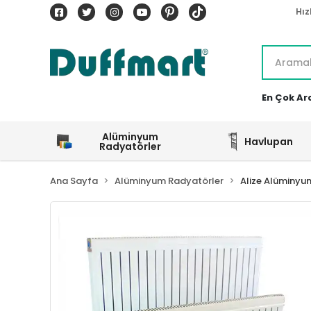
Hız
En Çok Ar
Alüminyum
Havlupan
Radyatörler
Ana Sayfa
Alüminyum Radyatörler
Alize Alüminyu