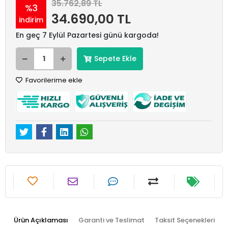
35.762,89 TL
%3
34.690,00 TL
indirim
En geç 7 Eylül Pazartesi günü kargoda!
Sepete Ekle
Favorilerime ekle
Ürün Açıklaması
Garanti ve Teslimat
Taksit Seçenekleri