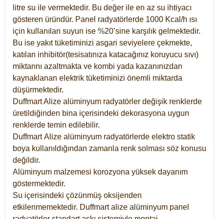
litre su ile vermektedir. Bu değer ile en az su ihtiyacı
gösteren üründür. Panel radyatörlerde 1000 Kcal/h ısı
için kullanılan suyun ise %20’sine karşılık gelmektedir.
Bu ise yakıt tüketiminizi asgari seviyelere çekmekte,
katılan inhibitör(tesisatınıza katacağınız koruyucu sıvı)
miktarını azaltmakta ve kombi yada kazanınızdan
kaynaklanan elektrik tüketiminizi önemli miktarda
düşürmektedir.
Duffmart Alize alüminyum radyatörler değişik renklerde
üretildiğinden bina içerisindeki dekorasyona uygun
renklerde temin edilebilir.
Duffmart
Alize
alüminyum radyatörlerde elektro statik
boya kullanıldığından zamanla renk solması söz konusu
değildir.
Alüminyum malzemesi korozyona yüksek dayanım
göstermektedir.
Su içerisindeki çözünmüş oksijenden
etkilenmemektedir. Duffmart alize alüminyum panel
radyatörler standart askı sistemiyle montaj