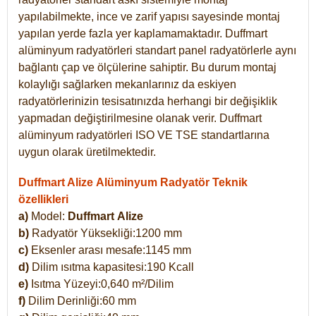
yapılabilmekte, ince ve zarif yapısı sayesinde montaj
yapılan yerde fazla yer kaplamamaktadır. Duffmart
alüminyum radyatörleri standart panel radyatörlerle aynı
bağlantı çap ve ölçülerine sahiptir. Bu durum montaj
kolaylığı sağlarken mekanlarınız da eskiyen
radyatörlerinizin tesisatınızda herhangi bir değişiklik
yapmadan değiştirilmesine olanak verir. Duffmart
alüminyum radyatörleri ISO VE TSE standartlarına
uygun olarak üretilmektedir.
Duffmart Alize Alüminyum Radyatör Teknik
özellikleri
a)
Model:
Duffmart
Alize
b)
Radyatör Yüksekliği:1200 mm
c)
Eksenler arası mesafe:1145 mm
d)
Dilim ısıtma kapasitesi:190 Kcall
e)
Isıtma Yüzeyi:0,640 m²/Dilim
f)
Dilim Derinliği:60 mm