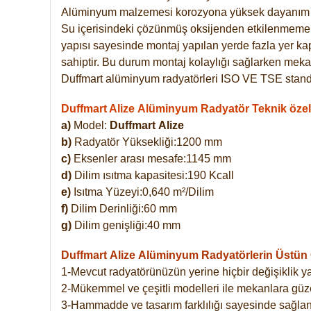
Alüminyum malzemesi korozyona yüksek dayanım 
Su içerisindeki çözünmüş oksijenden etkilenmemekte
yapısı sayesinde montaj yapılan yerde fazla yer ka
sahiptir. Bu durum montaj kolaylığı sağlarken mekan
Duffmart alüminyum radyatörleri ISO VE TSE standar
Duffmart Alize Alüminyum Radyatör Teknik özell
a)
Model:
Duffmart
Alize
b)
Radyatör Yüksekliği:1200 mm
c)
Eksenler arası mesafe:1145 mm
d)
Dilim ısıtma kapasitesi:190 Kcall
e)
Isıtma Yüzeyi:0,640 m²/Dilim
f)
Dilim Derinliği:60 mm
g)
Dilim genişliği:40 mm
Duffmart Alize
Alüminyum Radyatörlerin Üstün Ö
1-Mevcut radyatörünüzün yerine hiçbir değişiklik 
2-Mükemmel ve çeşitli modelleri ile mekanlara güzel
3-Hammadde ve tasarım farklılığı sayesinde sağlan