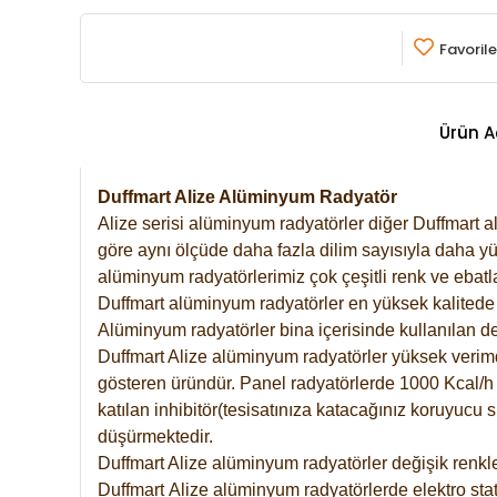
Favorile
Ürün A
Duffmart Alize Alüminyum Radyatör
Alize serisi alüminyum radyatörler diğer Duffmart a
göre aynı ölçüde daha fazla dilim sayısıyla daha yü
alüminyum radyatörlerimiz çok çeşitli renk ve ebatla
Duffmart alüminyum radyatörler en yüksek kalitede 
Alüminyum radyatörler bina içerisinde kullanılan de
Duffmart Alize alüminyum radyatörler yüksek verimde 
gösteren üründür. Panel radyatörlerde 1000 Kcal/h ı
katılan inhibitör(tesisatınıza katacağınız koruyucu
düşürmektedir.
Duffmart Alize alüminyum radyatörler değişik renkle
Duffmart
Alize
alüminyum radyatörlerde elektro stat