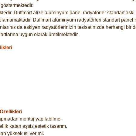
göstermektedir.
dir. Duffmart alize alüminyum panel radyatörler standart askı s
plamamaktadır. Duffmart alüminyum radyatörleri standart panel ra
larınız da eskiyen radyatörlerinizin tesisatınızda herhangi bir d
tlarına uygun olarak üretilmektedir.
ikleri
zellikleri
yapmadan montaj yapılabilme.
lik katan eşsiz estetik tasarım.
an yüksek ısı verimi.