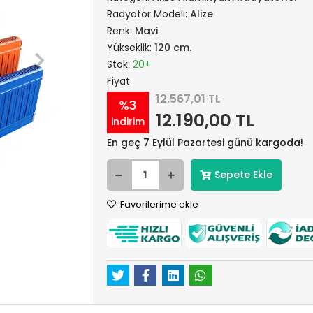
Radyatör Modeli:
Alize
Renk:
Mavi
Yükseklik:
120 cm.
Stok:
20+
Fiyat
12.567,01 TL
%3
12.190,00 TL
indirim
En geç 7 Eylül Pazartesi günü kargoda!
Sepete Ekle
Favorilerime ekle