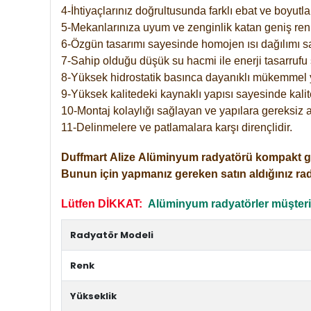
4-İhtiyaçlarınız doğrultusunda farklı ebat ve boyutla
5-Mekanlarınıza uyum ve zenginlik katan geniş renk 
6-Özgün tasarımı sayesinde homojen ısı dağılımı s
7-Sahip olduğu düşük su hacmi ile enerji tasarrufu 
8-Yüksek hidrostatik basınca dayanıklı mükemmel 
9-Yüksek kalitedeki kaynaklı yapısı sayesinde kalit
10-Montaj kolaylığı sağlayan ve yapılara gereksiz a
11-Delinmelere ve patlamalara karşı dirençlidir.
Duffmart
Alize
Alüminyum radyatörü kompakt girişl
Bunun için yapmanız gereken satın aldığınız ra
Lütfen DİKKAT:
Alüminyum radyatörler müşterile
Radyatör Modeli
Renk
Yükseklik