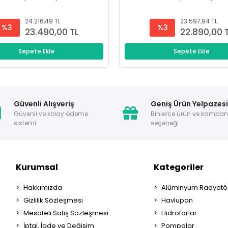
24.216,49 TL
23.597,94 TL
%3
%3
23.490,00 TL
22.890,00 
Sepete Ekle
Sepete Ekle
Güvenli Alışveriş
Geniş Ürün Yelpazes
Güvenli ve kolay ödeme
Binlerce ürün ve kampa
sistemi
seçeneği
Kurumsal
Kategoriler
Hakkımızda
Alüminyum Radyatör
Gizlilik Sözleşmesi
Havlupan
Mesafeli Satış Sözleşmesi
Hidroforlar
İptal, İade ve Değişim
Pompalar