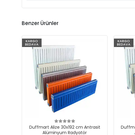
Benzer Ürünler
KARGO
KARGO
BEDAVA
BEDAVA
Duffmart Alize 30x192 cm Antrasit
Duffma
Alüminyum Radyatör