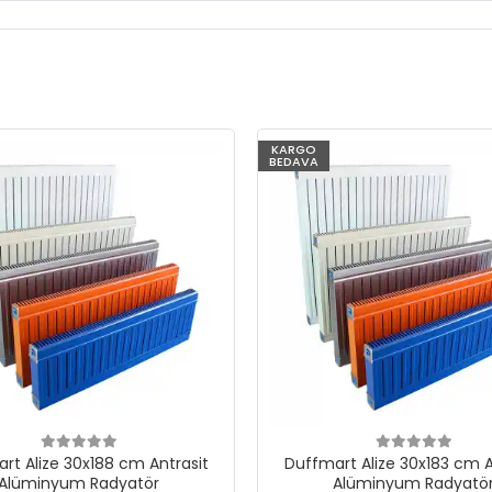
KARGO
BEDAVA
rt Alize 30x188 cm Antrasit
Duffmart Alize 30x183 cm A
Alüminyum Radyatör
Alüminyum Radyatö