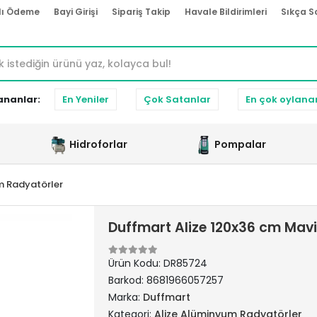
lı Ödeme
Bayi Girişi
Sipariş Takip
Havale Bildirimleri
Sıkça S
ananlar:
En Yeniler
Çok Satanlar
En çok oylana
Hidroforlar
Pompalar
m Radyatörler
Duffmart Alize 120x36 cm Mav
Ürün Kodu:
DR85724
Barkod:
8681966057257
Marka:
Duffmart
Kategori:
Alize Alüminyum Radyatörler