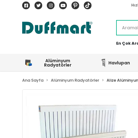
Hız
En Çok Ar
Alüminyum
Havlupan
Radyatörler
Ana Sayfa
Alüminyum Radyatörler
Alize Alüminyu