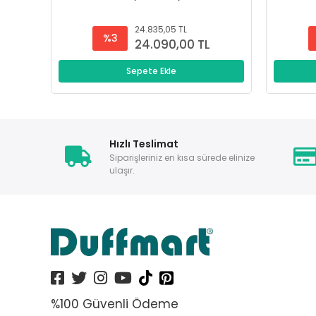
24.835,05 TL
%3
24.090,00 TL
Sepete Ekle
Hızlı Teslimat
Siparişleriniz en kısa sürede elinize
ulaşır.
%100 Güvenli Ödeme