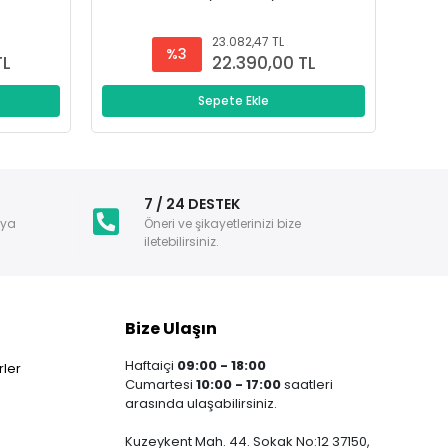
23.082,47 TL
%3
TL
22.390,00 TL
Sepete Ekle
i
7 / 24 DESTEK
nya
Öneri ve şikayetlerinizi bize
iletebilirsiniz.
Bize Ulaşın
Haftaiçi
09:00 - 18:00
ler
Cumartesi
10:00 - 17:00
saatleri
arasında ulaşabilirsiniz.
Kuzeykent Mah. 44. Sokak No:12 37150,