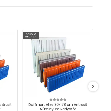
KARGO
KARG
BEDAVA
BEDAV
ntrasit
Duffmart Alize 30x178 cm Antrasit
Duf
r
Alüminyum Radyatör