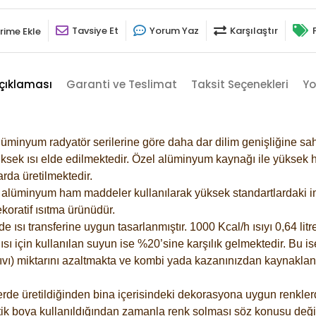
Tavsiye Et
Yorum Yaz
Karşılaştır
rime Ekle
çıklaması
Garanti ve Teslimat
Taksit Seçenekleri
Yo
lüminyum radyatör serilerine göre daha dar dilim genişliğine sah
ksek ısı elde edilmektedir. Özel alüminyum kaynağı ile yüksek hi
rda üretilmektedir.
alüminyum ham maddeler kullanılarak yüksek standartlardaki imal
koratif ısıtma ürünüdür.
ısı transferine uygun tasarlanmıştır. 1000 Kcal/h ısıyı 0,64 litre
sı için kullanılan suyun ise %20’sine karşılık gelmektedir. Bu is
 sıvı) miktarını azaltmakta ve kombi yada kazanınızdan kaynaklan
rde üretildiğinden bina içerisindeki dekorasyona uygun renklerde
ik boya kullanıldığından zamanla renk solması söz konusu değil