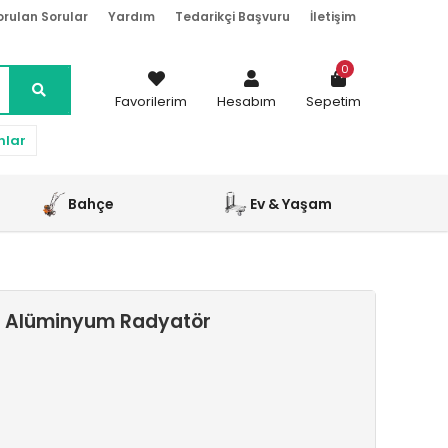
orulan Sorular
Yardım
Tedarikçi Başvuru
İletişim
0
Favorilerim
Hesabım
Sepetim
nlar
Bahçe
Ev & Yaşam
i Alüminyum Radyatör