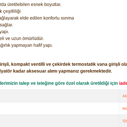
rda üretilebilen esnek boyutlar.
çeşitliliği
ağlayarak elde edilen konforlu ısınma
sağlar.
yapı.
eli ve uzun ömürlüdür.
ğırlık yapmayan hafif yapı.
i, kompakt ventilli ve çekirdek termostatik vana girişli olar
dyatör kadar aksesuar alımı yapmanız gerekmektedir.
rimizin talep ve isteğine göre özel olarak üretildiği için
iad
Al
Ma
12