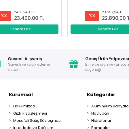
24.216,49 TL
23.597,94 TL
%3
%3
23.490,00 TL
22.890,00 
Sepete Ekle
Sepete Ekle
Güvenli Alışveriş
Geniş Ürün Yelpazes
Güvenli ve kolay ödeme
Binlerce ürün ve kampa
sistemi
seçeneği
Kurumsal
Kategoriler
Hakkımızda
Alüminyum Radyatör
Gizlilik Sözleşmesi
Havlupan
Mesafeli Satış Sözleşmesi
Hidroforlar
İptal, İade ve Değişim
Pompalar