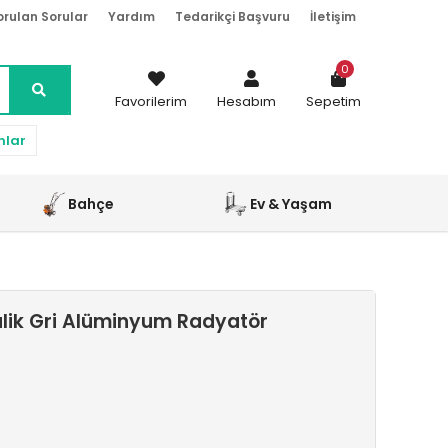
orulan Sorular
Yardım
Tedarikçi Başvuru
İletişim
0
Favorilerim
Hesabım
Sepetim
nlar
Bahçe
Ev & Yaşam
alik Gri Alüminyum Radyatör