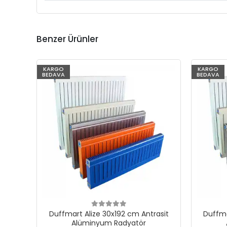
Benzer Ürünler
KARGO
KARGO
BEDAVA
BEDAVA
Duffmart Alize 30x192 cm Antrasit
Duffma
Alüminyum Radyatör