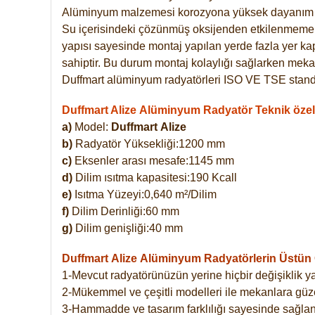
Alüminyum malzemesi korozyona yüksek dayanım 
Su içerisindeki çözünmüş oksijenden etkilenmemekte
yapısı sayesinde montaj yapılan yerde fazla yer ka
sahiptir. Bu durum montaj kolaylığı sağlarken mekan
Duffmart alüminyum radyatörleri ISO VE TSE standar
Duffmart Alize Alüminyum Radyatör Teknik özell
a)
Model:
Duffmart
Alize
b)
Radyatör Yüksekliği:1200 mm
c)
Eksenler arası mesafe:1145 mm
d)
Dilim ısıtma kapasitesi:190 Kcall
e)
Isıtma Yüzeyi:0,640 m²/Dilim
f)
Dilim Derinliği:60 mm
g)
Dilim genişliği:40 mm
Duffmart Alize
Alüminyum Radyatörlerin Üstün Ö
1-Mevcut radyatörünüzün yerine hiçbir değişiklik 
2-Mükemmel ve çeşitli modelleri ile mekanlara güzel
3-Hammadde ve tasarım farklılığı sayesinde sağlan