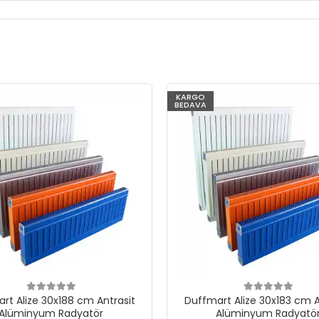
KARGO
BEDAVA
rt Alize 30x188 cm Antrasit
Duffmart Alize 30x183 cm A
Alüminyum Radyatör
Alüminyum Radyatö