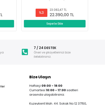
23.082,47 TL
%3
TL
22.390,00 TL
Sepete Ekle
i
7 / 24 DESTEK
nya
Öneri ve şikayetlerinizi bize
iletebilirsiniz.
Bize Ulaşın
Haftaiçi
09:00 - 18:00
ler
Cumartesi
10:00 - 17:00
saatleri
arasında ulaşabilirsiniz.
Kuzeykent Mah. 44. Sokak No:12 37150,