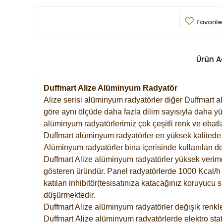
Favorile
Ürün A
Duffmart Alize Alüminyum Radyatör
Alize serisi alüminyum radyatörler diğer Duffmart a
göre aynı ölçüde daha fazla dilim sayısıyla daha yü
alüminyum radyatörlerimiz çok çeşitli renk ve ebatla
Duffmart alüminyum radyatörler en yüksek kalitede 
Alüminyum radyatörler bina içerisinde kullanılan de
Duffmart Alize alüminyum radyatörler yüksek verimde 
gösteren üründür. Panel radyatörlerde 1000 Kcal/h ı
katılan inhibitör(tesisatınıza katacağınız koruyucu
düşürmektedir.
Duffmart Alize alüminyum radyatörler değişik renkle
Duffmart
Alize
alüminyum radyatörlerde elektro stat