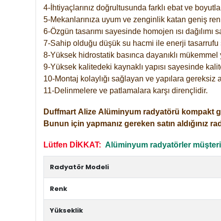
4-İhtiyaçlarınız doğrultusunda farklı ebat ve boyutla
5-Mekanlarınıza uyum ve zenginlik katan geniş renk 
6-Özgün tasarımı sayesinde homojen ısı dağılımı s
7-Sahip olduğu düşük su hacmi ile enerji tasarrufu 
8-Yüksek hidrostatik basınca dayanıklı mükemmel 
9-Yüksek kalitedeki kaynaklı yapısı sayesinde kalit
10-Montaj kolaylığı sağlayan ve yapılara gereksiz a
11-Delinmelere ve patlamalara karşı dirençlidir.
Duffmart
Alize
Alüminyum radyatörü kompakt girişl
Bunun için yapmanız gereken satın aldığınız ra
Lütfen DİKKAT:
Alüminyum radyatörler müşterile
Radyatör Modeli
Renk
Yükseklik