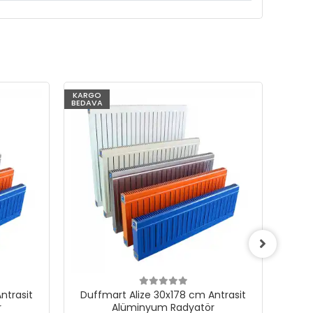
KARGO
KARG
BEDAVA
BEDAV
ntrasit
Duffmart Alize 30x178 cm Antrasit
Duf
r
Alüminyum Radyatör