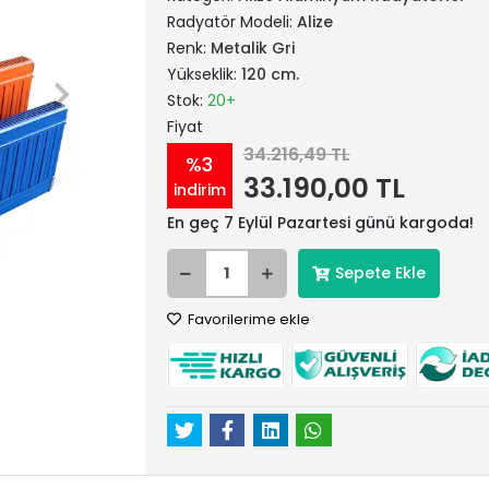
Radyatör Modeli:
Alize
Renk:
Metalik Gri
Yükseklik:
120 cm.
Stok:
20+
Fiyat
34.216,49 TL
%3
33.190,00 TL
indirim
En geç 7 Eylül Pazartesi günü kargoda!
Sepete Ekle
Favorilerime ekle