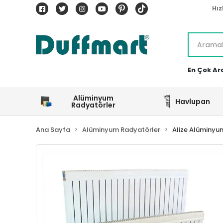
Hız
En Çok Ar
Alüminyum
Havlupan
Radyatörler
Ana Sayfa
Alüminyum Radyatörler
Alize Alüminyu