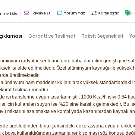
Tavsiye Et
Yorum Yaz
Karşılaştır
rime Ekle
çıklaması
Garanti ve Teslimat
Taksit Seçenekleri
Yo
lüminyum radyatör serilerine göre daha dar dilim genişliğine sah
ksek ısı elde edilmektedir. Özel alüminyum kaynağı ile yüksek hi
rda üretilmektedir.
alüminyum ham maddeler kullanılarak yüksek standartlardaki imal
koratif ısıtma ürünüdür.
ısı transferine uygun tasarlanmıştır. 1000 Kcal/h ısıyı 0,64 litre
sı için kullanılan suyun ise %20’sine karşılık gelmektedir. Bu is
 sıvı) miktarını azaltmakta ve kombi yada kazanınızdan kaynaklan
rde üretildiğinden bina içerisindeki dekorasyona uygun renklerde
ik boya kullanıldığından zamanla renk solması söz konusu değil