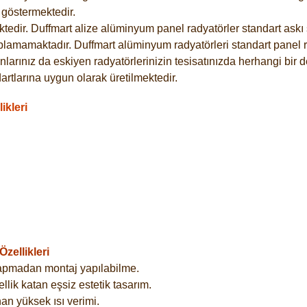
göstermektedir.
dir. Duffmart alize alüminyum panel radyatörler standart askı s
plamamaktadır. Duffmart alüminyum radyatörleri standart panel ra
larınız da eskiyen radyatörlerinizin tesisatınızda herhangi bir d
tlarına uygun olarak üretilmektedir.
ikleri
zellikleri
yapmadan montaj yapılabilme.
lik katan eşsiz estetik tasarım.
an yüksek ısı verimi.