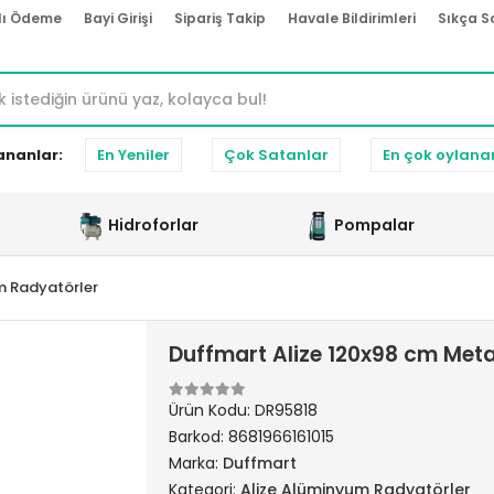
lı Ödeme
Bayi Girişi
Sipariş Takip
Havale Bildirimleri
Sıkça S
ananlar:
En Yeniler
Çok Satanlar
En çok oylana
Hidroforlar
Pompalar
m Radyatörler
Duffmart Alize 120x98 cm Met
Ürün Kodu:
DR95818
Barkod:
8681966161015
Marka:
Duffmart
Kategori:
Alize Alüminyum Radyatörler