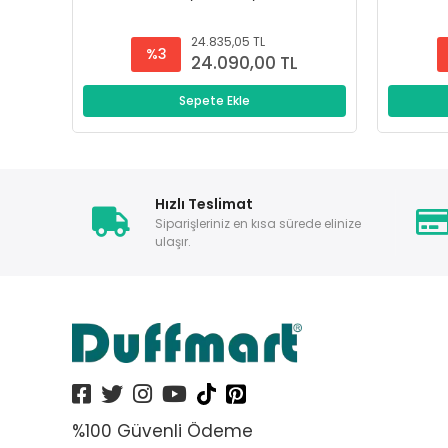
24.835,05 TL
%3
24.090,00 TL
Sepete Ekle
Hızlı Teslimat
Siparişleriniz en kısa sürede elinize
ulaşır.
%100 Güvenli Ödeme