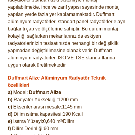
yapılabilmekte, ince ve zarif yapısı sayesinde montaj
yapılan yerde fazla yer kaplamamaktadır. Duffmart
alüminyum radyatörleri standart panel radyatörlerle aynı
bağlantı çap ve ölçülerine sahiptir. Bu durum montaj
kolaylığı sağlarken mekanlarınız da eskiyen
radyatörlerinizin tesisatınızda herhangi bir değişiklik
yapmadan değiştirilmesine olanak verir. Duffmart
alüminyum radyatörleri ISO VE TSE standartlarına
uygun olarak üretilmektedir.
Duffmart Alize Alüminyum Radyatör Teknik
özellikleri
a)
Model:
Duffmart
Alize
b)
Radyatör Yüksekliği:1200 mm
c)
Eksenler arası mesafe:1145 mm
d)
Dilim ısıtma kapasitesi:190 Kcall
e)
Isıtma Yüzeyi:0,640 m²/Dilim
f)
Dilim Derinliği:60 mm