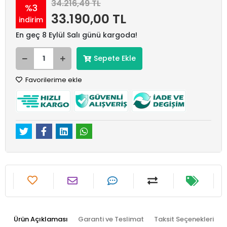
34.216,49 TL
%3
33.190,00 TL
indirim
En geç 8 Eylül Salı günü kargoda!
Sepete Ekle
Favorilerime ekle
Ürün Açıklaması
Garanti ve Teslimat
Taksit Seçenekleri