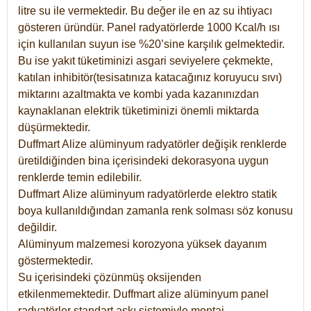
litre su ile vermektedir. Bu değer ile en az su ihtiyacı
gösteren üründür. Panel radyatörlerde 1000 Kcal/h ısı
için kullanılan suyun ise %20’sine karşılık gelmektedir.
Bu ise yakıt tüketiminizi asgari seviyelere çekmekte,
katılan inhibitör(tesisatınıza katacağınız koruyucu sıvı)
miktarını azaltmakta ve kombi yada kazanınızdan
kaynaklanan elektrik tüketiminizi önemli miktarda
düşürmektedir.
Duffmart Alize alüminyum radyatörler değişik renklerde
üretildiğinden bina içerisindeki dekorasyona uygun
renklerde temin edilebilir.
Duffmart
Alize
alüminyum radyatörlerde elektro statik
boya kullanıldığından zamanla renk solması söz konusu
değildir.
Alüminyum malzemesi korozyona yüksek dayanım
göstermektedir.
Su içerisindeki çözünmüş oksijenden
etkilenmemektedir. Duffmart alize alüminyum panel
radyatörler standart askı sistemiyle montaj