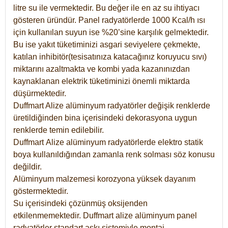
litre su ile vermektedir. Bu değer ile en az su ihtiyacı
gösteren üründür. Panel radyatörlerde 1000 Kcal/h ısı
için kullanılan suyun ise %20’sine karşılık gelmektedir.
Bu ise yakıt tüketiminizi asgari seviyelere çekmekte,
katılan inhibitör(tesisatınıza katacağınız koruyucu sıvı)
miktarını azaltmakta ve kombi yada kazanınızdan
kaynaklanan elektrik tüketiminizi önemli miktarda
düşürmektedir.
Duffmart Alize alüminyum radyatörler değişik renklerde
üretildiğinden bina içerisindeki dekorasyona uygun
renklerde temin edilebilir.
Duffmart
Alize
alüminyum radyatörlerde elektro statik
boya kullanıldığından zamanla renk solması söz konusu
değildir.
Alüminyum malzemesi korozyona yüksek dayanım
göstermektedir.
Su içerisindeki çözünmüş oksijenden
etkilenmemektedir. Duffmart alize alüminyum panel
radyatörler standart askı sistemiyle montaj