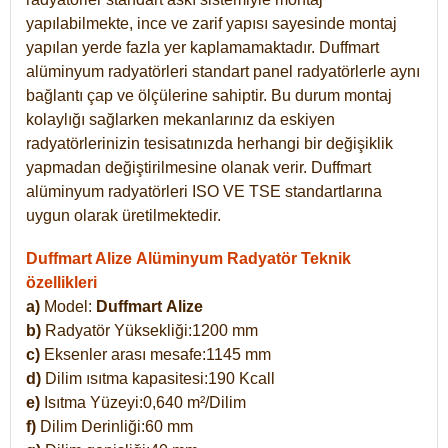
yapılabilmekte, ince ve zarif yapısı sayesinde montaj
yapılan yerde fazla yer kaplamamaktadır. Duffmart
alüminyum radyatörleri standart panel radyatörlerle aynı
bağlantı çap ve ölçülerine sahiptir. Bu durum montaj
kolaylığı sağlarken mekanlarınız da eskiyen
radyatörlerinizin tesisatınızda herhangi bir değişiklik
yapmadan değiştirilmesine olanak verir. Duffmart
alüminyum radyatörleri ISO VE TSE standartlarına
uygun olarak üretilmektedir.
Duffmart Alize Alüminyum Radyatör Teknik
özellikleri
a)
Model:
Duffmart
Alize
b)
Radyatör Yüksekliği:1200 mm
c)
Eksenler arası mesafe:1145 mm
d)
Dilim ısıtma kapasitesi:190 Kcall
e)
Isıtma Yüzeyi:0,640 m²/Dilim
f)
Dilim Derinliği:60 mm