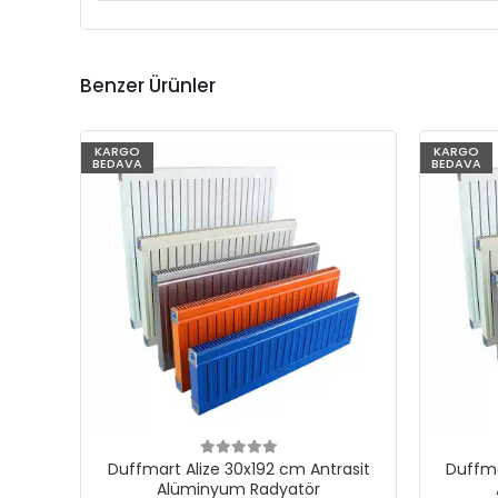
Benzer Ürünler
KARGO
KARGO
BEDAVA
BEDAVA
Duffmart Alize 30x192 cm Antrasit
Duffma
Alüminyum Radyatör