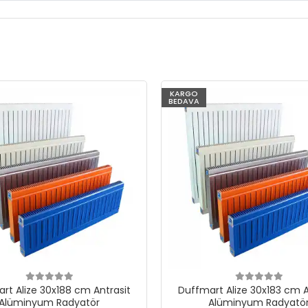
KARGO
BEDAVA
rt Alize 30x188 cm Antrasit
Duffmart Alize 30x183 cm A
Alüminyum Radyatör
Alüminyum Radyatö