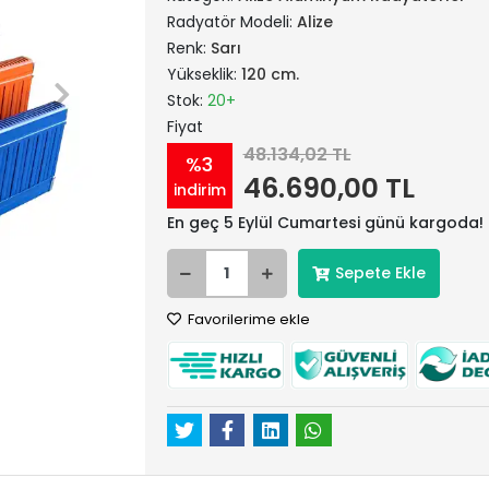
Radyatör Modeli:
Alize
Renk:
Sarı
Yükseklik:
120 cm.
Stok:
20+
Fiyat
48.134,02 TL
%3
46.690,00 TL
indirim
En geç 5 Eylül Cumartesi günü kargoda!
Sepete Ekle
Favorilerime ekle