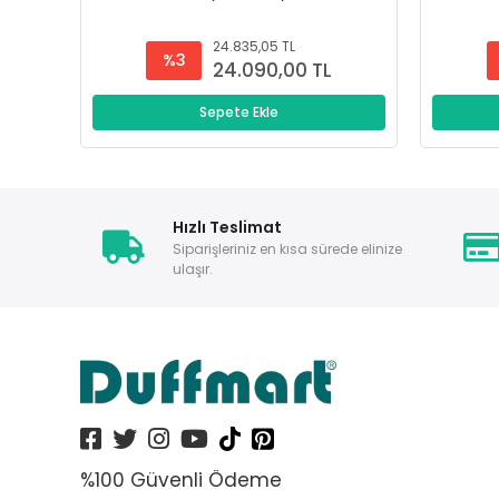
24.835,05 TL
%3
24.090,00 TL
Sepete Ekle
Hızlı Teslimat
Siparişleriniz en kısa sürede elinize
ulaşır.
%100 Güvenli Ödeme