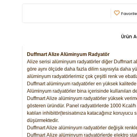
Favorile
Ürün A
Duffmart Alize Alüminyum Radyatör
Alize serisi alüminyum radyatörler diğer Duffmart a
göre aynı ölçüde daha fazla dilim sayısıyla daha yü
alüminyum radyatörlerimiz çok çeşitli renk ve ebatla
Duffmart alüminyum radyatörler en yüksek kalitede 
Alüminyum radyatörler bina içerisinde kullanılan de
Duffmart Alize alüminyum radyatörler yüksek verimde 
gösteren üründür. Panel radyatörlerde 1000 Kcal/h ı
katılan inhibitör(tesisatınıza katacağınız koruyucu
düşürmektedir.
Duffmart Alize alüminyum radyatörler değişik renkle
Duffmart
Alize
alüminyum radyatörlerde elektro stat