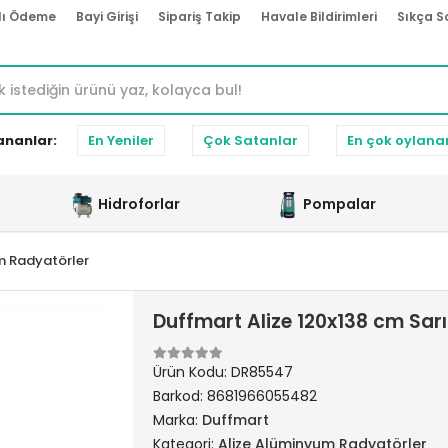
lı Ödeme
Bayi Girişi
Sipariş Takip
Havale Bildirimleri
Sıkça S
ananlar:
En Yeniler
Çok Satanlar
En çok oylana
Hidroforlar
Pompalar
m Radyatörler
Duffmart Alize 120x138 cm Sa
Ürün Kodu:
DR85547
Barkod:
8681966055482
Marka:
Duffmart
Kategori:
Alize Alüminyum Radyatörler