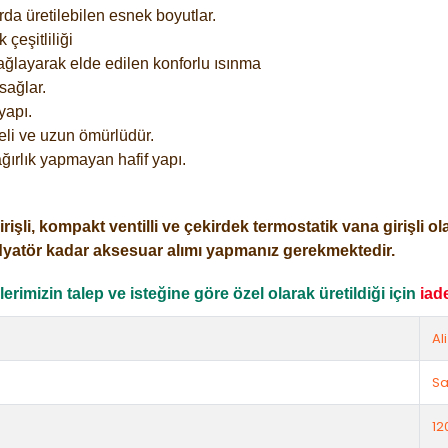
rda üretilebilen esnek boyutlar.
çeşitliliği
ağlayarak elde edilen konforlu ısınma
sağlar.
yapı.
eli ve uzun ömürlüdür.
ğırlık yapmayan hafif yapı.
i, kompakt ventilli ve çekirdek termostatik vana girişli olar
dyatör kadar aksesuar alımı yapmanız gerekmektedir.
rimizin talep ve isteğine göre özel olarak üretildiği için
iad
Al
Sa
12