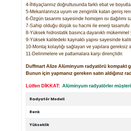
4-İhtiyaçlarınız doğrultusunda farklı ebat ve boyutla
5-Mekanlarınıza uyum ve zenginlik katan geniş renk 
6-Özgün tasarımı sayesinde homojen ısı dağılımı s
7-Sahip olduğu düşük su hacmi ile enerji tasarrufu 
8-Yüksek hidrostatik basınca dayanıklı mükemmel 
9-Yüksek kalitedeki kaynaklı yapısı sayesinde kalit
10-Montaj kolaylığı sağlayan ve yapılara gereksiz a
11-Delinmelere ve patlamalara karşı dirençlidir.
Duffmart
Alize
Alüminyum radyatörü kompakt girişl
Bunun için yapmanız gereken satın aldığınız ra
Lütfen DİKKAT:
Alüminyum radyatörler müşterile
Radyatör Modeli
Renk
Yükseklik