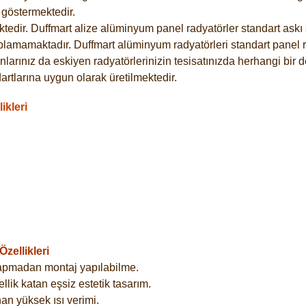
göstermektedir.
dir. Duffmart alize alüminyum panel radyatörler standart askı s
plamamaktadır. Duffmart alüminyum radyatörleri standart panel ra
larınız da eskiyen radyatörlerinizin tesisatınızda herhangi bir d
tlarına uygun olarak üretilmektedir.
ikleri
zellikleri
yapmadan montaj yapılabilme.
lik katan eşsiz estetik tasarım.
an yüksek ısı verimi.