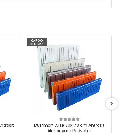
KARGO
KARG
BEDAVA
BEDAV
ntrasit
Duffmart Alize 30x178 cm Antrasit
Duf
r
Alüminyum Radyatör