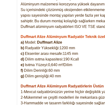
Alüminyum malzemesi korozyona yüksek dayanım 
Su içerisindeki çözünmüş oksijenden etkilenmemekte
yapısı sayesinde montaj yapılan yerde fazla yer ka
sahiptir. Bu durum montaj kolaylığı sağlarken mekan
Duffmart alüminyum radyatörleri ISO VE TSE standar
Duffmart Alize Alüminyum Radyatör Teknik özell
a)
Model:
Duffmart
Alize
b)
Radyatör Yüksekliği:1200 mm
c)
Eksenler arası mesafe:1145 mm
d)
Dilim ısıtma kapasitesi:190 Kcall
e)
Isıtma Yüzeyi:0,640 m²/Dilim
f)
Dilim Derinliği:60 mm
g)
Dilim genişliği:40 mm
Duffmart Alize
Alüminyum Radyatörlerin Üstün Ö
1-Mevcut radyatörünüzün yerine hiçbir değişiklik 
2-Mükemmel ve çeşitli modelleri ile mekanlara güzel
3-Hammadde ve tasarım farklılığı sayesinde sağlan