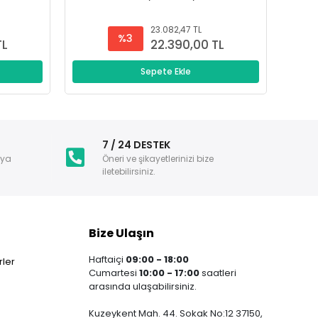
23.082,47 TL
%3
TL
22.390,00 TL
Sepete Ekle
i
7 / 24 DESTEK
nya
Öneri ve şikayetlerinizi bize
iletebilirsiniz.
Bize Ulaşın
Haftaiçi
09:00 - 18:00
ler
Cumartesi
10:00 - 17:00
saatleri
arasında ulaşabilirsiniz.
Kuzeykent Mah. 44. Sokak No:12 37150,