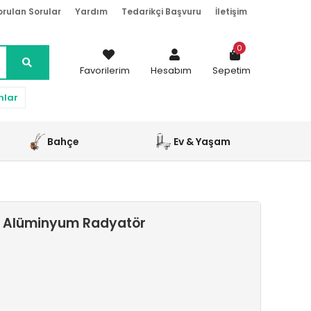
orulan Sorular
Yardım
Tedarikçi Başvuru
İletişim
0
Favorilerim
Hesabım
Sepetim
nlar
Bahçe
Ev & Yaşam
rı Alüminyum Radyatör