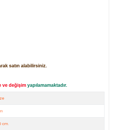
ak satın alabilirsiniz.
e ve değişim
yapılamamaktadır.
ize
rı
0 cm.