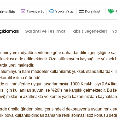
Tavsiye Et
Yorum Yaz
Karşılaştır
rime Ekle
çıklaması
Garanti ve Teslimat
Taksit Seçenekleri
Yo
lüminyum radyatör serilerine göre daha dar dilim genişliğine sah
ksek ısı elde edilmektedir. Özel alüminyum kaynağı ile yüksek hi
rda üretilmektedir.
alüminyum ham maddeler kullanılarak yüksek standartlardaki imal
koratif ısıtma ürünüdür.
ısı transferine uygun tasarlanmıştır. 1000 Kcal/h ısıyı 0,64 litre
sı için kullanılan suyun ise %20’sine karşılık gelmektedir. Bu is
 sıvı) miktarını azaltmakta ve kombi yada kazanınızdan kaynaklan
rde üretildiğinden bina içerisindeki dekorasyona uygun renklerde
ik boya kullanıldığından zamanla renk solması söz konusu değil