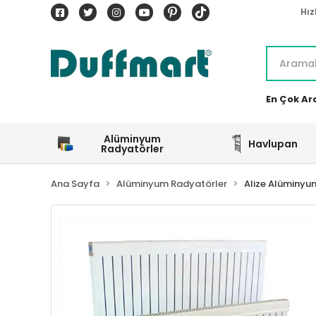
Hız
En Çok Ar
Alüminyum
Havlupan
Radyatörler
Ana Sayfa
Alüminyum Radyatörler
Alize Alüminyu