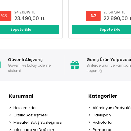
24.216,49 TL
23.597,94 TL
%3
%3
23.490,00 TL
22.890,00 
Sepete Ekle
Sepete Ekle
Güvenli Alışveriş
Geniş Ürün Yelpazes
Güvenli ve kolay ödeme
Binlerce ürün ve kampa
sistemi
seçeneği
Kurumsal
Kategoriler
Hakkımızda
Alüminyum Radyatör
Gizlilik Sözleşmesi
Havlupan
Mesafeli Satış Sözleşmesi
Hidroforlar
İptal, İade ve Değişim
Pompalar