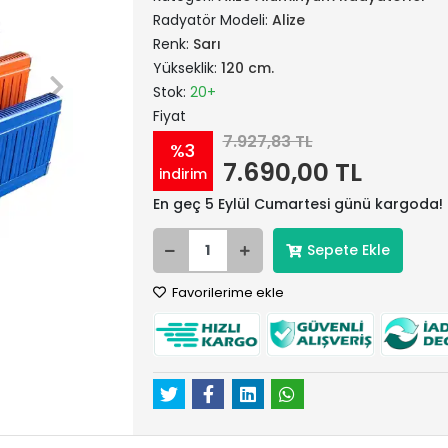
Radyatör Modeli:
Alize
Renk:
Sarı
Yükseklik:
120 cm.
Stok:
20+
Fiyat
7.927,83 TL
%3
7.690,00 TL
indirim
En geç 5 Eylül Cumartesi günü kargoda!
Sepete Ekle
Favorilerime ekle