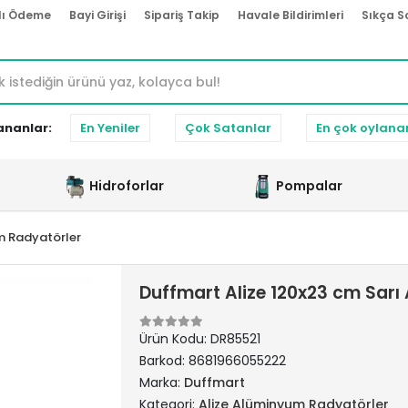
lı Ödeme
Bayi Girişi
Sipariş Takip
Havale Bildirimleri
Sıkça S
ananlar:
En Yeniler
Çok Satanlar
En çok oylana
Hidroforlar
Pompalar
m Radyatörler
Duffmart Alize 120x23 cm Sar
Ürün Kodu:
DR85521
Barkod:
8681966055222
Marka:
Duffmart
Kategori:
Alize Alüminyum Radyatörler