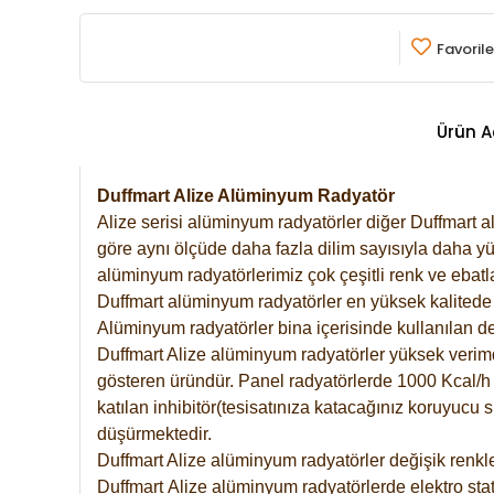
Favorile
Ürün A
Duffmart Alize Alüminyum Radyatör
Alize serisi alüminyum radyatörler diğer Duffmart a
göre aynı ölçüde daha fazla dilim sayısıyla daha yü
alüminyum radyatörlerimiz çok çeşitli renk ve ebatla
Duffmart alüminyum radyatörler en yüksek kalitede 
Alüminyum radyatörler bina içerisinde kullanılan de
Duffmart Alize alüminyum radyatörler yüksek verimde 
gösteren üründür. Panel radyatörlerde 1000 Kcal/h ı
katılan inhibitör(tesisatınıza katacağınız koruyucu
düşürmektedir.
Duffmart Alize alüminyum radyatörler değişik renkle
Duffmart
Alize
alüminyum radyatörlerde elektro stat