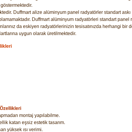
göstermektedir.
dir. Duffmart alize alüminyum panel radyatörler standart askı s
plamamaktadır. Duffmart alüminyum radyatörleri standart panel ra
larınız da eskiyen radyatörlerinizin tesisatınızda herhangi bir d
tlarına uygun olarak üretilmektedir.
ikleri
zellikleri
yapmadan montaj yapılabilme.
lik katan eşsiz estetik tasarım.
an yüksek ısı verimi.