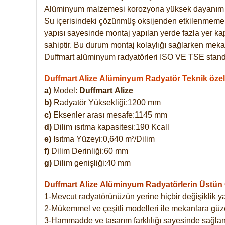
Alüminyum malzemesi korozyona yüksek dayanım 
Su içerisindeki çözünmüş oksijenden etkilenmemekte
yapısı sayesinde montaj yapılan yerde fazla yer ka
sahiptir. Bu durum montaj kolaylığı sağlarken mekan
Duffmart alüminyum radyatörleri ISO VE TSE standar
Duffmart Alize Alüminyum Radyatör Teknik özell
a)
Model:
Duffmart
Alize
b)
Radyatör Yüksekliği:1200 mm
c)
Eksenler arası mesafe:1145 mm
d)
Dilim ısıtma kapasitesi:190 Kcall
e)
Isıtma Yüzeyi:0,640 m²/Dilim
f)
Dilim Derinliği:60 mm
g)
Dilim genişliği:40 mm
Duffmart Alize
Alüminyum Radyatörlerin Üstün Ö
1-Mevcut radyatörünüzün yerine hiçbir değişiklik 
2-Mükemmel ve çeşitli modelleri ile mekanlara güzel
3-Hammadde ve tasarım farklılığı sayesinde sağlan