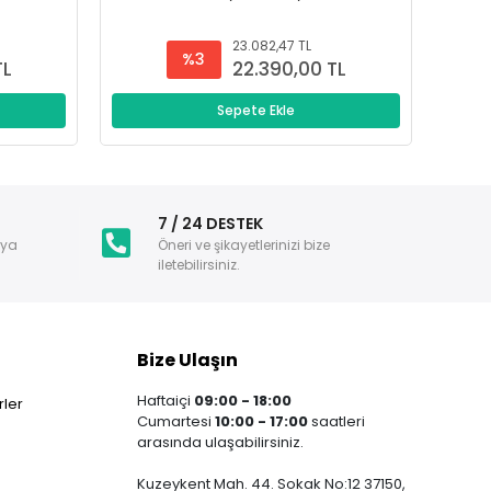
23.082,47 TL
%3
TL
22.390,00 TL
Sepete Ekle
i
7 / 24 DESTEK
nya
Öneri ve şikayetlerinizi bize
iletebilirsiniz.
Bize Ulaşın
Haftaiçi
09:00 - 18:00
ler
Cumartesi
10:00 - 17:00
saatleri
arasında ulaşabilirsiniz.
Kuzeykent Mah. 44. Sokak No:12 37150,