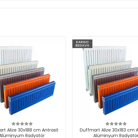
KARGO
BEDAVA
rt Alize 30x188 cm Antrasit
Duffmart Alize 30x183 cm A
Alüminyum Radyatör
Alüminyum Radyatö