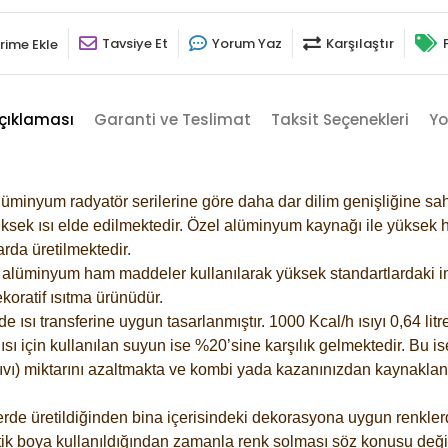
Tavsiye Et
Yorum Yaz
Karşılaştır
rime Ekle
çıklaması
Garanti ve Teslimat
Taksit Seçenekleri
Yo
lüminyum radyatör serilerine göre daha dar dilim genişliğine sah
ksek ısı elde edilmektedir. Özel alüminyum kaynağı ile yüksek hi
rda üretilmektedir.
alüminyum ham maddeler kullanılarak yüksek standartlardaki imal
koratif ısıtma ürünüdür.
ısı transferine uygun tasarlanmıştır. 1000 Kcal/h ısıyı 0,64 litre
sı için kullanılan suyun ise %20’sine karşılık gelmektedir. Bu is
 sıvı) miktarını azaltmakta ve kombi yada kazanınızdan kaynaklan
rde üretildiğinden bina içerisindeki dekorasyona uygun renklerde
ik boya kullanıldığından zamanla renk solması söz konusu değil