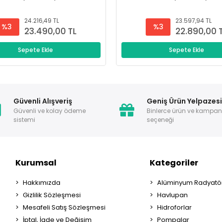
24.216,49 TL
23.597,94 TL
%3
%3
23.490,00 TL
22.890,00 
Sepete Ekle
Sepete Ekle
Güvenli Alışveriş
Geniş Ürün Yelpazes
Güvenli ve kolay ödeme
Binlerce ürün ve kampa
sistemi
seçeneği
Kurumsal
Kategoriler
Hakkımızda
Alüminyum Radyatör
Gizlilik Sözleşmesi
Havlupan
Mesafeli Satış Sözleşmesi
Hidroforlar
İptal, İade ve Değişim
Pompalar