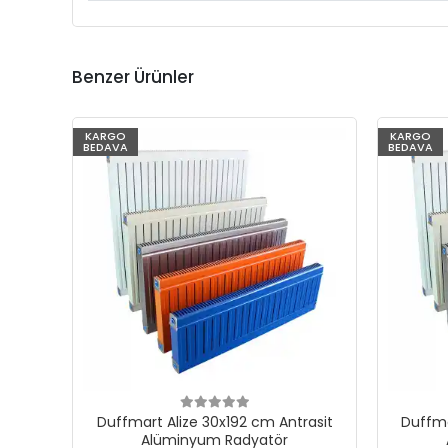
Benzer Ürünler
KARGO
KARGO
BEDAVA
BEDAVA
Duffmart Alize 30x192 cm Antrasit
Duffma
Alüminyum Radyatör