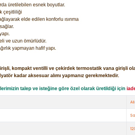
rda üretilebilen esnek boyutlar.
çeşitliliği
ağlayarak elde edilen konforlu ısınma
sağlar.
yapı.
eli ve uzun ömürlüdür.
ğırlık yapmayan hafif yapı.
i, kompakt ventilli ve çekirdek termostatik vana girişli olar
dyatör kadar aksesuar alımı yapmanız gerekmektedir.
rimizin talep ve isteğine göre özel olarak üretildiği için
iad
Al
Sa
12