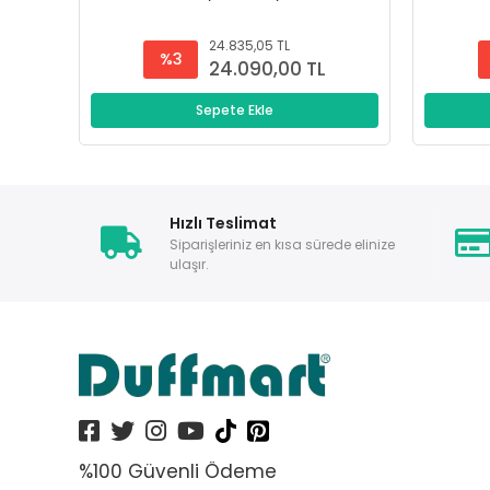
24.835,05 TL
%3
24.090,00 TL
Sepete Ekle
Hızlı Teslimat
Siparişleriniz en kısa sürede elinize
ulaşır.
%100 Güvenli Ödeme