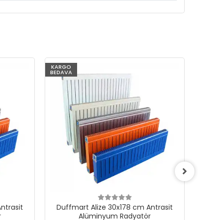
KARGO
KARG
BEDAVA
BEDAV
ntrasit
Duffmart Alize 30x178 cm Antrasit
Duf
r
Alüminyum Radyatör