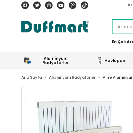
Hız
En Çok Ar
Alüminyum
Havlupan
Radyatörler
Ana Sayfa
Alüminyum Radyatörler
Alize Alüminyu