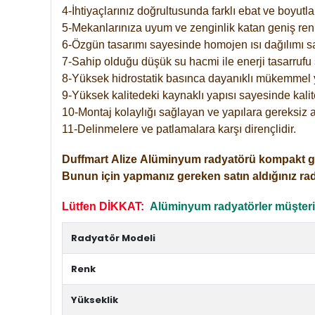
4-İhtiyaçlarınız doğrultusunda farklı ebat ve boyutla
5-Mekanlarınıza uyum ve zenginlik katan geniş renk 
6-Özgün tasarımı sayesinde homojen ısı dağılımı s
7-Sahip olduğu düşük su hacmi ile enerji tasarrufu 
8-Yüksek hidrostatik basınca dayanıklı mükemmel 
9-Yüksek kalitedeki kaynaklı yapısı sayesinde kalit
10-Montaj kolaylığı sağlayan ve yapılara gereksiz a
11-Delinmelere ve patlamalara karşı dirençlidir.
Duffmart
Alize
Alüminyum radyatörü kompakt girişl
Bunun için yapmanız gereken satın aldığınız ra
Lütfen DİKKAT:
Alüminyum radyatörler müşterile
Radyatör Modeli
Renk
Yükseklik