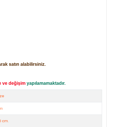
ak satın alabilirsiniz.
e ve değişim
yapılamamaktadır.
ize
rı
0 cm.