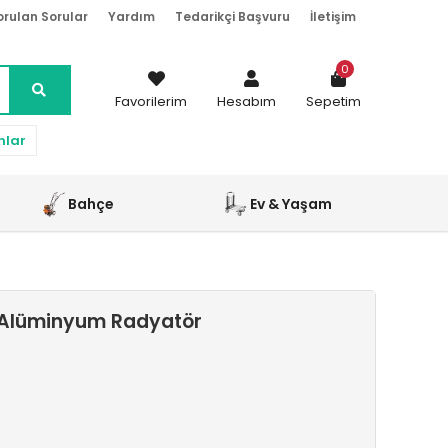
orulan Sorular
Yardım
Tedarikçi Başvuru
İletişim
0
Favorilerim
Hesabım
Sepetim
nlar
Bahçe
Ev & Yaşam
ı Alüminyum Radyatör