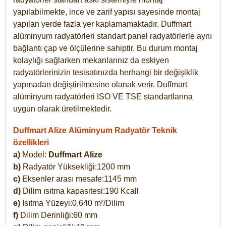
yapılabilmekte, ince ve zarif yapısı sayesinde montaj
yapılan yerde fazla yer kaplamamaktadır. Duffmart
alüminyum radyatörleri standart panel radyatörlerle aynı
bağlantı çap ve ölçülerine sahiptir. Bu durum montaj
kolaylığı sağlarken mekanlarınız da eskiyen
radyatörlerinizin tesisatınızda herhangi bir değişiklik
yapmadan değiştirilmesine olanak verir. Duffmart
alüminyum radyatörleri ISO VE TSE standartlarına
uygun olarak üretilmektedir.
Duffmart Alize Alüminyum Radyatör Teknik
özellikleri
a)
Model:
Duffmart
Alize
b)
Radyatör Yüksekliği:1200 mm
c)
Eksenler arası mesafe:1145 mm
d)
Dilim ısıtma kapasitesi:190 Kcall
e)
Isıtma Yüzeyi:0,640 m²/Dilim
f)
Dilim Derinliği:60 mm