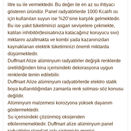
litre su ile vermektedir. Bu değer ile en az su ihtiyacı
gösteren üründür. Panel radyatörlerde 1000 Kcal/h ısı
için kullanılan suyun ise %20’sine karşılık gelmektedir.
Bu ise yakıt tüketiminizi asgari seviyelere çekmekte,
katılan inhibitör(tesisatınıza katacağınız koruyucu sıvı)
miktarını azaltmakta ve kombi yada kazanınızdan
kaynaklanan elektrik tüketiminizi önemli miktarda
düşürmektedir.
Duffmart Alize alüminyum radyatörler değişik renklerde
üretildiğinden bina içerisindeki dekorasyona uygun
renklerde temin edilebilir.
Duffmart
Alize
alüminyum radyatörlerde elektro statik
boya kullanıldığından zamanla renk solması söz konusu
değildir.
Alüminyum malzemesi korozyona yüksek dayanım
göstermektedir.
Su içerisindeki çözünmüş oksijenden
etkilenmemektedir. Duffmart alize alüminyum panel
radyatörler standart askı sistemiyle montaj