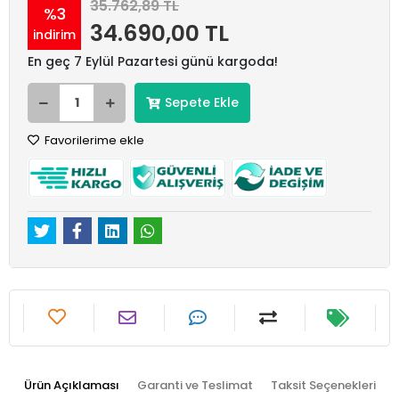
35.762,89 TL
%3
34.690,00 TL
indirim
En geç 7 Eylül Pazartesi günü kargoda!
Sepete Ekle
Favorilerime ekle
Ürün Açıklaması
Garanti ve Teslimat
Taksit Seçenekleri