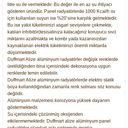
litre su ile vermektedir. Bu değer ile en az su ihtiyacı
gösteren üründür. Panel radyatörlerde 1000 Kcal/h ısı
için kullanılan suyun ise %20’sine karşılık gelmektedir.
Bu ise yakıt tüketiminizi asgari seviyelere çekmekte,
katılan inhibitör(tesisatınıza katacağınız koruyucu sıvı)
miktarını azaltmakta ve kombi yada kazanınızdan
kaynaklanan elektrik tüketiminizi önemli miktarda
düşürmektedir.
Duffmart Alize alüminyum radyatörler değişik renklerde
üretildiğinden bina içerisindeki dekorasyona uygun
renklerde temin edilebilir.
Duffmart
Alize
alüminyum radyatörlerde elektro statik
boya kullanıldığından zamanla renk solması söz konusu
değildir.
Alüminyum malzemesi korozyona yüksek dayanım
göstermektedir.
Su içerisindeki çözünmüş oksijenden
etkilenmemektedir. Duffmart alize alüminyum panel
radyatörler standart askı sistemiyle montaj