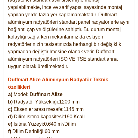
yapılabilmekte, ince ve zarif yapısı sayesinde montaj
yapılan yerde fazla yer kaplamamaktadır. Duffmart
alüminyum radyatörleri standart panel radyatörlerle aynı
bağlantı çap ve ölçülerine sahiptir. Bu durum montaj
kolaylığı sağlarken mekanlarınız da eskiyen
radyatörlerinizin tesisatınızda herhangi bir değişiklik
yapmadan değiştirilmesine olanak verir. Duffmart
alüminyum radyatörleri ISO VE TSE standartlarına
uygun olarak üretilmektedir.
Duffmart Alize Alüminyum Radyatör Teknik
özellikleri
a)
Model:
Duffmart
Alize
b)
Radyatör Yüksekliği:1200 mm
c)
Eksenler arası mesafe:1145 mm
d)
Dilim ısıtma kapasitesi:190 Kcall
e)
Isıtma Yüzeyi:0,640 m²/Dilim
f)
Dilim Derinliği:60 mm