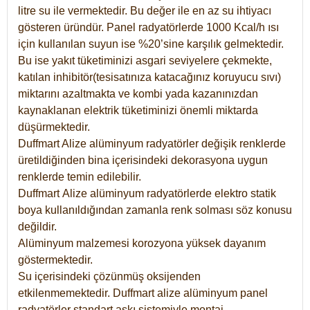
litre su ile vermektedir. Bu değer ile en az su ihtiyacı
gösteren üründür. Panel radyatörlerde 1000 Kcal/h ısı
için kullanılan suyun ise %20’sine karşılık gelmektedir.
Bu ise yakıt tüketiminizi asgari seviyelere çekmekte,
katılan inhibitör(tesisatınıza katacağınız koruyucu sıvı)
miktarını azaltmakta ve kombi yada kazanınızdan
kaynaklanan elektrik tüketiminizi önemli miktarda
düşürmektedir.
Duffmart Alize alüminyum radyatörler değişik renklerde
üretildiğinden bina içerisindeki dekorasyona uygun
renklerde temin edilebilir.
Duffmart
Alize
alüminyum radyatörlerde elektro statik
boya kullanıldığından zamanla renk solması söz konusu
değildir.
Alüminyum malzemesi korozyona yüksek dayanım
göstermektedir.
Su içerisindeki çözünmüş oksijenden
etkilenmemektedir. Duffmart alize alüminyum panel
radyatörler standart askı sistemiyle montaj