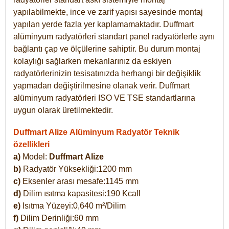
yapılabilmekte, ince ve zarif yapısı sayesinde montaj
yapılan yerde fazla yer kaplamamaktadır. Duffmart
alüminyum radyatörleri standart panel radyatörlerle aynı
bağlantı çap ve ölçülerine sahiptir. Bu durum montaj
kolaylığı sağlarken mekanlarınız da eskiyen
radyatörlerinizin tesisatınızda herhangi bir değişiklik
yapmadan değiştirilmesine olanak verir. Duffmart
alüminyum radyatörleri ISO VE TSE standartlarına
uygun olarak üretilmektedir.
Duffmart Alize Alüminyum Radyatör Teknik
özellikleri
a)
Model:
Duffmart
Alize
b)
Radyatör Yüksekliği:1200 mm
c)
Eksenler arası mesafe:1145 mm
d)
Dilim ısıtma kapasitesi:190 Kcall
e)
Isıtma Yüzeyi:0,640 m²/Dilim
f)
Dilim Derinliği:60 mm