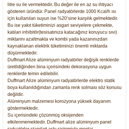
litre su ile vermektedir. Bu değer ile en az su ihtiyacı
gösteren üründür. Panel radyatörlerde 1000 Kcal/h ısı
için kullanılan suyun ise %20’sine karşılık gelmektedir.
Bu ise yakıt tüketiminizi asgari seviyelere çekmekte,
katılan inhibitör(tesisatınıza katacağınız koruyucu sıvı)
miktarını azaltmakta ve kombi yada kazanınızdan
kaynaklanan elektrik tüketiminizi önemli miktarda
düşürmektedir.
Duffmart Alize alüminyum radyatörler değişik renklerde
üretildiğinden bina içerisindeki dekorasyona uygun
renklerde temin edilebilir.
Duffmart
Alize
alüminyum radyatörlerde elektro statik
boya kullanıldığından zamanla renk solması söz konusu
değildir.
Alüminyum malzemesi korozyona yüksek dayanım
göstermektedir.
Su içerisindeki çözünmüş oksijenden
etkilenmemektedir. Duffmart alize alüminyum panel
radyatörler standart askı sistemiyle montaj