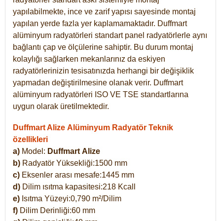
yapılabilmekte, ince ve zarif yapısı sayesinde montaj
yapılan yerde fazla yer kaplamamaktadır. Duffmart
alüminyum radyatörleri standart panel radyatörlerle aynı
bağlantı çap ve ölçülerine sahiptir. Bu durum montaj
kolaylığı sağlarken mekanlarınız da eskiyen
radyatörlerinizin tesisatınızda herhangi bir değişiklik
yapmadan değiştirilmesine olanak verir. Duffmart
alüminyum radyatörleri ISO VE TSE standartlarına
uygun olarak üretilmektedir.
Duffmart Alize Alüminyum Radyatör Teknik
özellikleri
a)
Model:
Duffmart
Alize
b)
Radyatör Yüksekliği:1500 mm
c)
Eksenler arası mesafe:1445 mm
d)
Dilim ısıtma kapasitesi:218 Kcall
e)
Isıtma Yüzeyi:0,790 m²/Dilim
f)
Dilim Derinliği:60 mm