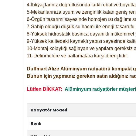
4-İhtiyaçlarınız doğrultusunda farklı ebat ve boyutla
5-Mekanlarınıza uyum ve zenginlik katan geniş renk 
6-Özgün tasarımı sayesinde homojen ısı dağılımı s
7-Sahip olduğu düşük su hacmi ile enerji tasarrufu 
8-Yüksek hidrostatik basınca dayanıklı mükemmel 
9-Yüksek kalitedeki kaynaklı yapısı sayesinde kalit
10-Montaj kolaylığı sağlayan ve yapılara gereksiz a
11-Delinmelere ve patlamalara karşı dirençlidir.
Duffmart
Alize
Alüminyum radyatörü kompakt girişl
Bunun için yapmanız gereken satın aldığınız ra
Lütfen DİKKAT:
Alüminyum radyatörler müşterile
Radyatör Modeli
Renk