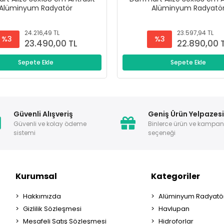
Alüminyum Radyatör
Alüminyum Radyatö
24.216,49 TL
23.597,94 TL
%3
%3
23.490,00 TL
22.890,00 
Sepete Ekle
Sepete Ekle
Güvenli Alışveriş
Geniş Ürün Yelpazes
Güvenli ve kolay ödeme
Binlerce ürün ve kampa
sistemi
seçeneği
Kurumsal
Kategoriler
Hakkımızda
Alüminyum Radyatör
Gizlilik Sözleşmesi
Havlupan
Mesafeli Satış Sözleşmesi
Hidroforlar