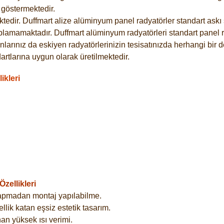
göstermektedir.
dir. Duffmart alize alüminyum panel radyatörler standart askı s
plamamaktadır. Duffmart alüminyum radyatörleri standart panel ra
larınız da eskiyen radyatörlerinizin tesisatınızda herhangi bir d
tlarına uygun olarak üretilmektedir.
ikleri
zellikleri
yapmadan montaj yapılabilme.
lik katan eşsiz estetik tasarım.
an yüksek ısı verimi.