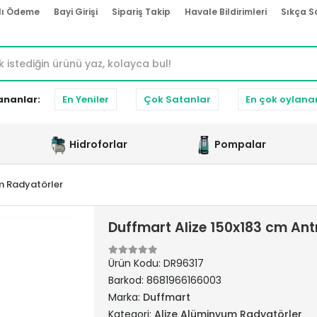
lı Ödeme
Bayi Girişi
Sipariş Takip
Havale Bildirimleri
Sıkça S
ananlar:
En Yeniler
Çok Satanlar
En çok oylana
Hidroforlar
Pompalar
m Radyatörler
Duffmart Alize 150x183 cm An
Ürün Kodu:
DR96317
Barkod:
8681966166003
Marka:
Duffmart
Kategori:
Alize Alüminyum Radyatörler