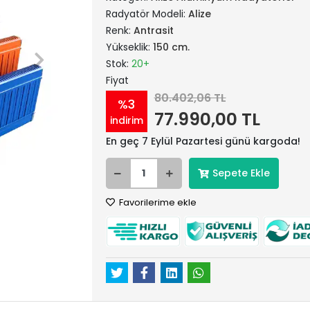
Radyatör Modeli:
Alize
Renk:
Antrasit
Yükseklik:
150 cm.
Stok:
20+
Fiyat
80.402,06 TL
%3
77.990,00 TL
indirim
En geç 7 Eylül Pazartesi günü kargoda!
Sepete Ekle
Favorilerime ekle