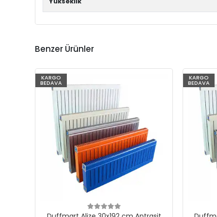
Yükseklik
Benzer Ürünler
KARGO
KARGO
BEDAVA
BEDAVA
Duffmart Alize 30x192 cm Antrasit
Duffma