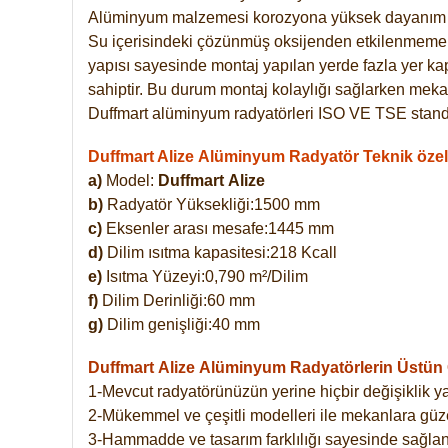
Alüminyum malzemesi korozyona yüksek dayanım 
Su içerisindeki çözünmüş oksijenden etkilenmemekte
yapısı sayesinde montaj yapılan yerde fazla yer ka
sahiptir. Bu durum montaj kolaylığı sağlarken mekan
Duffmart alüminyum radyatörleri ISO VE TSE standar
Duffmart Alize Alüminyum Radyatör Teknik özell
a)
Model:
Duffmart
Alize
b)
Radyatör Yüksekliği:1500 mm
c)
Eksenler arası mesafe:1445 mm
d)
Dilim ısıtma kapasitesi:218 Kcall
e)
Isıtma Yüzeyi:0,790 m²/Dilim
f)
Dilim Derinliği:60 mm
g)
Dilim genişliği:40 mm
Duffmart Alize
Alüminyum Radyatörlerin Üstün Ö
1-Mevcut radyatörünüzün yerine hiçbir değişiklik 
2-Mükemmel ve çeşitli modelleri ile mekanlara güzel
3-Hammadde ve tasarım farklılığı sayesinde sağlan