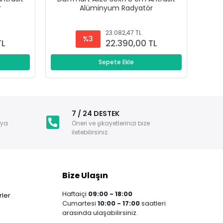
r
Alüminyum Radyatör
23.082,47 TL
%3
TL
22.390,00 TL
Sepete Ekle
i
7 / 24 DESTEK
nya
Öneri ve şikayetlerinizi bize
iletebilirsiniz.
Bize Ulaşın
Haftaiçi
09:00 - 18:00
ler
Cumartesi
10:00 - 17:00
saatleri
arasında ulaşabilirsiniz.