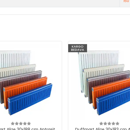
150
KARGO
BEDAVA
rt Alize 30x188 cm Antrasit
Duffmart Alize 30x183 cm A