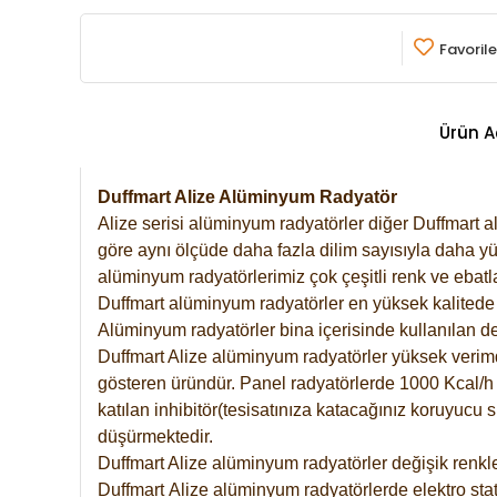
Favorile
Ürün A
Duffmart Alize Alüminyum Radyatör
Alize serisi alüminyum radyatörler diğer Duffmart a
göre aynı ölçüde daha fazla dilim sayısıyla daha yü
alüminyum radyatörlerimiz çok çeşitli renk ve ebatla
Duffmart alüminyum radyatörler en yüksek kalitede 
Alüminyum radyatörler bina içerisinde kullanılan de
Duffmart Alize alüminyum radyatörler yüksek verimde 
gösteren üründür. Panel radyatörlerde 1000 Kcal/h ı
katılan inhibitör(tesisatınıza katacağınız koruyucu
düşürmektedir.
Duffmart Alize alüminyum radyatörler değişik renkle
Duffmart
Alize
alüminyum radyatörlerde elektro stat