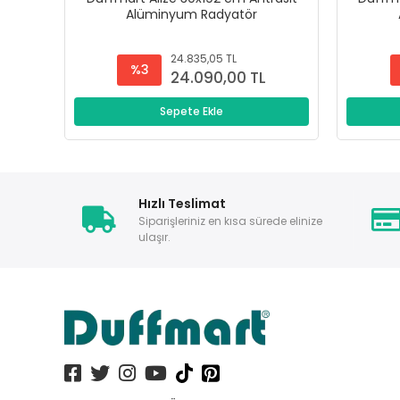
Alüminyum Radyatör
24.835,05 TL
%3
24.090,00 TL
Sepete Ekle
Hızlı Teslimat
Siparişleriniz en kısa sürede elinize
ulaşır.