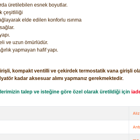
rda üretilebilen esnek boyutlar.
çeşitliliği
ağlayarak elde edilen konforlu ısınma
sağlar.
yapı.
eli ve uzun ömürlüdür.
ğırlık yapmayan hafif yapı.
i, kompakt ventilli ve çekirdek termostatik vana girişli olar
dyatör kadar aksesuar alımı yapmanız gerekmektedir.
rimizin talep ve isteğine göre özel olarak üretildiği için
iad
Ali
Ant