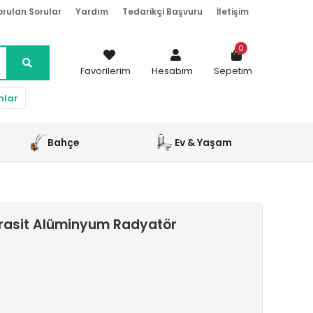
orulan Sorular
Yardım
Tedarikçi Başvuru
İletişim
0
Favorilerim
Hesabım
Sepetim
nlar
Bahçe
Ev & Yaşam
trasit Alüminyum Radyatör