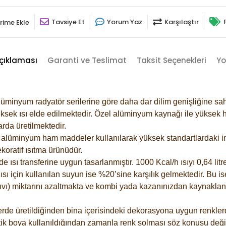
Tavsiye Et
Yorum Yaz
Karşılaştır
rime Ekle
çıklaması
Garanti ve Teslimat
Taksit Seçenekleri
Yo
lüminyum radyatör serilerine göre daha dar dilim genişliğine sah
ksek ısı elde edilmektedir. Özel alüminyum kaynağı ile yüksek hi
rda üretilmektedir.
alüminyum ham maddeler kullanılarak yüksek standartlardaki imal
koratif ısıtma ürünüdür.
ısı transferine uygun tasarlanmıştır. 1000 Kcal/h ısıyı 0,64 litre
sı için kullanılan suyun ise %20’sine karşılık gelmektedir. Bu is
 sıvı) miktarını azaltmakta ve kombi yada kazanınızdan kaynaklan
rde üretildiğinden bina içerisindeki dekorasyona uygun renklerde
ik boya kullanıldığından zamanla renk solması söz konusu değil