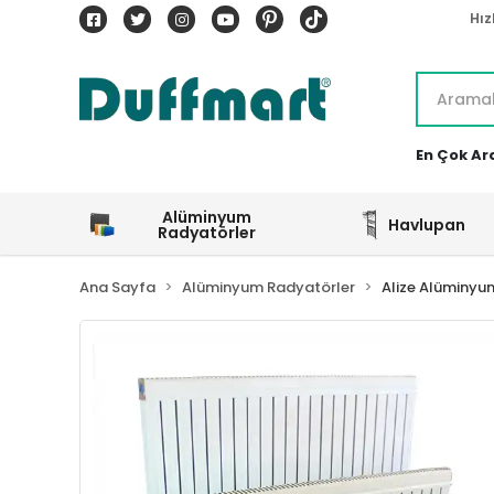
Hız
En Çok Ar
Alüminyum
Havlupan
Radyatörler
Ana Sayfa
Alüminyum Radyatörler
Alize Alüminyu