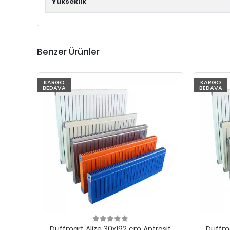
Yükseklik
Benzer Ürünler
KARGO
KARGO
BEDAVA
BEDAVA
Duffmart Alize 30x192 cm Antrasit
Duffma