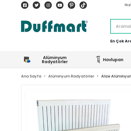
Hız
En Çok Ar
Alüminyum
Havlupan
Radyatörler
Ana Sayfa
Alüminyum Radyatörler
Alize Alüminyu