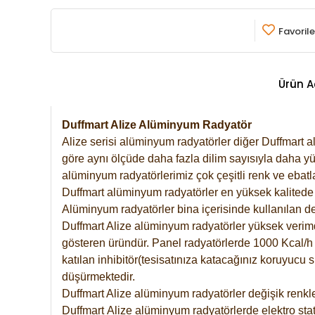
Favorile
Ürün A
Duffmart Alize Alüminyum Radyatör
Alize serisi alüminyum radyatörler diğer Duffmart a
göre aynı ölçüde daha fazla dilim sayısıyla daha yü
alüminyum radyatörlerimiz çok çeşitli renk ve ebatla
Duffmart alüminyum radyatörler en yüksek kalitede 
Alüminyum radyatörler bina içerisinde kullanılan de
Duffmart Alize alüminyum radyatörler yüksek verimde 
gösteren üründür. Panel radyatörlerde 1000 Kcal/h ı
katılan inhibitör(tesisatınıza katacağınız koruyucu
düşürmektedir.
Duffmart Alize alüminyum radyatörler değişik renkle
Duffmart
Alize
alüminyum radyatörlerde elektro stat