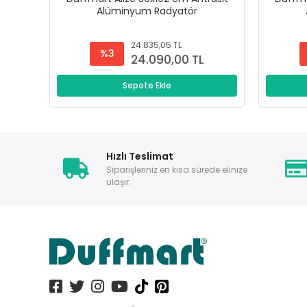
Alüminyum Radyatör
24.835,05 TL
%3
24.090,00 TL
Sepete Ekle
Hızlı Teslimat
Siparişleriniz en kısa sürede elinize
ulaşır.