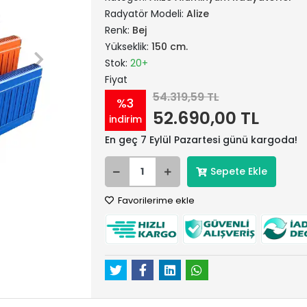
Radyatör Modeli:
Alize
Renk:
Bej
Yükseklik:
150 cm.
Stok:
20+
Fiyat
54.319,59 TL
%3
52.690,00 TL
indirim
En geç 7 Eylül Pazartesi günü kargoda!
Sepete Ekle
Favorilerime ekle