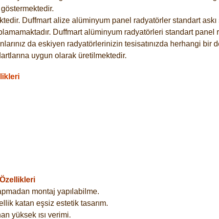
göstermektedir.
dir. Duffmart alize alüminyum panel radyatörler standart askı s
plamamaktadır. Duffmart alüminyum radyatörleri standart panel ra
larınız da eskiyen radyatörlerinizin tesisatınızda herhangi bir d
tlarına uygun olarak üretilmektedir.
ikleri
zellikleri
yapmadan montaj yapılabilme.
lik katan eşsiz estetik tasarım.
an yüksek ısı verimi.