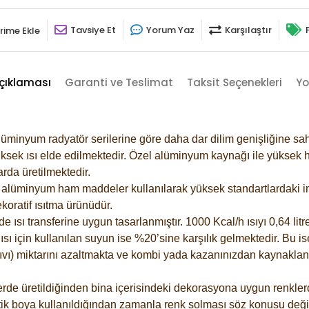
Tavsiye Et
Yorum Yaz
Karşılaştır
rime Ekle
çıklaması
Garanti ve Teslimat
Taksit Seçenekleri
Yo
lüminyum radyatör serilerine göre daha dar dilim genişliğine sah
ksek ısı elde edilmektedir. Özel alüminyum kaynağı ile yüksek hi
rda üretilmektedir.
alüminyum ham maddeler kullanılarak yüksek standartlardaki imal
koratif ısıtma ürünüdür.
ısı transferine uygun tasarlanmıştır. 1000 Kcal/h ısıyı 0,64 litre
sı için kullanılan suyun ise %20’sine karşılık gelmektedir. Bu is
 sıvı) miktarını azaltmakta ve kombi yada kazanınızdan kaynaklan
rde üretildiğinden bina içerisindeki dekorasyona uygun renklerde
ik boya kullanıldığından zamanla renk solması söz konusu değil