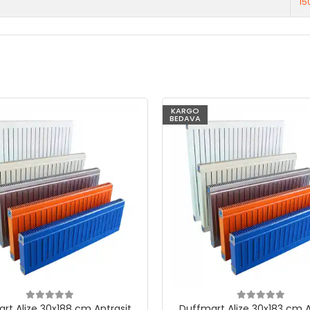
15
KARGO
BEDAVA
rt Alize 30x188 cm Antrasit
Duffmart Alize 30x183 cm A