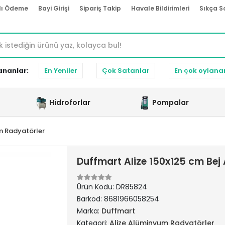
lı Ödeme
Bayi Girişi
Sipariş Takip
Havale Bildirimleri
Sıkça S
ananlar:
En Yeniler
Çok Satanlar
En çok oylana
Hidroforlar
Pompalar
m Radyatörler
Duffmart Alize 150x125 cm Be
Ürün Kodu:
DR85824
Barkod:
8681966058254
Marka:
Duffmart
Kategori:
Alize Alüminyum Radyatörler