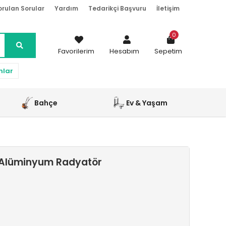
orulan Sorular
Yardım
Tedarikçi Başvuru
İletişim
0
Favorilerim
Hesabım
Sepetim
nlar
Bahçe
Ev & Yaşam
j Alüminyum Radyatör