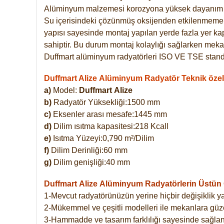
Alüminyum malzemesi korozyona yüksek dayanım 
Su içerisindeki çözünmüş oksijenden etkilenmemekte
yapısı sayesinde montaj yapılan yerde fazla yer ka
sahiptir. Bu durum montaj kolaylığı sağlarken mekan
Duffmart alüminyum radyatörleri ISO VE TSE standar
Duffmart Alize Alüminyum Radyatör Teknik özell
a)
Model:
Duffmart
Alize
b)
Radyatör Yüksekliği:1500 mm
c)
Eksenler arası mesafe:1445 mm
d)
Dilim ısıtma kapasitesi:218 Kcall
e)
Isıtma Yüzeyi:0,790 m²/Dilim
f)
Dilim Derinliği:60 mm
g)
Dilim genişliği:40 mm
Duffmart Alize
Alüminyum Radyatörlerin Üstün Ö
1-Mevcut radyatörünüzün yerine hiçbir değişiklik 
2-Mükemmel ve çeşitli modelleri ile mekanlara güzel
3-Hammadde ve tasarım farklılığı sayesinde sağlan