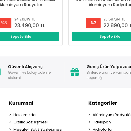
Alüminyum Radyatör
Alüminyum Radyatö
24.216,49 TL
23.597,94 TL
%3
%3
23.490,00 TL
22.890,00 
Sepete Ekle
Sepete Ekle
Güvenli Alışveriş
Geniş Ürün Yelpazes
Güvenli ve kolay ödeme
Binlerce ürün ve kampa
sistemi
seçeneği
Kurumsal
Kategoriler
Hakkımızda
Alüminyum Radyatör
Gizlilik Sözleşmesi
Havlupan
Mesafeli Satış Sözleşmesi
Hidroforlar