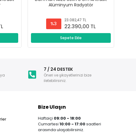
r
Alüminyum Radyatör
23.082,47 TL
%3
TL
22.390,00 TL
Sepete Ekle
i
7 / 24 DESTEK
nya
Öneri ve şikayetlerinizi bize
iletebilirsiniz.
Bize Ulaşın
Haftaiçi
09:00 - 18:00
ler
Cumartesi
10:00 - 17:00
saatleri
arasında ulaşabilirsiniz.