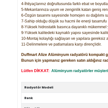
4-İhtiyaçlarınız doğrultusunda farklı ebat ve boyutla
5-Mekanlarınıza uyum ve zenginlik katan geniş renk 
6-Özgün tasarımı sayesinde homojen ısı dağılımı s
7-Sahip olduğu düşük su hacmi ile enerji tasarrufu 
8-Yüksek hidrostatik basınca dayanıklı mükemmel 
9-Yüksek kalitedeki kaynaklı yapısı sayesinde kalit
10-Montaj kolaylığı sağlayan ve yapılara gereksiz a
11-Delinmelere ve patlamalara karşı dirençlidir.
Duffmart
Alize
Alüminyum radyatörü kompakt girişl
Bunun için yapmanız gereken satın aldığınız ra
Lütfen DİKKAT:
Alüminyum radyatörler müşterile
Radyatör Modeli
Renk