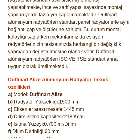
yapılabilmekte, ince ve zarif yapısı sayesinde montaj
yapılan yerde fazla yer kaplamamaktadır. Duffmart
alüminyum radyatörleri standart panel radyatörlerle aynı
bağlantı çap ve ölçülerine sahiptir. Bu durum montaj
kolaylığı sağlarken mekanlarınız da eskiyen
radyatörlerinizin tesisatınızda herhangi bir değişiklik
yapmadan değiştirilmesine olanak verir. Duffmart
alüminyum radyatörleri ISO VE TSE standartlarına
uygun olarak üretilmektedir.
Duffmart Alize Alüminyum Radyatör Teknik
özellikleri
a)
Model:
Duffmart
Alize
b)
Radyatör Yüksekliği:1500 mm
c)
Eksenler arası mesafe:1445 mm
d)
Dilim ısıtma kapasitesi:218 Kcall
e)
Isıtma Yüzeyi:0,790 m²/Dilim
f)
Dilim Derinliği:60 mm