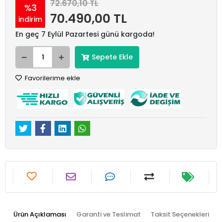
72.670,10 TL
%3
70.490,00 TL
indirim
En geç 7 Eylül Pazartesi günü kargoda!
Sepete Ekle
Favorilerime ekle
Ürün Açıklaması
Garanti ve Teslimat
Taksit Seçenekleri