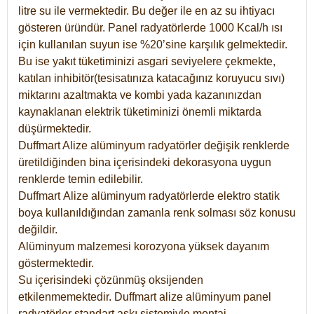
litre su ile vermektedir. Bu değer ile en az su ihtiyacı
gösteren üründür. Panel radyatörlerde 1000 Kcal/h ısı
için kullanılan suyun ise %20’sine karşılık gelmektedir.
Bu ise yakıt tüketiminizi asgari seviyelere çekmekte,
katılan inhibitör(tesisatınıza katacağınız koruyucu sıvı)
miktarını azaltmakta ve kombi yada kazanınızdan
kaynaklanan elektrik tüketiminizi önemli miktarda
düşürmektedir.
Duffmart Alize alüminyum radyatörler değişik renklerde
üretildiğinden bina içerisindeki dekorasyona uygun
renklerde temin edilebilir.
Duffmart
Alize
alüminyum radyatörlerde elektro statik
boya kullanıldığından zamanla renk solması söz konusu
değildir.
Alüminyum malzemesi korozyona yüksek dayanım
göstermektedir.
Su içerisindeki çözünmüş oksijenden
etkilenmemektedir. Duffmart alize alüminyum panel
radyatörler standart askı sistemiyle montaj