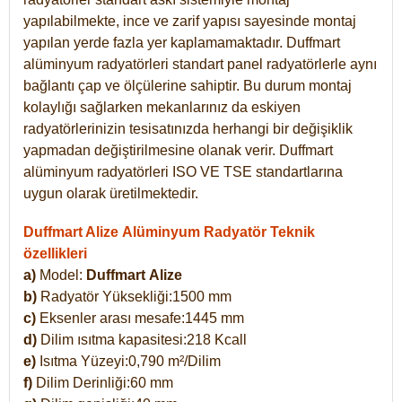
yapılabilmekte, ince ve zarif yapısı sayesinde montaj
yapılan yerde fazla yer kaplamamaktadır. Duffmart
alüminyum radyatörleri standart panel radyatörlerle aynı
bağlantı çap ve ölçülerine sahiptir. Bu durum montaj
kolaylığı sağlarken mekanlarınız da eskiyen
radyatörlerinizin tesisatınızda herhangi bir değişiklik
yapmadan değiştirilmesine olanak verir. Duffmart
alüminyum radyatörleri ISO VE TSE standartlarına
uygun olarak üretilmektedir.
Duffmart Alize Alüminyum Radyatör Teknik
özellikleri
a)
Model:
Duffmart
Alize
b)
Radyatör Yüksekliği:1500 mm
c)
Eksenler arası mesafe:1445 mm
d)
Dilim ısıtma kapasitesi:218 Kcall
e)
Isıtma Yüzeyi:0,790 m²/Dilim
f)
Dilim Derinliği:60 mm