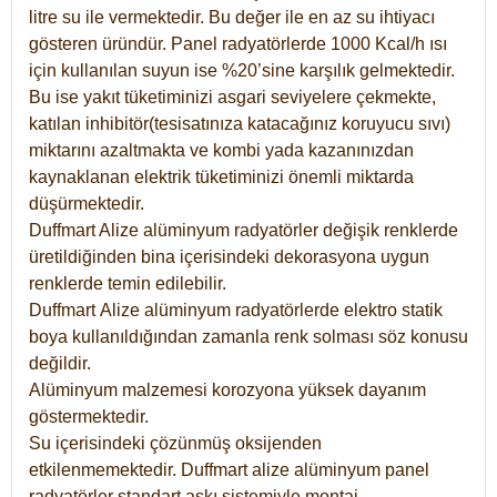
litre su ile vermektedir. Bu değer ile en az su ihtiyacı
gösteren üründür. Panel radyatörlerde 1000 Kcal/h ısı
için kullanılan suyun ise %20’sine karşılık gelmektedir.
Bu ise yakıt tüketiminizi asgari seviyelere çekmekte,
katılan inhibitör(tesisatınıza katacağınız koruyucu sıvı)
miktarını azaltmakta ve kombi yada kazanınızdan
kaynaklanan elektrik tüketiminizi önemli miktarda
düşürmektedir.
Duffmart Alize alüminyum radyatörler değişik renklerde
üretildiğinden bina içerisindeki dekorasyona uygun
renklerde temin edilebilir.
Duffmart
Alize
alüminyum radyatörlerde elektro statik
boya kullanıldığından zamanla renk solması söz konusu
değildir.
Alüminyum malzemesi korozyona yüksek dayanım
göstermektedir.
Su içerisindeki çözünmüş oksijenden
etkilenmemektedir. Duffmart alize alüminyum panel
radyatörler standart askı sistemiyle montaj