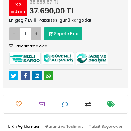
38.855,67 TL
%3
37.690,00 TL
indirim
En geç 7 Eylül Pazartesi günü kargoda!
Sepete Ekle
Favorilerime ekle
Ürün Açıklaması
Garanti ve Teslimat
Taksit Seçenekleri