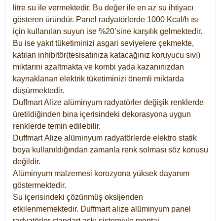
litre su ile vermektedir. Bu değer ile en az su ihtiyacı
gösteren üründür. Panel radyatörlerde 1000 Kcal/h ısı
için kullanılan suyun ise %20’sine karşılık gelmektedir.
Bu ise yakıt tüketiminizi asgari seviyelere çekmekte,
katılan inhibitör(tesisatınıza katacağınız koruyucu sıvı)
miktarını azaltmakta ve kombi yada kazanınızdan
kaynaklanan elektrik tüketiminizi önemli miktarda
düşürmektedir.
Duffmart Alize alüminyum radyatörler değişik renklerde
üretildiğinden bina içerisindeki dekorasyona uygun
renklerde temin edilebilir.
Duffmart
Alize
alüminyum radyatörlerde elektro statik
boya kullanıldığından zamanla renk solması söz konusu
değildir.
Alüminyum malzemesi korozyona yüksek dayanım
göstermektedir.
Su içerisindeki çözünmüş oksijenden
etkilenmemektedir. Duffmart alize alüminyum panel
radyatörler standart askı sistemiyle montaj