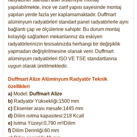
yapılabilmekte, ince ve zarif yapısı sayesinde montaj
yapılan yerde fazla yer kaplamamaktadır. Duffmart
alüminyum radyatörleri standart panel radyatörlerle aynı
bağlantı çap ve ölçülerine sahiptir. Bu durum montaj
kolaylığı sağlarken mekanlarınız da eskiyen
radyatörlerinizin tesisatınızda herhangi bir değişiklik
yapmadan değiştirilmesine olanak verir. Duffmart
alüminyum radyatörleri ISO VE TSE standartlarına
uygun olarak üretilmektedir.
Duffmart Alize Alüminyum Radyatör Teknik
özellikleri
a)
Model:
Duffmart
Alize
b)
Radyatör Yüksekliği:1500 mm
c)
Eksenler arası mesafe:1445 mm
d)
Dilim ısıtma kapasitesi:218 Kcall
e)
Isıtma Yüzeyi:0,790 m²/Dilim
f)
Dilim Derinliği:60 mm