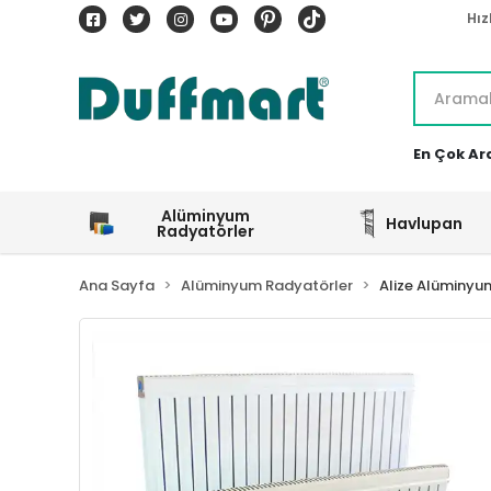
Hız
En Çok Ar
Alüminyum
Havlupan
Radyatörler
Ana Sayfa
Alüminyum Radyatörler
Alize Alüminyu