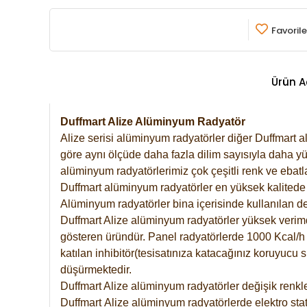
Favorile
Ürün A
Duffmart Alize Alüminyum Radyatör
Alize serisi alüminyum radyatörler diğer Duffmart a
göre aynı ölçüde daha fazla dilim sayısıyla daha yü
alüminyum radyatörlerimiz çok çeşitli renk ve ebatla
Duffmart alüminyum radyatörler en yüksek kalitede 
Alüminyum radyatörler bina içerisinde kullanılan de
Duffmart Alize alüminyum radyatörler yüksek verimde 
gösteren üründür. Panel radyatörlerde 1000 Kcal/h ı
katılan inhibitör(tesisatınıza katacağınız koruyucu
düşürmektedir.
Duffmart Alize alüminyum radyatörler değişik renkle
Duffmart
Alize
alüminyum radyatörlerde elektro stat