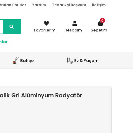
orulan Sorular
Yardım
Tedarikçi Başvuru
İletişim
0
Favorilerim
Hesabım
Sepetim
nlar
Bahçe
Ev & Yaşam
talik Gri Alüminyum Radyatör