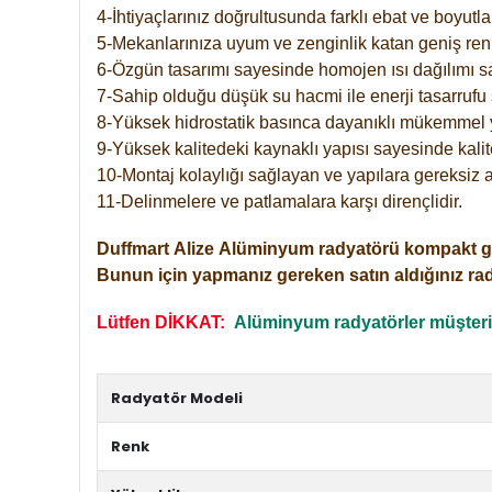
4-İhtiyaçlarınız doğrultusunda farklı ebat ve boyutla
5-Mekanlarınıza uyum ve zenginlik katan geniş renk 
6-Özgün tasarımı sayesinde homojen ısı dağılımı s
7-Sahip olduğu düşük su hacmi ile enerji tasarrufu 
8-Yüksek hidrostatik basınca dayanıklı mükemmel 
9-Yüksek kalitedeki kaynaklı yapısı sayesinde kalit
10-Montaj kolaylığı sağlayan ve yapılara gereksiz a
11-Delinmelere ve patlamalara karşı dirençlidir.
Duffmart
Alize
Alüminyum radyatörü kompakt girişl
Bunun için yapmanız gereken satın aldığınız ra
Lütfen DİKKAT:
Alüminyum radyatörler müşterile
Radyatör Modeli
Renk