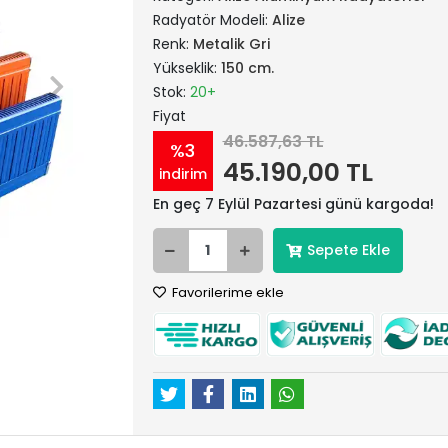
Radyatör Modeli:
Alize
Renk:
Metalik Gri
Yükseklik:
150 cm.
Stok:
20+
Fiyat
46.587,63 TL
%3
45.190,00 TL
indirim
En geç 7 Eylül Pazartesi günü kargoda!
Sepete Ekle
Favorilerime ekle