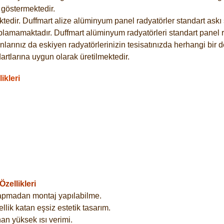
göstermektedir.
dir. Duffmart alize alüminyum panel radyatörler standart askı s
plamamaktadır. Duffmart alüminyum radyatörleri standart panel ra
larınız da eskiyen radyatörlerinizin tesisatınızda herhangi bir d
tlarına uygun olarak üretilmektedir.
ikleri
zellikleri
yapmadan montaj yapılabilme.
lik katan eşsiz estetik tasarım.
an yüksek ısı verimi.