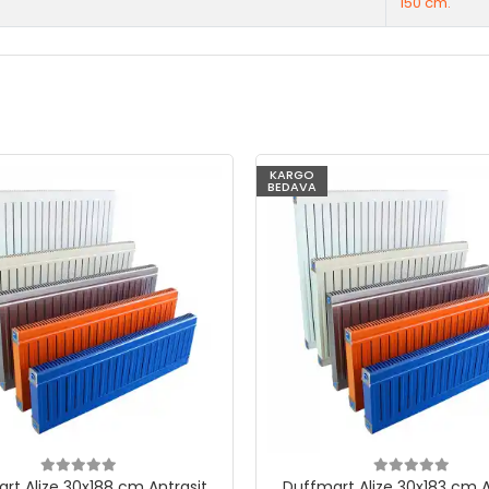
150 cm.
KARGO
BEDAVA
rt Alize 30x188 cm Antrasit
Duffmart Alize 30x183 cm A