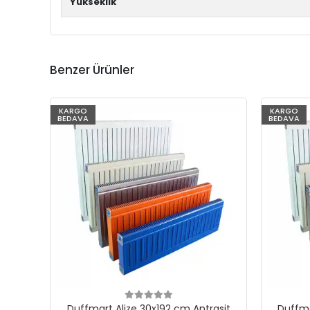
Yükseklik
Benzer Ürünler
KARGO
KARGO
BEDAVA
BEDAVA
Duffmart Alize 30x192 cm Antrasit
Duffma