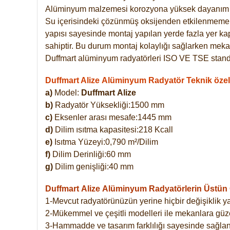
Alüminyum malzemesi korozyona yüksek dayanım 
Su içerisindeki çözünmüş oksijenden etkilenmemekte
yapısı sayesinde montaj yapılan yerde fazla yer ka
sahiptir. Bu durum montaj kolaylığı sağlarken mekan
Duffmart alüminyum radyatörleri ISO VE TSE standar
Duffmart Alize Alüminyum Radyatör Teknik özell
a)
Model:
Duffmart
Alize
b)
Radyatör Yüksekliği:1500 mm
c)
Eksenler arası mesafe:1445 mm
d)
Dilim ısıtma kapasitesi:218 Kcall
e)
Isıtma Yüzeyi:0,790 m²/Dilim
f)
Dilim Derinliği:60 mm
g)
Dilim genişliği:40 mm
Duffmart Alize
Alüminyum Radyatörlerin Üstün Ö
1-Mevcut radyatörünüzün yerine hiçbir değişiklik 
2-Mükemmel ve çeşitli modelleri ile mekanlara güzel
3-Hammadde ve tasarım farklılığı sayesinde sağlan