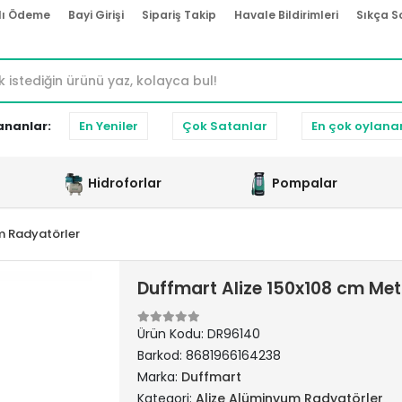
lı Ödeme
Bayi Girişi
Sipariş Takip
Havale Bildirimleri
Sıkça S
ananlar:
En Yeniler
Çok Satanlar
En çok oylana
Hidroforlar
Pompalar
m Radyatörler
Duffmart Alize 150x108 cm Me
Ürün Kodu:
DR96140
Barkod:
8681966164238
Marka:
Duffmart
Kategori:
Alize Alüminyum Radyatörler