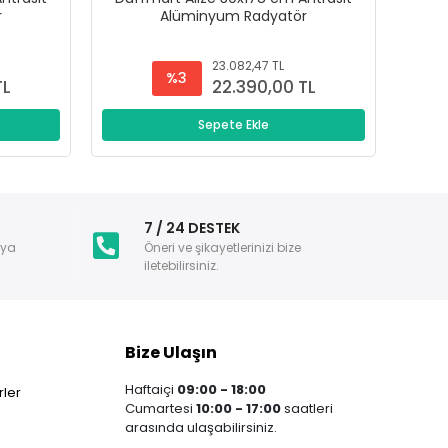
r
Alüminyum Radyatör
23.082,47 TL
%3
TL
22.390,00 TL
Sepete Ekle
i
7 / 24 DESTEK
nya
Öneri ve şikayetlerinizi bize
iletebilirsiniz.
Bize Ulaşın
Haftaiçi
09:00 - 18:00
ler
Cumartesi
10:00 - 17:00
saatleri
arasında ulaşabilirsiniz.