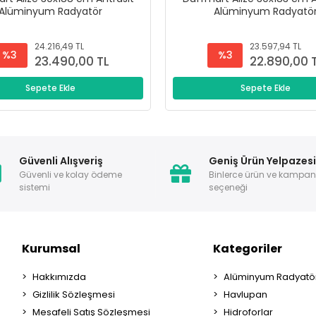
Alüminyum Radyatör
Alüminyum Radyatö
24.216,49 TL
23.597,94 TL
%3
%3
23.490,00 TL
22.890,00 
Sepete Ekle
Sepete Ekle
Güvenli Alışveriş
Geniş Ürün Yelpazes
Güvenli ve kolay ödeme
Binlerce ürün ve kampa
sistemi
seçeneği
Kurumsal
Kategoriler
Hakkımızda
Alüminyum Radyatör
Gizlilik Sözleşmesi
Havlupan
Mesafeli Satış Sözleşmesi
Hidroforlar