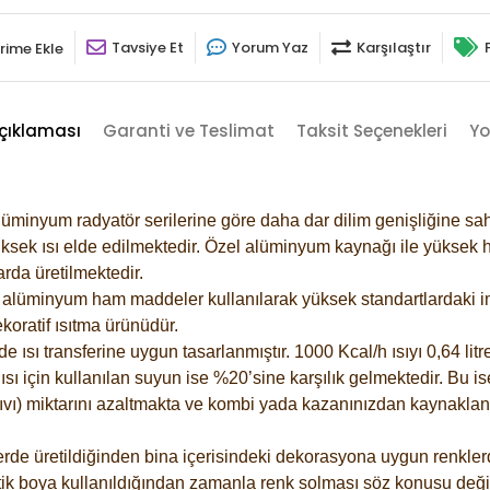
Tavsiye Et
Yorum Yaz
Karşılaştır
rime Ekle
çıklaması
Garanti ve Teslimat
Taksit Seçenekleri
Yo
lüminyum radyatör serilerine göre daha dar dilim genişliğine sah
ksek ısı elde edilmektedir. Özel alüminyum kaynağı ile yüksek hi
rda üretilmektedir.
alüminyum ham maddeler kullanılarak yüksek standartlardaki imal
koratif ısıtma ürünüdür.
ısı transferine uygun tasarlanmıştır. 1000 Kcal/h ısıyı 0,64 litre
sı için kullanılan suyun ise %20’sine karşılık gelmektedir. Bu is
 sıvı) miktarını azaltmakta ve kombi yada kazanınızdan kaynaklan
rde üretildiğinden bina içerisindeki dekorasyona uygun renklerde
ik boya kullanıldığından zamanla renk solması söz konusu değil