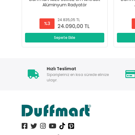
Alüminyum Radyatör
24.835,05 TL
%3
24.090,00 TL
Sepete Ekle
Hızlı Teslimat
Siparişleriniz en kısa sürede elinize
ulaşır.