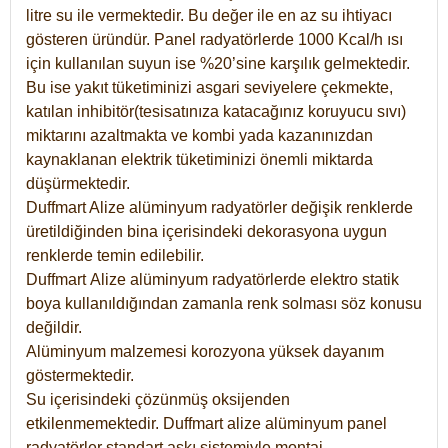
litre su ile vermektedir. Bu değer ile en az su ihtiyacı
gösteren üründür. Panel radyatörlerde 1000 Kcal/h ısı
için kullanılan suyun ise %20’sine karşılık gelmektedir.
Bu ise yakıt tüketiminizi asgari seviyelere çekmekte,
katılan inhibitör(tesisatınıza katacağınız koruyucu sıvı)
miktarını azaltmakta ve kombi yada kazanınızdan
kaynaklanan elektrik tüketiminizi önemli miktarda
düşürmektedir.
Duffmart Alize alüminyum radyatörler değişik renklerde
üretildiğinden bina içerisindeki dekorasyona uygun
renklerde temin edilebilir.
Duffmart
Alize
alüminyum radyatörlerde elektro statik
boya kullanıldığından zamanla renk solması söz konusu
değildir.
Alüminyum malzemesi korozyona yüksek dayanım
göstermektedir.
Su içerisindeki çözünmüş oksijenden
etkilenmemektedir. Duffmart alize alüminyum panel
radyatörler standart askı sistemiyle montaj