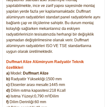
yapılabilmekte, ince ve zarif yapısı sayesinde montaj
yapılan yerde fazla yer kaplamamaktadır. Duffmart
alüminyum radyatörleri standart panel radyatörlerle aynı
bağlantı çap ve ölçülerine sahiptir. Bu durum montaj
kolaylığı sağlarken mekanlarınız da eskiyen
radyatörlerinizin tesisatınızda herhangi bir değişiklik
yapmadan değiştirilmesine olanak verir. Duffmart
alüminyum radyatörleri ISO VE TSE standartlarına
uygun olarak üretilmektedir.
Duffmart Alize Alüminyum Radyatör Teknik
özellikleri
a)
Model:
Duffmart
Alize
b)
Radyatör Yüksekliği:1500 mm
c)
Eksenler arası mesafe:1445 mm
d)
Dilim ısıtma kapasitesi:218 Kcall
e)
Isıtma Yüzeyi:0,790 m²/Dilim
f)
Dilim Derinliği:60 mm