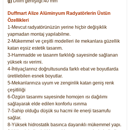
g)
Dilim genişliği:40 mm
Duffmart Alize
Alüminyum Radyatörlerin Üstün
Özellikleri
1-Mevcut radyatörünüzün yerine hiçbir değişiklik
yapmadan montaj yapılabilme.
2-Mükemmel ve çeşitli modelleri ile mekanlara güzellik
katan eşsiz estetik tasarım.
3-Hammadde ve tasarım farklılığı sayesinde sağlanan
yüksek ısı verimi.
4-İhtiyaçlarınız doğrultusunda farklı ebat ve boyutlarda
üretilebilen esnek boyutlar.
5-Mekanlarınıza uyum ve zenginlik katan geniş renk
çeşitliliği
6-Özgün tasarımı sayesinde homojen ısı dağılımı
sağlayarak elde edilen konforlu ısınma
7-Sahip olduğu düşük su hacmi ile enerji tasarrufu
sağlar.
8-Yüksek hidrostatik basınca dayanıklı mükemmel yapı.