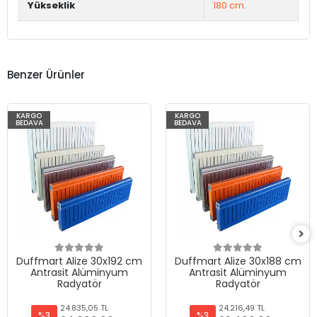
Yükseklik
180 cm.
Benzer Ürünler
KARGO
KARGO
BEDAVA
BEDAVA
Duffmart Alize 30x192 cm
Duffmart Alize 30x188 cm
Antrasit Alüminyum
Antrasit Alüminyum
Radyatör
Radyatör
24.835,05 TL
24.216,49 TL
%3
%3