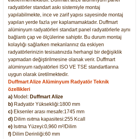
radyatörler standart askı sistemiyle montaj
yapılabilmekte, ince ve zarif yapısı sayesinde montaj
yapılan yerde fazla yer kaplamamaktadır. Duffmart
alüminyum radyatörleri standart panel radyatörlerle aynı
bağlantı çap ve ölçülerine sahiptir. Bu durum montaj
kolaylığı sağlarken mekanlarınız da eskiyen
radyatörlerinizin tesisatınızda herhangi bir değişiklik
yapmadan değiştirilmesine olanak verir. Duffmart
alüminyum radyatörleri ISO VE TSE standartlarına
uygun olarak üretilmektedir.
Duffmart Alize Alüminyum Radyatör Teknik
özellikleri
a)
Model:
Duffmart
Alize
b)
Radyatör Yüksekliği:1800 mm
c)
Eksenler arası mesafe:1745 mm
d)
Dilim ısıtma kapasitesi:255 Kcall
e)
Isıtma Yüzeyi:0,960 m²/Dilim
f)
Dilim Derinliği:60 mm