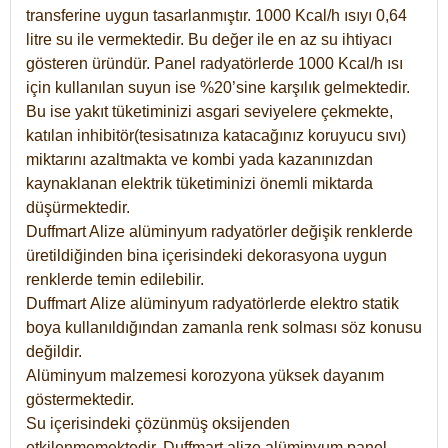
transferine uygun tasarlanmıştır. 1000 Kcal/h ısıyı 0,64
litre su ile vermektedir. Bu değer ile en az su ihtiyacı
gösteren üründür. Panel radyatörlerde 1000 Kcal/h ısı
için kullanılan suyun ise %20’sine karşılık gelmektedir.
Bu ise yakıt tüketiminizi asgari seviyelere çekmekte,
katılan inhibitör(tesisatınıza katacağınız koruyucu sıvı)
miktarını azaltmakta ve kombi yada kazanınızdan
kaynaklanan elektrik tüketiminizi önemli miktarda
düşürmektedir.
Duffmart Alize alüminyum radyatörler değişik renklerde
üretildiğinden bina içerisindeki dekorasyona uygun
renklerde temin edilebilir.
Duffmart
Alize
alüminyum radyatörlerde elektro statik
boya kullanıldığından zamanla renk solması söz konusu
değildir.
Alüminyum malzemesi korozyona yüksek dayanım
göstermektedir.
Su içerisindeki çözünmüş oksijenden
etkilenmemektedir. Duffmart alize alüminyum panel