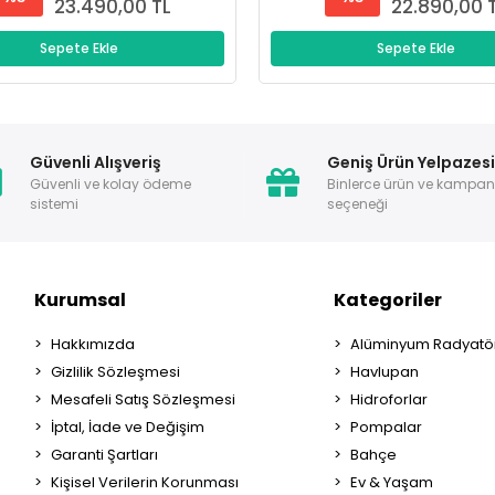
23.490,00 TL
22.890,00 
Sepete Ekle
Sepete Ekle
Güvenli Alışveriş
Geniş Ürün Yelpazes
Güvenli ve kolay ödeme
Binlerce ürün ve kampa
sistemi
seçeneği
Kurumsal
Kategoriler
Hakkımızda
Alüminyum Radyatör
Gizlilik Sözleşmesi
Havlupan
Mesafeli Satış Sözleşmesi
Hidroforlar
İptal, İade ve Değişim
Pompalar
Garanti Şartları
Bahçe
Kişisel Verilerin Korunması
Ev & Yaşam