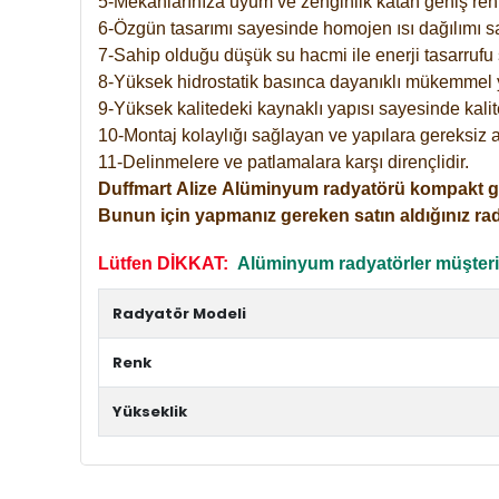
5-Mekanlarınıza uyum ve zenginlik katan geniş renk 
6-Özgün tasarımı sayesinde homojen ısı dağılımı s
7-Sahip olduğu düşük su hacmi ile enerji tasarrufu 
8-Yüksek hidrostatik basınca dayanıklı mükemmel 
9-Yüksek kalitedeki kaynaklı yapısı sayesinde kalit
10-Montaj kolaylığı sağlayan ve yapılara gereksiz a
11-Delinmelere ve patlamalara karşı dirençlidir.
Duffmart
Alize
Alüminyum radyatörü kompakt girişl
Bunun için yapmanız gereken satın aldığınız ra
Lütfen DİKKAT:
Alüminyum radyatörler müşterile
Radyatör Modeli
Renk
Yükseklik