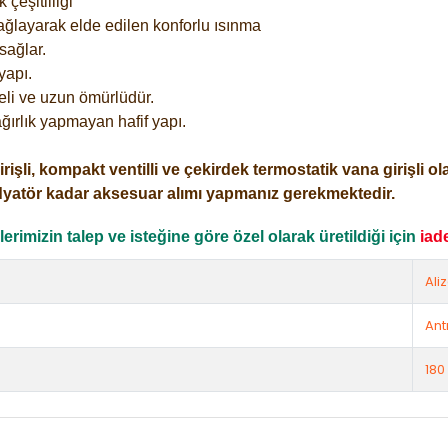
çeşitliliği
ağlayarak elde edilen konforlu ısınma
sağlar.
yapı.
eli ve uzun ömürlüdür.
ğırlık yapmayan hafif yapı.
i, kompakt ventilli ve çekirdek termostatik vana girişli olar
dyatör kadar aksesuar alımı yapmanız gerekmektedir.
rimizin talep ve isteğine göre özel olarak üretildiği için
iad
Ali
Ant
180