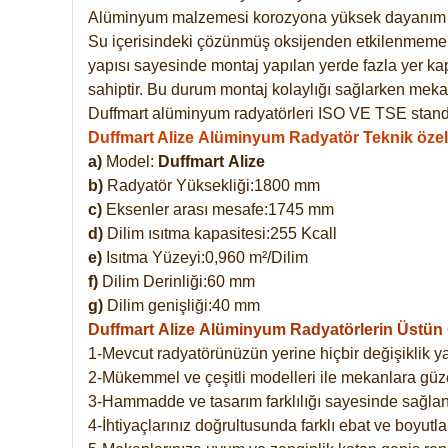
Alüminyum malzemesi korozyona yüksek dayanım 
Su içerisindeki çözünmüş oksijenden etkilenmemekte
yapısı sayesinde montaj yapılan yerde fazla yer ka
sahiptir. Bu durum montaj kolaylığı sağlarken mekan
Duffmart alüminyum radyatörleri ISO VE TSE standar
Duffmart Alize Alüminyum Radyatör Teknik özell
a)
Model:
Duffmart
Alize
b)
Radyatör Yüksekliği:1800 mm
c)
Eksenler arası mesafe:1745 mm
d)
Dilim ısıtma kapasitesi:255 Kcall
e)
Isıtma Yüzeyi:0,960 m²/Dilim
f)
Dilim Derinliği:60 mm
g)
Dilim genişliği:40 mm
Duffmart Alize
Alüminyum Radyatörlerin Üstün Ö
1-Mevcut radyatörünüzün yerine hiçbir değişiklik 
2-Mükemmel ve çeşitli modelleri ile mekanlara güzel
3-Hammadde ve tasarım farklılığı sayesinde sağlan
4-İhtiyaçlarınız doğrultusunda farklı ebat ve boyutla