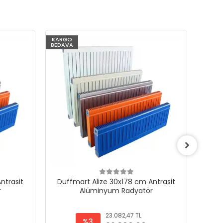
KARGO
KARG
BEDAVA
BEDAV
ntrasit
Duffmart Alize 30x178 cm Antrasit
Duf
r
Alüminyum Radyatör
23.082,47 TL
%3