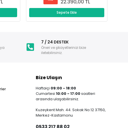
TL
22.390,00 TL
Sepete Ekle
i
7 / 24 DESTEK
nya
Öneri ve şikayetlerinizi bize
iletebilirsiniz.
Bize Ulaşın
Haftaiçi
09:00 - 18:00
ler
Cumartesi
10:00 - 17:00
saatleri
arasında ulaşabilirsiniz.
Kuzeykent Mah. 44. Sokak No:12 37150,
Merkez-Kastamonu
0533 217 88 02