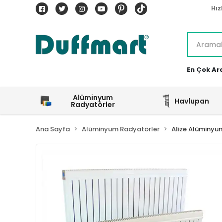
Hız
En Çok Ar
Alüminyum
Havlupan
Radyatörler
Ana Sayfa
Alüminyum Radyatörler
Alize Alüminyu