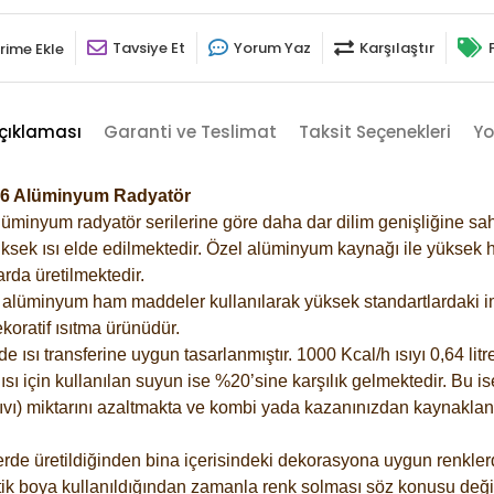
Tavsiye Et
Yorum Yaz
Karşılaştır
rime Ekle
çıklaması
Garanti ve Teslimat
Taksit Seçenekleri
Yo
7016 Alüminyum Radyatör
lüminyum radyatör serilerine göre daha dar dilim genişliğine sah
ksek ısı elde edilmektedir. Özel alüminyum kaynağı ile yüksek hi
rda üretilmektedir.
alüminyum ham maddeler kullanılarak yüksek standartlardaki imal
koratif ısıtma ürünüdür.
ısı transferine uygun tasarlanmıştır. 1000 Kcal/h ısıyı 0,64 litre
sı için kullanılan suyun ise %20’sine karşılık gelmektedir. Bu is
 sıvı) miktarını azaltmakta ve kombi yada kazanınızdan kaynaklan
rde üretildiğinden bina içerisindeki dekorasyona uygun renklerde
ik boya kullanıldığından zamanla renk solması söz konusu değil