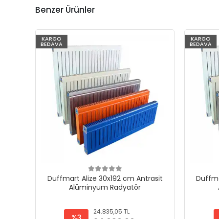
Benzer Ürünler
KARGO
KARGO
BEDAVA
BEDAVA
Duffmart Alize 30x192 cm Antrasit
Duffma
Alüminyum Radyatör
24.835,05 TL
%3