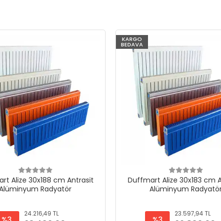
KARGO
BEDAVA
rt Alize 30x188 cm Antrasit
Duffmart Alize 30x183 cm A
Alüminyum Radyatör
Alüminyum Radyatö
24.216,49 TL
23.597,94 TL
%3
%3