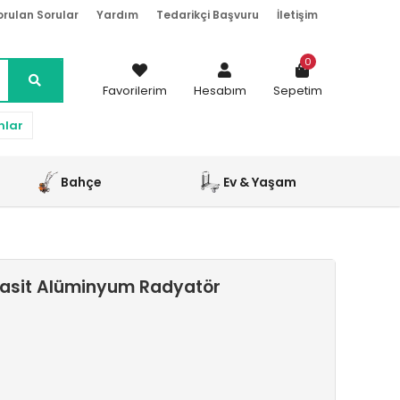
orulan Sorular
Yardım
Tedarikçi Başvuru
İletişim
0
Favorilerim
Hesabım
Sepetim
nlar
Bahçe
Ev & Yaşam
rasit Alüminyum Radyatör