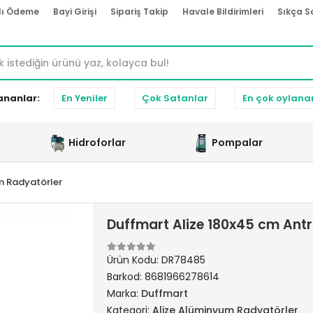
lı Ödeme
Bayi Girişi
Sipariş Takip
Havale Bildirimleri
Sıkça S
ananlar:
En Yeniler
Çok Satanlar
En çok oylana
Hidroforlar
Pompalar
m Radyatörler
Duffmart Alize 180x45 cm Ant
Ürün Kodu:
DR78485
Barkod:
8681966278614
Marka:
Duffmart
Kategori:
Alize Alüminyum Radyatörler