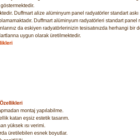
göstermektedir.
dir. Duffmart alize alüminyum panel radyatörler standart askı s
plamamaktadır. Duffmart alüminyum radyatörleri standart panel ra
larınız da eskiyen radyatörlerinizin tesisatınızda herhangi bir d
tlarına uygun olarak üretilmektedir.
ikleri
zellikleri
yapmadan montaj yapılabilme.
lik katan eşsiz estetik tasarım.
an yüksek ısı verimi.
rda üretilebilen esnek boyutlar.