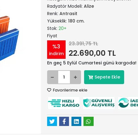
Radyatör Modeli:
Alize
Renk:
Antrasit
Yükseklik:
180 cm.
Stok:
20+
Fiyat
23.391,75 TL
%3
22.690,00 TL
indirim
En geç 5 Eylül Cumartesi günü kargoda!
Sepete Ekle
Favorilerime ekle