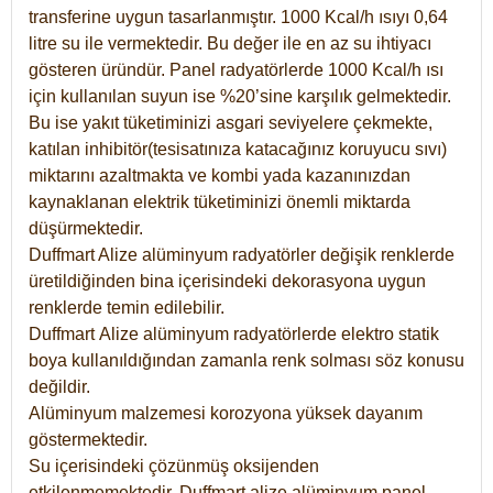
transferine uygun tasarlanmıştır. 1000 Kcal/h ısıyı 0,64
litre su ile vermektedir. Bu değer ile en az su ihtiyacı
gösteren üründür. Panel radyatörlerde 1000 Kcal/h ısı
için kullanılan suyun ise %20’sine karşılık gelmektedir.
Bu ise yakıt tüketiminizi asgari seviyelere çekmekte,
katılan inhibitör(tesisatınıza katacağınız koruyucu sıvı)
miktarını azaltmakta ve kombi yada kazanınızdan
kaynaklanan elektrik tüketiminizi önemli miktarda
düşürmektedir.
Duffmart Alize alüminyum radyatörler değişik renklerde
üretildiğinden bina içerisindeki dekorasyona uygun
renklerde temin edilebilir.
Duffmart
Alize
alüminyum radyatörlerde elektro statik
boya kullanıldığından zamanla renk solması söz konusu
değildir.
Alüminyum malzemesi korozyona yüksek dayanım
göstermektedir.
Su içerisindeki çözünmüş oksijenden
etkilenmemektedir. Duffmart alize alüminyum panel