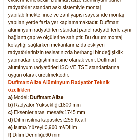
radyatörler standart askı sistemiyle montaj
yapılabilmekte, ince ve zarif yapısı sayesinde montaj
yapılan yerde fazla yer kaplamamaktadır. Duffmart
alüminyum radyatörleri standart panel radyatörlerle aynı
bağlantı çap ve ölçülerine sahiptir. Bu durum montaj
kolaylığı sağlarken mekanlarınız da eskiyen
radyatörlerinizin tesisatınızda herhangi bir değişiklik
yapmadan değiştirilmesine olanak verir. Duffmart
alüminyum radyatörleri ISO VE TSE standartlarına
uygun olarak üretilmektedir.
Duffmart Alize Alüminyum Radyatör Teknik
özellikleri
a)
Model:
Duffmart
Alize
b)
Radyatör Yüksekliği:1800 mm
c)
Eksenler arası mesafe:1745 mm
d)
Dilim ısıtma kapasitesi:255 Kcall
e)
Isıtma Yüzeyi:0,960 m²/Dilim
f)
Dilim Derinliği:60 mm