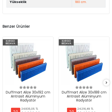
Yükseklik
180 cm.
Benzer Ürünler
KARGO
KARGO
BEDAVA
BEDAVA
Duffmart Alize 30x192 cm
Duffmart Alize 30x188 cm
Antrasit Alüminyum
Antrasit Alüminyum
Radyatör
Radyatör
24.835,05 TL
24.216,49 TL
%3
%3