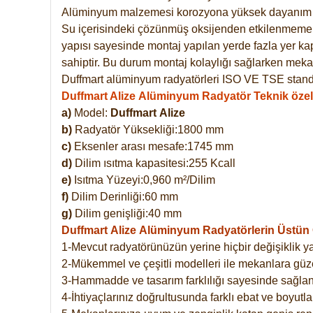
Alüminyum malzemesi korozyona yüksek dayanım 
Su içerisindeki çözünmüş oksijenden etkilenmemekte
yapısı sayesinde montaj yapılan yerde fazla yer ka
sahiptir. Bu durum montaj kolaylığı sağlarken mekan
Duffmart alüminyum radyatörleri ISO VE TSE standar
Duffmart Alize Alüminyum Radyatör Teknik özell
a)
Model:
Duffmart
Alize
b)
Radyatör Yüksekliği:1800 mm
c)
Eksenler arası mesafe:1745 mm
d)
Dilim ısıtma kapasitesi:255 Kcall
e)
Isıtma Yüzeyi:0,960 m²/Dilim
f)
Dilim Derinliği:60 mm
g)
Dilim genişliği:40 mm
Duffmart Alize
Alüminyum Radyatörlerin Üstün Ö
1-Mevcut radyatörünüzün yerine hiçbir değişiklik 
2-Mükemmel ve çeşitli modelleri ile mekanlara güzel
3-Hammadde ve tasarım farklılığı sayesinde sağlan
4-İhtiyaçlarınız doğrultusunda farklı ebat ve boyutla