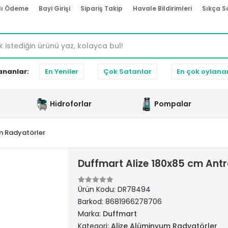
lı Ödeme
Bayi Girişi
Sipariş Takip
Havale Bildirimleri
Sıkça S
ananlar:
En Yeniler
Çok Satanlar
En çok oylana
Hidroforlar
Pompalar
m Radyatörler
Duffmart Alize 180x85 cm Ant
Ürün Kodu:
DR78494
Barkod:
8681966278706
Marka:
Duffmart
Kategori:
Alize Alüminyum Radyatörler