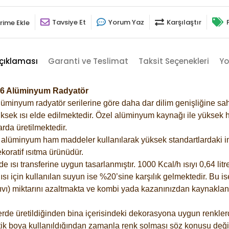
Tavsiye Et
Yorum Yaz
Karşılaştır
rime Ekle
çıklaması
Garanti ve Teslimat
Taksit Seçenekleri
Yo
7016 Alüminyum Radyatör
lüminyum radyatör serilerine göre daha dar dilim genişliğine sah
ksek ısı elde edilmektedir. Özel alüminyum kaynağı ile yüksek hi
rda üretilmektedir.
alüminyum ham maddeler kullanılarak yüksek standartlardaki imal
koratif ısıtma ürünüdür.
ısı transferine uygun tasarlanmıştır. 1000 Kcal/h ısıyı 0,64 litre
sı için kullanılan suyun ise %20’sine karşılık gelmektedir. Bu is
 sıvı) miktarını azaltmakta ve kombi yada kazanınızdan kaynaklan
rde üretildiğinden bina içerisindeki dekorasyona uygun renklerde
ik boya kullanıldığından zamanla renk solması söz konusu değil