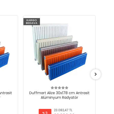
KARGO
KARG
BEDAVA
BEDAV
ntrasit
Duffmart Alize 30x178 cm Antrasit
Duf
r
Alüminyum Radyatör
23.082,47 TL
%3