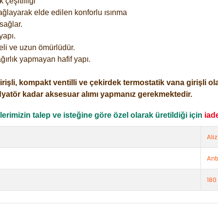
çeşitliliği
ağlayarak elde edilen konforlu ısınma
sağlar.
yapı.
eli ve uzun ömürlüdür.
ğırlık yapmayan hafif yapı.
i, kompakt ventilli ve çekirdek termostatik vana girişli olar
dyatör kadar aksesuar alımı yapmanız gerekmektedir.
rimizin talep ve isteğine göre özel olarak üretildiği için
iad
Ali
Ant
180