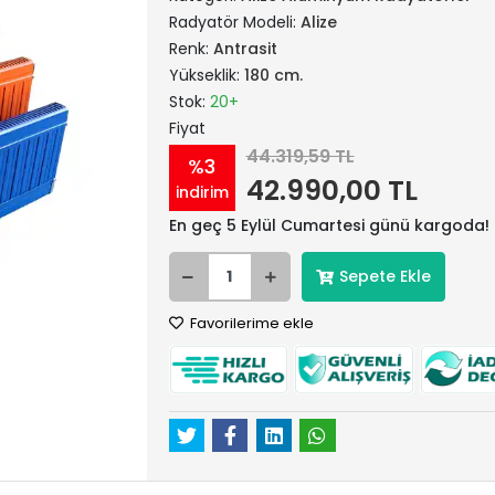
Radyatör Modeli:
Alize
Renk:
Antrasit
Yükseklik:
180 cm.
Stok:
20+
Fiyat
44.319,59 TL
%3
42.990,00 TL
indirim
En geç 5 Eylül Cumartesi günü kargoda!
Sepete Ekle
Favorilerime ekle