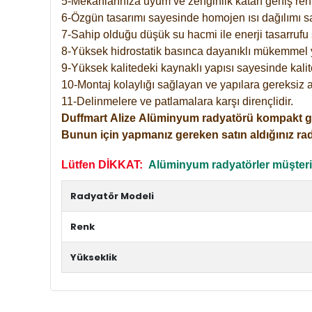
5-Mekanlarınıza uyum ve zenginlik katan geniş renk 
6-Özgün tasarımı sayesinde homojen ısı dağılımı s
7-Sahip olduğu düşük su hacmi ile enerji tasarrufu 
8-Yüksek hidrostatik basınca dayanıklı mükemmel 
9-Yüksek kalitedeki kaynaklı yapısı sayesinde kalit
10-Montaj kolaylığı sağlayan ve yapılara gereksiz a
11-Delinmelere ve patlamalara karşı dirençlidir.
Duffmart
Alize
Alüminyum radyatörü kompakt girişl
Bunun için yapmanız gereken satın aldığınız ra
Lütfen DİKKAT:
Alüminyum radyatörler müşterile
Radyatör Modeli
Renk
Yükseklik