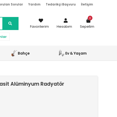
orulan Sorular
Yardım
Tedarikçi Başvuru
İletişim
0
Favorilerim
Hesabım
Sepetim
nlar
Bahçe
Ev & Yaşam
rasit Alüminyum Radyatör