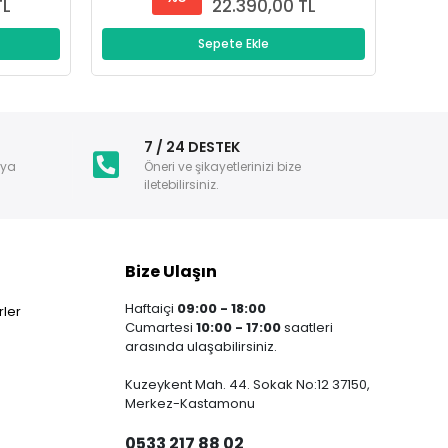
TL
22.390,00 TL
Sepete Ekle
i
7 / 24 DESTEK
nya
Öneri ve şikayetlerinizi bize
iletebilirsiniz.
Bize Ulaşın
Haftaiçi
09:00 - 18:00
ler
Cumartesi
10:00 - 17:00
saatleri
arasında ulaşabilirsiniz.
Kuzeykent Mah. 44. Sokak No:12 37150,
Merkez-Kastamonu
0533 217 88 02