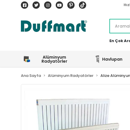
Hız
En Çok Ar
Alüminyum
Havlupan
Radyatörler
Ana Sayfa
Alüminyum Radyatörler
Alize Alüminyu