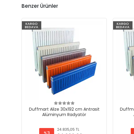
Benzer Ürünler
KARGO
KARGO
BEDAVA
BEDAVA
Duffmart Alize 30x192 cm Antrasit
Duffma
Alüminyum Radyatör
24.835,05 TL
%3