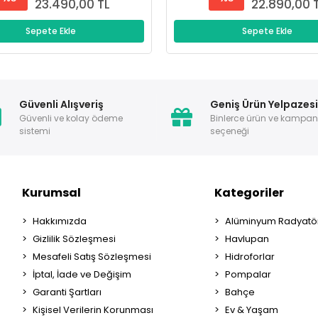
23.490,00 TL
22.890,00 
Sepete Ekle
Sepete Ekle
Güvenli Alışveriş
Geniş Ürün Yelpazes
Güvenli ve kolay ödeme
Binlerce ürün ve kampa
sistemi
seçeneği
Kurumsal
Kategoriler
Hakkımızda
Alüminyum Radyatör
Gizlilik Sözleşmesi
Havlupan
Mesafeli Satış Sözleşmesi
Hidroforlar
İptal, İade ve Değişim
Pompalar
Garanti Şartları
Bahçe
Kişisel Verilerin Korunması
Ev & Yaşam