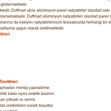
göstermektedir.
dir. Duffmart alize alüminyum panel radyatörler standart askı s
plamamaktadır. Duffmart alüminyum radyatörleri standart panel ra
larınız da eskiyen radyatörlerinizin tesisatınızda herhangi bir d
tlarına uygun olarak üretilmektedir.
ikleri
zellikleri
yapmadan montaj yapılabilme.
lik katan eşsiz estetik tasarım.
an yüksek ısı verimi.
rda üretilebilen esnek boyutlar.