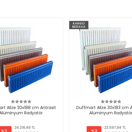
KARGO
BEDAVA
rt Alize 30x188 cm Antrasit
Duffmart Alize 30x183 cm A
Alüminyum Radyatör
Alüminyum Radyatö
24.216,49 TL
23.597,94 TL
%3
%3