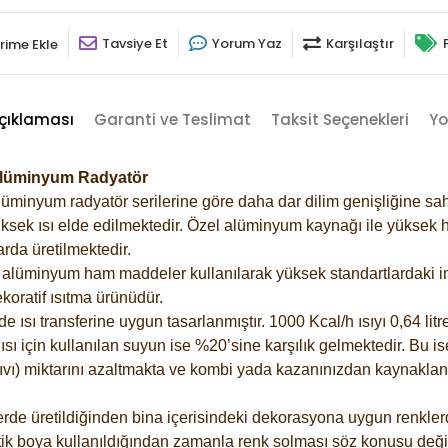
Tavsiye Et
Yorum Yaz
Karşılaştır
rime Ekle
çıklaması
Garanti ve Teslimat
Taksit Seçenekleri
Yo
 Alüminyum Radyatör
lüminyum radyatör serilerine göre daha dar dilim genişliğine sah
ksek ısı elde edilmektedir. Özel alüminyum kaynağı ile yüksek hi
rda üretilmektedir.
alüminyum ham maddeler kullanılarak yüksek standartlardaki imal
koratif ısıtma ürünüdür.
ısı transferine uygun tasarlanmıştır. 1000 Kcal/h ısıyı 0,64 litre
sı için kullanılan suyun ise %20’sine karşılık gelmektedir. Bu is
 sıvı) miktarını azaltmakta ve kombi yada kazanınızdan kaynaklan
rde üretildiğinden bina içerisindeki dekorasyona uygun renklerde
ik boya kullanıldığından zamanla renk solması söz konusu değil