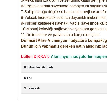
5-Mekanlarınıza uyum ve zenginlik katan geniş renk 
6-Özgün tasarımı sayesinde homojen ısı dağılımı s
7-Sahip olduğu düşük su hacmi ile enerji tasarrufu 
8-Yüksek hidrostatik basınca dayanıklı mükemmel 
9-Yüksek kalitedeki kaynaklı yapısı sayesinde kalit
10-Montaj kolaylığı sağlayan ve yapılara gereksiz a
11-Delinmelere ve patlamalara karşı dirençlidir.
Duffmart
Alize
Alüminyum radyatörü kompakt girişl
Bunun için yapmanız gereken satın aldığınız ra
Lütfen DİKKAT:
Alüminyum radyatörler müşterile
Radyatör Modeli
Renk
Yükseklik