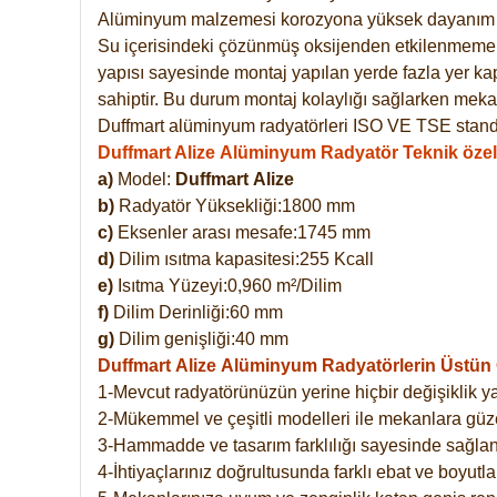
Alüminyum malzemesi korozyona yüksek dayanım 
Su içerisindeki çözünmüş oksijenden etkilenmemekte
yapısı sayesinde montaj yapılan yerde fazla yer ka
sahiptir. Bu durum montaj kolaylığı sağlarken mekan
Duffmart alüminyum radyatörleri ISO VE TSE standar
Duffmart Alize Alüminyum Radyatör Teknik özell
a)
Model:
Duffmart
Alize
b)
Radyatör Yüksekliği:1800 mm
c)
Eksenler arası mesafe:1745 mm
d)
Dilim ısıtma kapasitesi:255 Kcall
e)
Isıtma Yüzeyi:0,960 m²/Dilim
f)
Dilim Derinliği:60 mm
g)
Dilim genişliği:40 mm
Duffmart Alize
Alüminyum Radyatörlerin Üstün Ö
1-Mevcut radyatörünüzün yerine hiçbir değişiklik 
2-Mükemmel ve çeşitli modelleri ile mekanlara güzel
3-Hammadde ve tasarım farklılığı sayesinde sağlan
4-İhtiyaçlarınız doğrultusunda farklı ebat ve boyutla