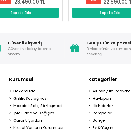
23.490,00 TL
22.890,00 
Sepete Ekle
Sepete Ekle
Güvenli Alışveriş
Geniş Ürün Yelpazes
Güvenli ve kolay ödeme
Binlerce ürün ve kampa
sistemi
seçeneği
Kurumsal
Kategoriler
Hakkımızda
Alüminyum Radyatör
Gizlilik Sözleşmesi
Havlupan
Mesafeli Satış Sözleşmesi
Hidroforlar
İptal, İade ve Değişim
Pompalar
Garanti Şartları
Bahçe
Kişisel Verilerin Korunması
Ev & Yaşam