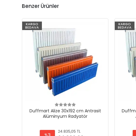
Benzer Ürünler
KARGO
KARGO
BEDAVA
BEDAVA
Duffmart Alize 30x192 cm Antrasit
Duffma
Alüminyum Radyatör
24.835,05 TL
%3