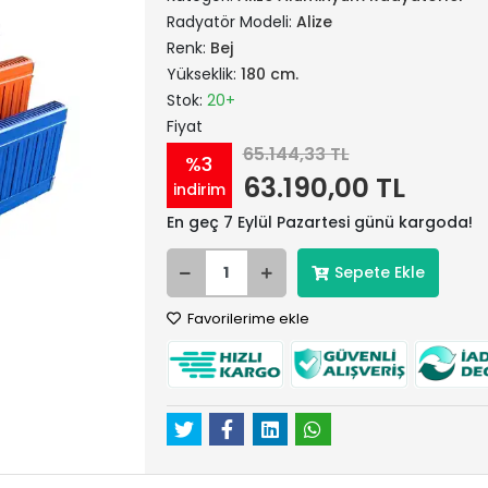
Radyatör Modeli:
Alize
Renk:
Bej
Yükseklik:
180 cm.
Stok:
20+
Fiyat
65.144,33 TL
%3
63.190,00 TL
indirim
En geç 7 Eylül Pazartesi günü kargoda!
Sepete Ekle
Favorilerime ekle