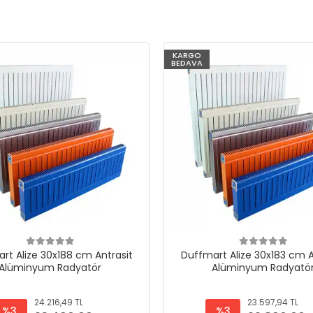
KARGO
BEDAVA
rt Alize 30x188 cm Antrasit
Duffmart Alize 30x183 cm A
Alüminyum Radyatör
Alüminyum Radyatö
24.216,49 TL
23.597,94 TL
%3
%3