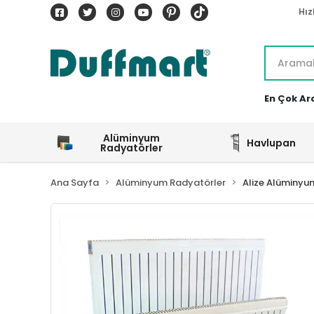
Hız
En Çok Ar
Alüminyum
Havlupan
Radyatörler
Ana Sayfa
Alüminyum Radyatörler
Alize Alüminyu