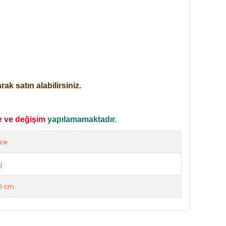
ak satın alabilirsiniz.
e ve değişim
yapılamamaktadır.
ize
j
0 cm.