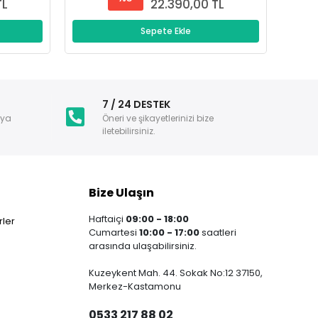
TL
22.390,00 TL
Sepete Ekle
i
7 / 24 DESTEK
nya
Öneri ve şikayetlerinizi bize
iletebilirsiniz.
Bize Ulaşın
Haftaiçi
09:00 - 18:00
ler
Cumartesi
10:00 - 17:00
saatleri
arasında ulaşabilirsiniz.
Kuzeykent Mah. 44. Sokak No:12 37150,
Merkez-Kastamonu
0533 217 88 02