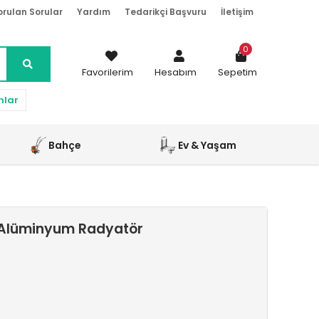
orulan Sorular
Yardım
Tedarikçi Başvuru
İletişim
0
Favorilerim
Hesabım
Sepetim
nlar
Bahçe
Ev & Yaşam
j Alüminyum Radyatör