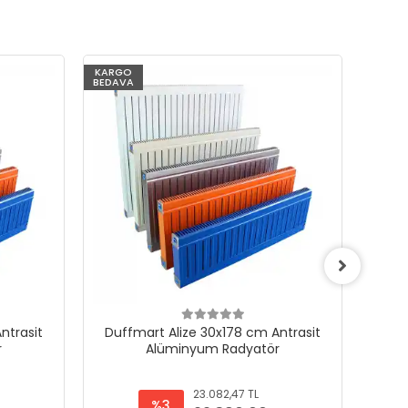
KARGO
KARG
BEDAVA
BEDAV
ntrasit
Duffmart Alize 30x178 cm Antrasit
Duf
r
Alüminyum Radyatör
23.082,47 TL
%3