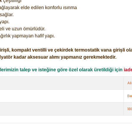
çeşitliliği
ağlayarak elde edilen konforlu ısınma
sağlar.
yapı.
eli ve uzun ömürlüdür.
ğırlık yapmayan hafif yapı.
i, kompakt ventilli ve çekirdek termostatik vana girişli olar
dyatör kadar aksesuar alımı yapmanız gerekmektedir.
rimizin talep ve isteğine göre özel olarak üretildiği için
iad
Al
Be
18