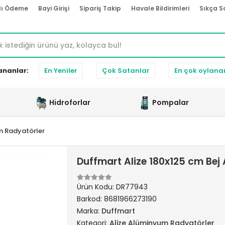
lı Ödeme
Bayi Girişi
Sipariş Takip
Havale Bildirimleri
Sıkça S
ananlar:
En Yeniler
Çok Satanlar
En çok oylana
Hidroforlar
Pompalar
m Radyatörler
Duffmart Alize 180x125 cm Be
Ürün Kodu:
DR77943
Barkod:
8681966273190
Marka:
Duffmart
Kategori:
Alize Alüminyum Radyatörler