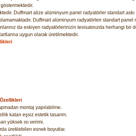
göstermektedir.
dir. Duffmart alize alüminyum panel radyatörler standart askı s
plamamaktadır. Duffmart alüminyum radyatörleri standart panel ra
larınız da eskiyen radyatörlerinizin tesisatınızda herhangi bir d
tlarına uygun olarak üretilmektedir.
ikleri
zellikleri
yapmadan montaj yapılabilme.
lik katan eşsiz estetik tasarım.
an yüksek ısı verimi.
rda üretilebilen esnek boyutlar.