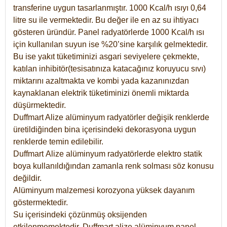
transferine uygun tasarlanmıştır. 1000 Kcal/h ısıyı 0,64
litre su ile vermektedir. Bu değer ile en az su ihtiyacı
gösteren üründür. Panel radyatörlerde 1000 Kcal/h ısı
için kullanılan suyun ise %20’sine karşılık gelmektedir.
Bu ise yakıt tüketiminizi asgari seviyelere çekmekte,
katılan inhibitör(tesisatınıza katacağınız koruyucu sıvı)
miktarını azaltmakta ve kombi yada kazanınızdan
kaynaklanan elektrik tüketiminizi önemli miktarda
düşürmektedir.
Duffmart Alize alüminyum radyatörler değişik renklerde
üretildiğinden bina içerisindeki dekorasyona uygun
renklerde temin edilebilir.
Duffmart
Alize
alüminyum radyatörlerde elektro statik
boya kullanıldığından zamanla renk solması söz konusu
değildir.
Alüminyum malzemesi korozyona yüksek dayanım
göstermektedir.
Su içerisindeki çözünmüş oksijenden
etkilenmemektedir. Duffmart alize alüminyum panel