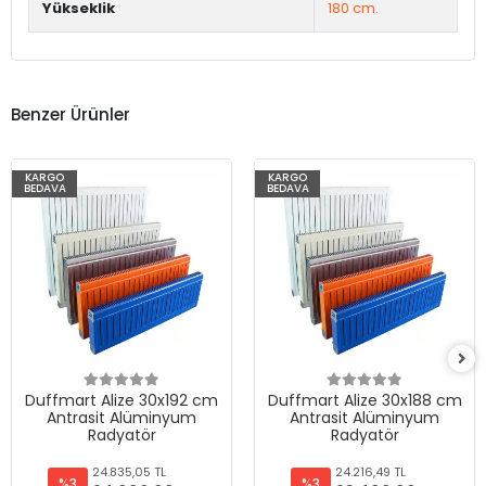
Yükseklik
180 cm.
Benzer Ürünler
KARGO
KARGO
BEDAVA
BEDAVA
Duffmart Alize 30x192 cm
Duffmart Alize 30x188 cm
Antrasit Alüminyum
Antrasit Alüminyum
Radyatör
Radyatör
24.835,05 TL
24.216,49 TL
%3
%3