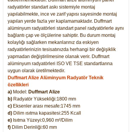
radyatörler standart askı sistemiyle montaj
yapılabilmekte, ince ve zarif yapısı sayesinde montaj
yapılan yerde fazla yer kaplamamaktadır. Duffmart
alüminyum radyatörleri standart panel radyatörlerle aynı
bağlantı çap ve ölçülerine sahiptir. Bu durum montaj
kolaylığı sağlarken mekanlarınız da eskiyen
radyatörlerinizin tesisatınızda herhangi bir değişiklik
yapmadan değiştirilmesine olanak verir. Duffmart
alüminyum radyatörleri ISO VE TSE standartlarına
uygun olarak üretilmektedir.
Duffmart Alize Alüminyum Radyatör Teknik
özellikleri
a)
Model:
Duffmart
Alize
b)
Radyatör Yüksekliği:1800 mm
c)
Eksenler arası mesafe:1745 mm
d)
Dilim ısıtma kapasitesi:255 Kcall
e)
Isıtma Yüzeyi:0,960 m²/Dilim
f)
Dilim Derinliği:60 mm