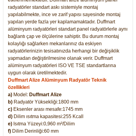
radyatörler standart askı sistemiyle montaj
yapılabilmekte, ince ve zarif yapısı sayesinde montaj
yapılan yerde fazla yer kaplamamaktadır. Duffmart
alüminyum radyatörleri standart panel radyatörlerle aynı
bağlantı çap ve ölçülerine sahiptir. Bu durum montaj
kolaylığı sağlarken mekanlarınız da eskiyen
radyatörlerinizin tesisatınızda herhangi bir değişiklik
yapmadan değiştirilmesine olanak verir. Duffmart
alüminyum radyatörleri ISO VE TSE standartlarına
uygun olarak üretilmektedir.
Duffmart Alize Alüminyum Radyatör Teknik
özellikleri
a)
Model:
Duffmart
Alize
b)
Radyatör Yüksekliği:1800 mm
c)
Eksenler arası mesafe:1745 mm
d)
Dilim ısıtma kapasitesi:255 Kcall
e)
Isıtma Yüzeyi:0,960 m²/Dilim
f)
Dilim Derinliği:60 mm