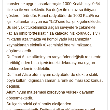
transferine uygun tasarlanmıştır. 1000 Kcal/h ısıyı 0,64
litre su ile vermektedir. Bu değer ile en az su ihtiyacı
gösteren üründür. Panel radyatörlerde 1000 Kcal/h ısı
için kullanılan suyun ise %20’sine karşılık gelmektedir.
Bu ise yakıt tüketiminizi asgari seviyelere çekmekte,
katılan inhibitör(tesisatınıza katacağınız koruyucu sıvı)
miktarını azaltmakta ve kombi yada kazanınızdan
kaynaklanan elektrik tüketiminizi önemli miktarda
düşürmektedir.
Duffmart Alize alüminyum radyatörler değişik renklerde
üretildiğinden bina içerisindeki dekorasyona uygun
renklerde temin edilebilir.
Duffmart
Alize
alüminyum radyatörlerde elektro statik
boya kullanıldığından zamanla renk solması söz konusu
değildir.
Alüminyum malzemesi korozyona yüksek dayanım
göstermektedir.
Su içerisindeki çözünmüş oksijenden
etkilenmemektedir. Duffmart alize alüminyum panel