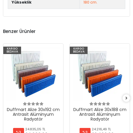
Yükseklik
180 cm.
Benzer Ürünler
KARGO
KARGO
BEDAVA
BEDAVA
Duffmart Alize 30x192 cm
Duffmart Alize 30x188 cm
Antrasit Alüminyum
Antrasit Alüminyum
Radyatör
Radyatör
24.835,05 TL
24.216,49 TL
%3
%3